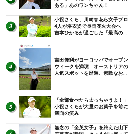
ある」あのワンちゃん！
小祝さくら、川﨑春花ら女子プロ
3
4人が浴衣姿で長岡花火大会へ
吉本ひかるが過ごした「最高の夏
休み！」
吉田優利がヨーロッパでオープン
4
ウィークを満喫 オーストリアの
人気スポットを歴遊、素敵なお土
産もゲット！
「全部食べたら太っちゃうよ！」
5
小祝さくらが大量のお菓子を前に
満面の笑み
無念の「全英女子」を終えた山下