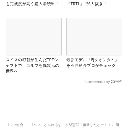
も完成度が高く購入者続出！
『TRTL』で6人抜き！
スイスの叡智が生んだTPTシ
最新モデル『FJクオンタム』
ャフトで、ゴルフを異次元の
を石井良介プロがチェック
世界へ
Recommended by
ゴルフ総合
ゴルフ
とんねるず・木梨憲武「優勝したどー！！」 所