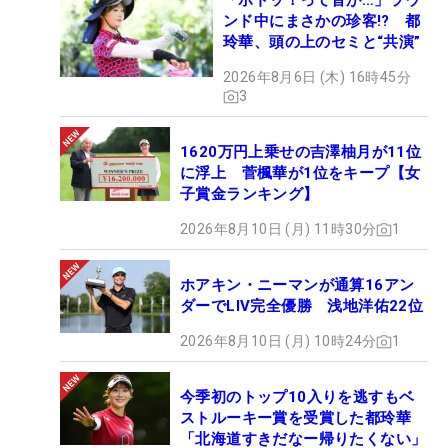
「ボトッ！って音が…」ラウ
ンド中にまさかの珍客!? 都
玲華、頭の上のセミと“共演”
2026年8月6日 (木) 16時45分
3
1620万円上乗せの吉澤柚月が11位
に浮上 菅楓華が1位をキープ【女
子賞金ランキング】
2026年8月10日 (月) 11時30分
1
ホアキン・ニーマンが通算16アン
ダーでLIV完全優勝 浅地洋佑22位
2026年8月10日 (月) 10時24分
1
今季初のトップ10入りを逃すもベ
ストルーキー賞を受賞した都玲華
「北海道すきだなー帰りたくない」