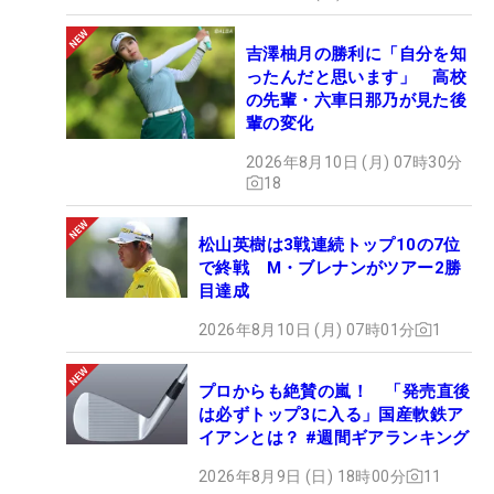
吉澤柚月の勝利に「自分を知
ったんだと思います」 高校
の先輩・六車日那乃が見た後
輩の変化
2026年8月10日 (月) 07時30分
18
松山英樹は3戦連続トップ10の7位
で終戦 M・ブレナンがツアー2勝
目達成
2026年8月10日 (月) 07時01分
1
プロからも絶賛の嵐！ 「発売直後
は必ずトップ3に入る」国産軟鉄ア
イアンとは？ #週間ギアランキング
2026年8月9日 (日) 18時00分
11