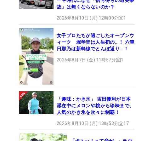
ーキ時代になぜ「信号待ちの追突事
故」は無くならないのか？
2026年8月10日 (月) 12時00分
1
女子プロたちが過ごしたオープンウ
ィーク 堀琴音は人生初の…！ 六車
日那乃は新幹線でとんぼ返り…！
2026年8月7日 (金) 11時57分
1
「趣味：かき氷」 吉田優利が日本
滞在中にメロンや桃から珍味まで、
人気のかき氷を次々に制覇！
2026年8月10日 (月) 13時53分
17