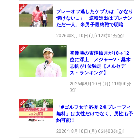
プレーオフ逃したケプカは「かなり
情けない…」 逆転進出はブレナン
ただ一人、米男子最終戦で明暗
2026年8月10日 (月) 12時01分
1
初優勝の吉澤柚月が18→12
位に浮上 メジャーV・桑木
志帆が1位独走【メルセデ
ス・ランキング】
2026年8月10日 (月) 11時00分
1
「#ゴルフ女子応援 2名プレーフィ
無料」は女性だけでなく、男性も予
約可能！
2026年8月10日 (月) 06時00分
1