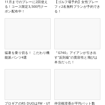
11月までのプレーに2回使え
【ゴルフ場予約】女性プレー
る！コース限定3,500円クー
フィ2名無料プランが予約でき
ポン配布中！
る！
猛暑を乗り切る！ こだわり機
『G740』アイアンが引き出
能派パンツ4選
す“反則級”の寛容性と飛びは
本当だった！
プロギアのRS DUOはFW・UT
仲宗根澄香が平均パット数