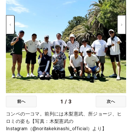
1
/
3
前へ
次へ
コンペの一コマ。前列には木梨憲武、所ジョージ、ヒ
ロミの姿も【写真：木梨憲武の
Instagram（@noritakekinashi_official）より】