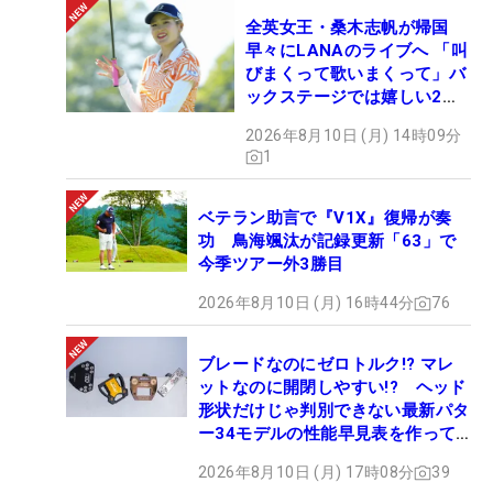
全英女王・桑木志帆が帰国
早々にLANAのライブへ 「叫
びまくって歌いまくって」バ
ックステージでは嬉しい2シ
ョットも！
2026年8月10日 (月) 14時09分
1
ベテラン助言で『V1X』復帰が奏
功 鳥海颯汰が記録更新「63」で
今季ツアー外3勝目
2026年8月10日 (月) 16時44分
76
ブレードなのにゼロトルク!? マレ
ットなのに開閉しやすい!? ヘッド
形状だけじゃ判別できない最新パタ
ー34モデルの性能早見表を作って
みた #ギアカタログ2026
2026年8月10日 (月) 17時08分
39