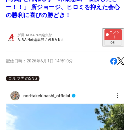
ー！！」 所ジョージ、ヒロミを抑えた会心
の勝利に喜びの勝どき！
コメン
所属
ALBA Net編集部
ト
ALBA Net編集部
/
ALBA Net
0
件
配信日時：
2026年6月1日 14時10分
ゴルフ界のSNS