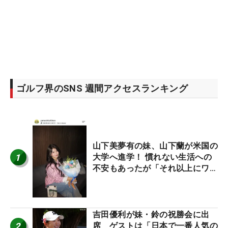
ゴルフ界のSNS 週間アクセスランキング
山下美夢有の妹、山下蘭が米国の
1
大学へ進学！ 慣れない生活への
不安もあったが「それ以上にワク
ワクしています」
吉田優利が妹・鈴の祝勝会に出
2
席 ゲストは「日本で一番人気の