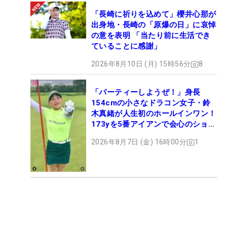
「長崎に祈りを込めて」櫻井心那が
出身地・長崎の「原爆の日」に哀悼
の意を表明 「当たり前に生活でき
ていることに感謝」
2026年8月10日 (月) 15時56分
8
「パーティーしようぜ！」身長
154cmの小さなドラコン女子・鈴
木真緒が人生初のホールインワン！
173yを5番アイアンで会心のショッ
ト
2026年8月7日 (金) 16時00分
1