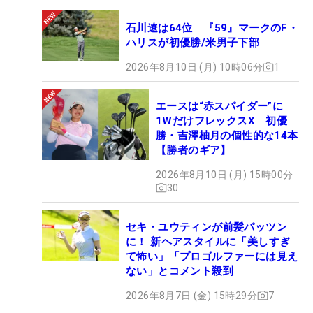
石川遼は64位 『59』マークのF・
ハリスが初優勝/米男子下部
2026年8月10日 (月) 10時06分
1
エースは“赤スパイダー”に
1WだけフレックスX 初優
勝・吉澤柚月の個性的な14本
【勝者のギア】
2026年8月10日 (月) 15時00分
30
セキ・ユウティンが前髪パッツン
に！ 新ヘアスタイルに「美しすぎ
て怖い」「プロゴルファーには見え
ない」とコメント殺到
2026年8月7日 (金) 15時29分
7