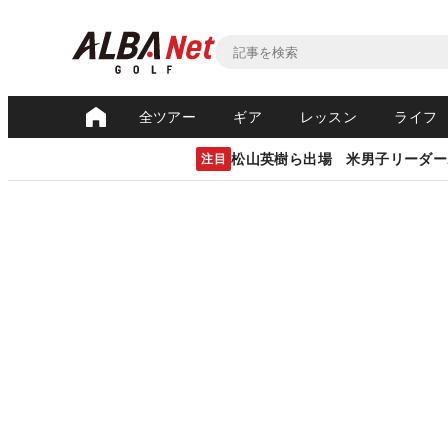
全ツアー
ギア
レッスン
ライフ
松山英樹ら出場 米男子リーダー
注目