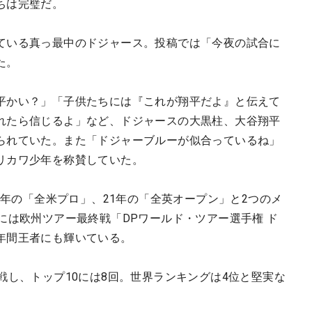
ちは完璧だ。
ている真っ最中のドジャース。投稿では「今夜の試合に
た。
平かい？」「子供たちには『これが翔平だよ』と伝えて
れたら信じるよ」など、ドジャースの大黒柱、大谷翔平
られていた。また「ドジャーブルーが似合っているね」
リカワ少年を称賛していた。
0年の「全米プロ」、21年の「全英オープン」と2つのメ
には欧州ツアー最終戦「DPワールド・ツアー選手権 ド
年間王者にも輝いている。
戦し、トップ10には8回。世界ランキングは4位と堅実な