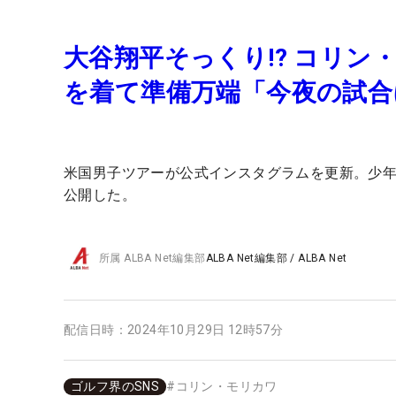
大谷翔平そっくり!? コリ
を着て準備万端「今夜の試合
米国男子ツアーが公式インスタグラムを更新。少
公開した。
所属
ALBA Net編集部
ALBA Net編集部
/
ALBA Net
配信日時：
2024年10月29日 12時57分
ゴルフ界のSNS
#
コリン・モリカワ