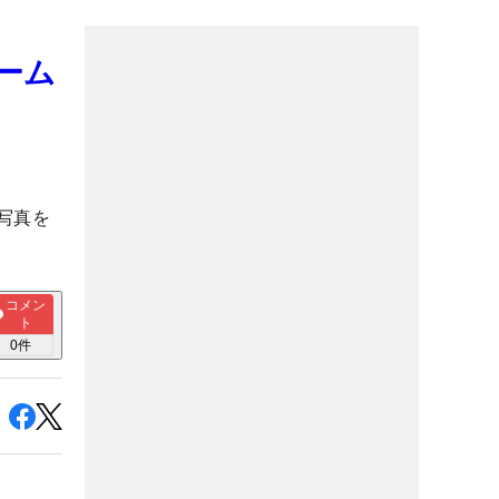
ーム
写真を
コメン
ト
0
件