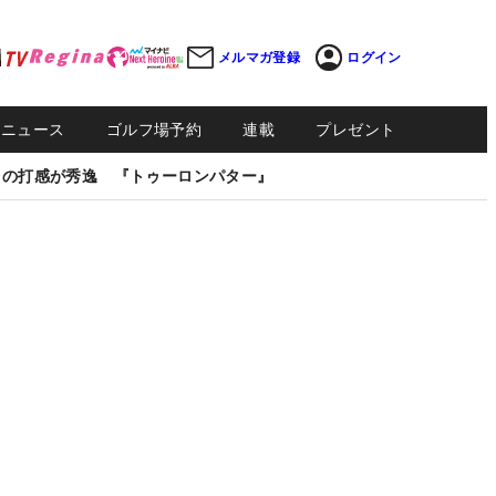
メルマガ登録
ログイン
Sニュース
ゴルフ場予約
連載
プレゼント
しの打感が秀逸 『トゥーロンパター』