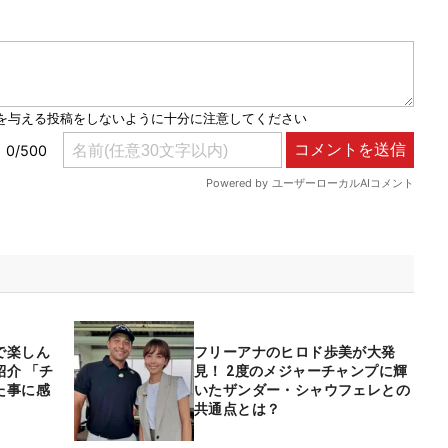
で楽しん
フリーアナのヒロド歩美が大発
介 「チ
見！ 2度のメジャーチャンプに輝
た事に感
いたザンダー・シャウフェレとの
共通点とは？