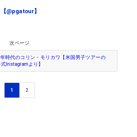
【@pgatour】
次ページ
少年時代のコリン・モリカワ【米国男子ツアーの
式Instagramより】
1
2