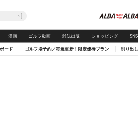
漫画
ゴルフ動画
雑誌出版
ショッピング
SN
ボード
ゴルフ場予約／毎週更新！限定優待プラン
削り出