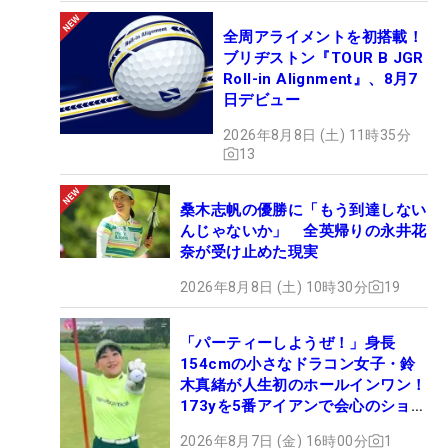
全周アライメントを初搭載！
ブリヂストン『TOUR B JGR
Roll-in Alignment』、8月7
日デビュー
2026年8月8日 (土) 11時35分
13
桑木志帆の優勝に「もう到達しない
んじゃないか」 全英帰りの永井花
奈が受け止めた現実
2026年8月8日 (土) 10時30分
19
「パーティーしようぜ！」身長
154cmの小さなドラコン女子・鈴
木真緒が人生初のホールインワン！
173yを5番アイアンで会心のショッ
ト
2026年8月7日 (金) 16時00分
1