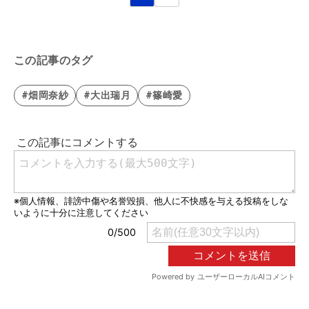
この記事のタグ
#畑岡奈紗
#大出瑞月
#篠崎愛