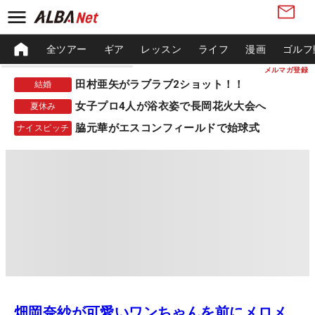
全ツアー
ギア
レッスン
ライフ
漫画
ゴルフ
メルマガ登録
田村亜矢がラブラブ2ショット！！
結婚
女子プロ4人が浴衣姿で長岡花火大会へ
夏休み
脇元華がエスコンフィールドで始球式
ナイスピッチ
畑岡奈紗が可愛いワンちゃんを前にメロメ