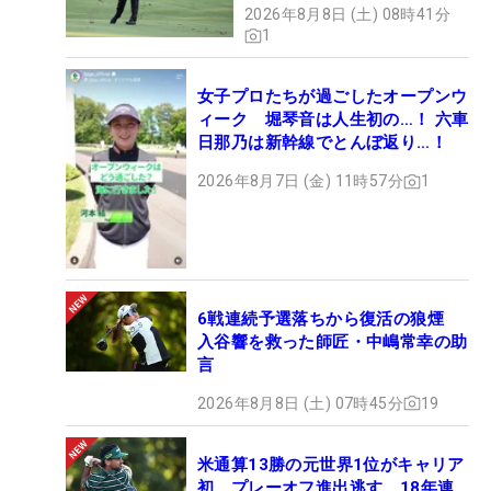
2026年8月8日 (土) 08時41分
1
女子プロたちが過ごしたオープンウ
ィーク 堀琴音は人生初の…！ 六車
日那乃は新幹線でとんぼ返り…！
2026年8月7日 (金) 11時57分
1
6戦連続予選落ちから復活の狼煙
入谷響を救った師匠・中嶋常幸の助
言
2026年8月8日 (土) 07時45分
19
米通算13勝の元世界1位がキャリア
初、プレーオフ進出逃す 18年連