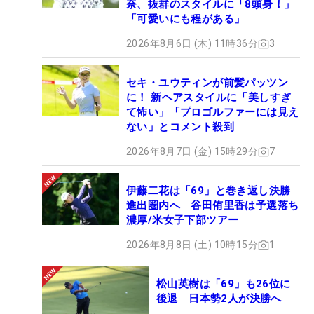
奈、抜群のスタイルに「8頭身！」
「可愛いにも程がある」
2026年8月6日 (木) 11時36分
3
セキ・ユウティンが前髪パッツン
に！ 新ヘアスタイルに「美しすぎ
て怖い」「プロゴルファーには見え
ない」とコメント殺到
2026年8月7日 (金) 15時29分
7
伊藤二花は「69」と巻き返し決勝
進出圏内へ 谷田侑里香は予選落ち
濃厚/米女子下部ツアー
2026年8月8日 (土) 10時15分
1
松山英樹は「69」も26位に
後退 日本勢2人が決勝へ