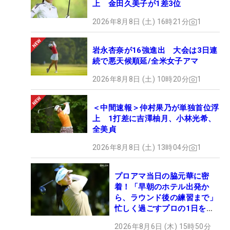
上 金田久美子が1差3位
2026年8月8日 (土) 16時21分
1
岩永杏奈が16強進出 大会は3日連
続で悪天候順延/全米女子アマ
2026年8月8日 (土) 10時20分
1
＜中間速報＞仲村果乃が単独首位浮
上 1打差に吉澤柚月、小林光希、
全美貞
2026年8月8日 (土) 13時04分
1
プロアマ当日の脇元華に密
着！「早朝のホテル出発か
ら、ラウンド後の練習まで」
忙しく過ごすプロの1日を公
開
2026年8月6日 (木) 15時50分