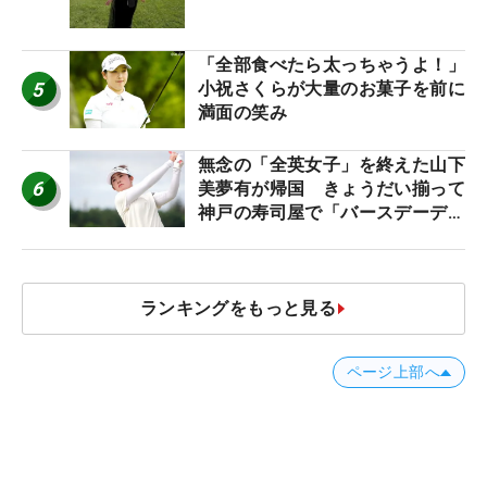
「全部食べたら太っちゃうよ！」
5
小祝さくらが大量のお菓子を前に
満面の笑み
無念の「全英女子」を終えた山下
6
美夢有が帰国 きょうだい揃って
神戸の寿司屋で「バースデーディ
ナー？」
ランキングをもっと見る
ページ上部へ