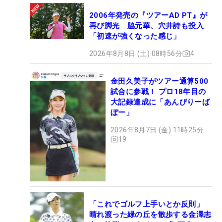
2006年発売の『ツアーAD PT』が
再び脚光 脇元華、穴井詩も投入
「初速が強くなった感じ」
2026年8月8日 (土) 08時56分
4
金田久美子がツアー通算500
試合に参戦！ プロ18年目の
大記録達成に「あんびりーば
ぼー」
2026年8月7日 (金) 11時25分
19
「これでゴルフ上手いとか反則」
晴れ渡った緑の丘を散歩する金澤志