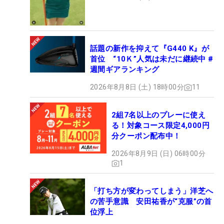
話題の新作を抑えて『G440 K』が
首位 “10Ｋ”人気は未だに継続中 #
週間ギアランキング
2026年8月8日 (土) 18時00分
11
2組7名以上のプレーに使え
る！対象コース限定4,000円
分クーポン配布中！
2026年8月9日 (日) 06時00分
1
「打ち方が変わってしまう」洋芝へ
の苦手意識 安田祐香が“克服”の首
位浮上