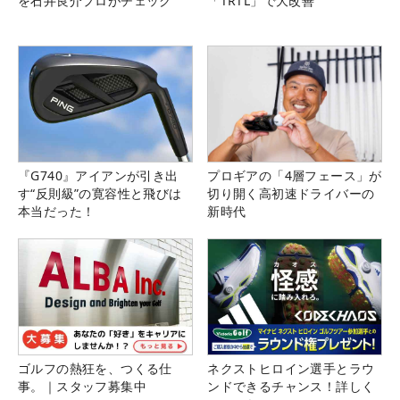
を石井良介プロがチェック
「TRTL」で大改善
『G740』アイアンが引き出
プロギアの「4層フェース」が
す“反則級”の寛容性と飛びは
切り開く高初速ドライバーの
本当だった！
新時代
ゴルフの熱狂を、つくる仕
ネクストヒロイン選手とラウ
事。｜スタッフ募集中
ンドできるチャンス！詳しく