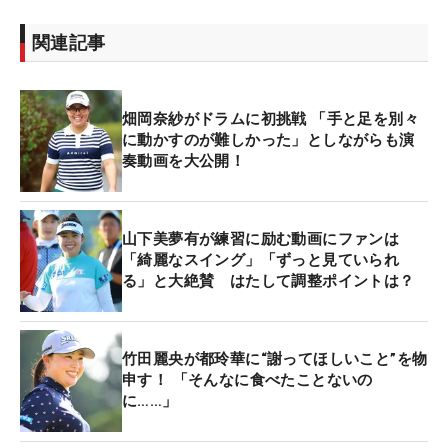
関連記事
畑岡奈紗がドラムに初挑戦 「手と足を別々
に動かすのが難しかった」としながらも演
奏動画を大公開！
山下美夢有が練習に励む動画にファンは
「綺麗なスイング」「ずっと見ていられ
る」と大絶賛 はたして調整ポイントは？
竹田麗央が都玲華に“謝ってほしいこと”を物
申す！ 「そんなに食べたことないの
に……」