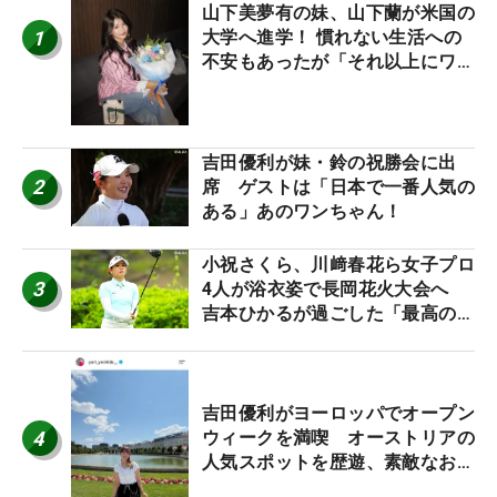
山下美夢有の妹、山下蘭が米国の
1
大学へ進学！ 慣れない生活への
不安もあったが「それ以上にワク
ワクしています」
吉田優利が妹・鈴の祝勝会に出
2
席 ゲストは「日本で一番人気の
ある」あのワンちゃん！
小祝さくら、川﨑春花ら女子プロ
3
4人が浴衣姿で長岡花火大会へ
吉本ひかるが過ごした「最高の夏
休み！」
吉田優利がヨーロッパでオープン
4
ウィークを満喫 オーストリアの
人気スポットを歴遊、素敵なお土
産もゲット！