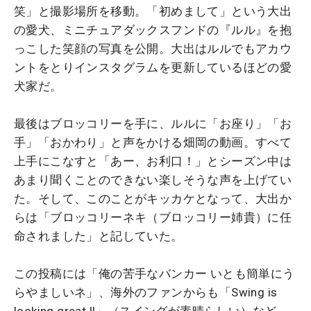
笑」と撮影場所を移動。「初めまして」という大出
の愛犬、ミニチュアダックスフンドの『ルル』を抱
っこした笑顔の写真を公開。大出はルルでもアカウ
ントをとりインスタグラムを更新しているほどの愛
犬家だ。
最後はブロッコリーを手に、ルルに「お座り」「お
手」「おかわり」と声をかける畑岡の動画。すべて
上手にこなすと「あー、お利口！」とシーズン中は
あまり聞くことのできない楽しそうな声を上げてい
た。そして、このことがキッカケとなって、大出か
らは「ブロッコリーネキ（ブロッコリー姉貴）に任
命されました」と記していた。
この投稿には「俺の苦手なバンカー いとも簡単にう
らやましいネ」、海外のファンからも「Swing is
looking great !!」（スイングが素晴らしい）など、