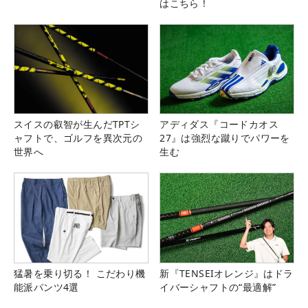
はこちら！
スイスの叡智が生んだTPTシ
アディダス『コードカオス
ャフトで、ゴルフを異次元の
27』は強烈な蹴りでパワーを
世界へ
生む
猛暑を乗り切る！ こだわり機
新『TENSEIオレンジ』はドラ
能派パンツ4選
イバーシャフトの“最適解”