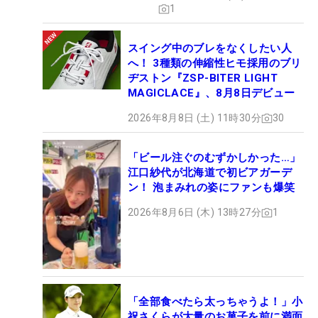
1
スイング中のブレをなくしたい人
へ！ 3種類の伸縮性ヒモ採用のブリ
ヂストン『ZSP-BITER LIGHT
MAGICLACE』、8月8日デビュー
2026年8月8日 (土) 11時30分
30
「ビール注ぐのむずかしかった…」
江口紗代が北海道で初ビアガーデ
ン！ 泡まみれの姿にファンも爆笑
2026年8月6日 (木) 13時27分
1
「全部食べたら太っちゃうよ！」小
祝さくらが大量のお菓子を前に満面