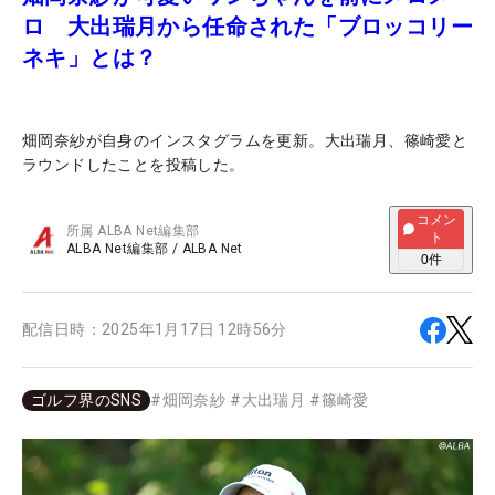
ロ 大出瑞月から任命された「ブロッコリー
ネキ」とは？
畑岡奈紗が自身のインスタグラムを更新。大出瑞月、篠崎愛と
ラウンドしたことを投稿した。
コメン
所属
ALBA Net編集部
ト
ALBA Net編集部
/
ALBA Net
0
件
配信日時：
2025年1月17日 12時56分
ゴルフ界のSNS
#
畑岡奈紗
#
大出瑞月
#
篠崎愛