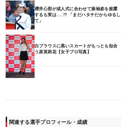
櫻井心那が成人式に合わせて振袖姿を披露
するも実は……!? 「まだハタチだからゆるし
て」
白ブラウスに黒いスカートがもっとも似合
う原英莉花【女子プロ写真】
関連する選手プロフィール・成績