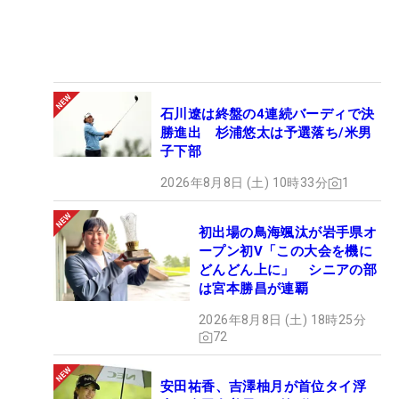
石川遼は終盤の4連続バーディで決
勝進出 杉浦悠太は予選落ち/米男
子下部
2026年8月8日 (土) 10時33分
1
初出場の鳥海颯汰が岩手県オ
ープン初V「この大会を機に
どんどん上に」 シニアの部
は宮本勝昌が連覇
2026年8月8日 (土) 18時25分
72
安田祐香、吉澤柚月が首位タイ浮