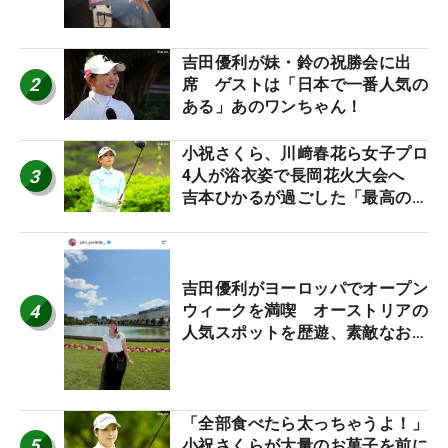
吉田優利が妹・鈴の祝勝会に出
2
席 ゲストは「日本で一番人気の
ある」あのワンちゃん！
小祝さくら、川﨑春花ら女子プロ
3
4人が浴衣姿で長岡花火大会へ
吉本ひかるが過ごした「最高の夏
休み！」
吉田優利がヨーロッパでオープン
4
ウィークを満喫 オーストリアの
人気スポットを歴遊、素敵なお土
産もゲット！
「全部食べたら太っちゃうよ！」
5
小祝さくらが大量のお菓子を前に