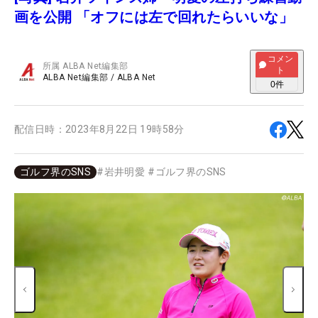
画を公開 「オフには左で回れたらいいな」
コメン
所属
ALBA Net編集部
ト
ALBA Net編集部
/
ALBA Net
0
件
配信日時：
2023年8月22日 19時58分
ゴルフ界のSNS
#
岩井明愛
#
ゴルフ界のSNS