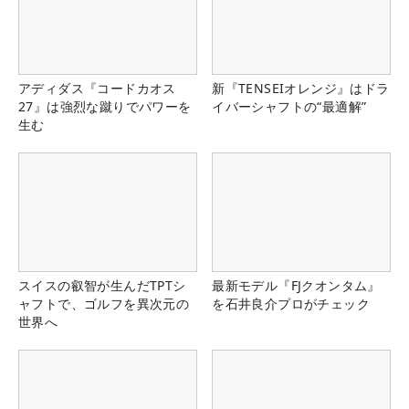
アディダス『コードカオス
新『TENSEIオレンジ』はドラ
27』は強烈な蹴りでパワーを
イバーシャフトの“最適解”
生む
スイスの叡智が生んだTPTシ
最新モデル『FJクオンタム』
ャフトで、ゴルフを異次元の
を石井良介プロがチェック
世界へ