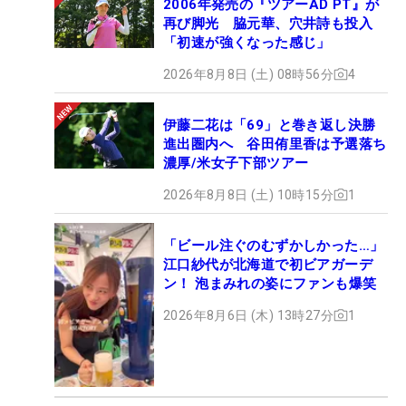
2006年発売の『ツアーAD PT』が
再び脚光 脇元華、穴井詩も投入
「初速が強くなった感じ」
2026年8月8日 (土) 08時56分
4
伊藤二花は「69」と巻き返し決勝
進出圏内へ 谷田侑里香は予選落ち
濃厚/米女子下部ツアー
2026年8月8日 (土) 10時15分
1
「ビール注ぐのむずかしかった…」
江口紗代が北海道で初ビアガーデ
ン！ 泡まみれの姿にファンも爆笑
2026年8月6日 (木) 13時27分
1