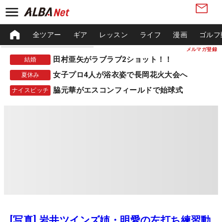
全ツアー
ギア
レッスン
ライフ
漫画
ゴルフ
メルマガ登録
田村亜矢がラブラブ2ショット！！
結婚
女子プロ4人が浴衣姿で長岡花火大会へ
夏休み
脇元華がエスコンフィールドで始球式
ナイスピッチ
[写真] 岩井ツインズ姉・明愛の左打ち練習動