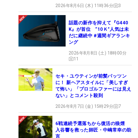
2026年8月6日 (木) 11時36分
3
話題の新作を抑えて『G440
K』が首位 “10Ｋ”人気は未
だに継続中 #週間ギアランキ
ング
2026年8月8日 (土) 18時00分
11
セキ・ユウティンが前髪パッツン
に！ 新ヘアスタイルに「美しすぎ
て怖い」「プロゴルファーには見え
ない」とコメント殺到
2026年8月7日 (金) 15時29分
7
6戦連続予選落ちから復活の狼煙
入谷響を救った師匠・中嶋常幸の助
言