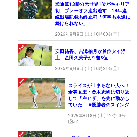
米通算13勝の元世界1位がキャリア
初、プレーオフ進出逃す 18年連
続出場記録も終止符「何事も永遠に
続けられない」
2026年8月8日 (土) 10時00分
1
安田祐香、吉澤柚月が首位タイ浮
上 金田久美子が1差3位
2026年8月8日 (土) 16時21分
1
スライスが止まらない人へ！
全英女王・桑木志帆は切り返
しで「左ヒザ」を先に動かし
ていた #優勝者のスイング
2026年8月8日 (土) 12時00分
32