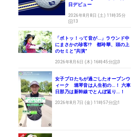
日デビュー
2026年8月8日 (土) 11時35分
13
「ボトッ！って音が…」ラウンド中
にまさかの珍客!? 都玲華、頭の上
のセミと“共演”
2026年8月6日 (木) 16時45分
3
女子プロたちが過ごしたオープンウ
ィーク 堀琴音は人生初の…！ 六車
日那乃は新幹線でとんぼ返り…！
2026年8月7日 (金) 11時57分
1