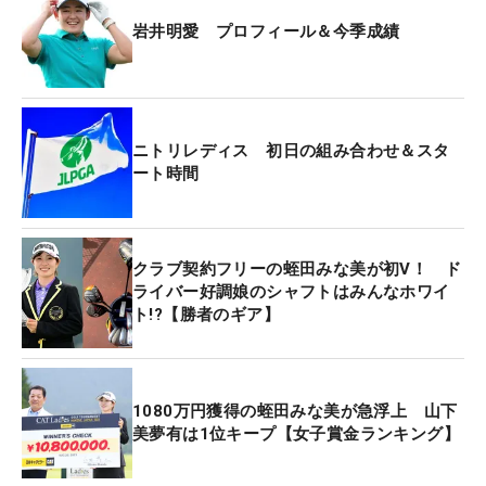
岩井明愛 プロフィール＆今季成績
ニトリレディス 初日の組み合わせ＆スタ
ート時間
クラブ契約フリーの蛭田みな美が初V！ ド
ライバー好調娘のシャフトはみんなホワイ
ト!?【勝者のギア】
1080万円獲得の蛭田みな美が急浮上 山下
美夢有は1位キープ【女子賞金ランキング】