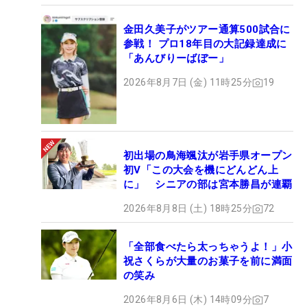
金田久美子がツアー通算500試合に
参戦！ プロ18年目の大記録達成に
「あんびりーばぼー」
2026年8月7日 (金) 11時25分
19
初出場の鳥海颯汰が岩手県オープン
初V「この大会を機にどんどん上
に」 シニアの部は宮本勝昌が連覇
2026年8月8日 (土) 18時25分
72
「全部食べたら太っちゃうよ！」小
祝さくらが大量のお菓子を前に満面
の笑み
2026年8月6日 (木) 14時09分
7