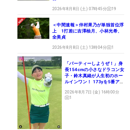
2026年8月8日 (土) 07時45分
19
＜中間速報＞仲村果乃が単独首位浮
上 1打差に吉澤柚月、小林光希、
全美貞
2026年8月8日 (土) 13時04分
1
「パーティーしようぜ！」身
長154cmの小さなドラコン女
子・鈴木真緒が人生初のホー
ルインワン！ 173yを5番アイ
アンで会心のショット
2026年8月7日 (金) 16時00分
1