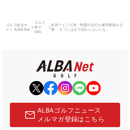
ゴルフ
ゴルフ総合サ
岩井ツインズ姉・明愛の左打ち練習動画を公
界の
イト ALBA Net
開 「オフには左で回れたらいいな」
SNS
ALBAゴルフニュース
メルマガ登録はこちら