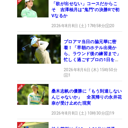
「欲が出せない」コースだからこ
そ 吉澤柚月は“鬼門”の決勝Rで初
Vなるか
2026年8月8日 (土) 17時58分
20
プロアマ当日の脇元華に密
着！「早朝のホテル出発か
ら、ラウンド後の練習まで」
忙しく過ごすプロの1日を公
開
2026年8月6日 (木) 15時50分
1
桑木志帆の優勝に「もう到達しない
んじゃないか」 全英帰りの永井花
奈が受け止めた現実
2026年8月8日 (土) 10時30分
19