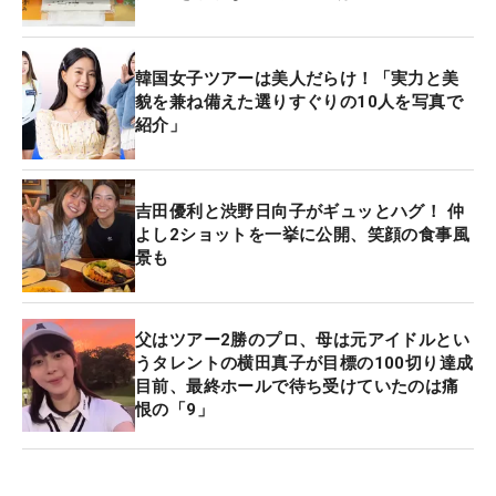
韓国女子ツアーは美人だらけ！「実力と美
貌を兼ね備えた選りすぐりの10人を写真で
紹介」
吉田優利と渋野日向子がギュッとハグ！ 仲
よし2ショットを一挙に公開、笑顔の食事風
景も
父はツアー2勝のプロ、母は元アイドルとい
うタレントの横田真子が目標の100切り達成
目前、最終ホールで待ち受けていたのは痛
恨の「9」