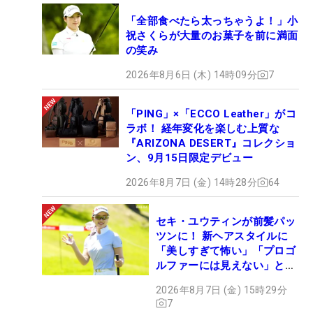
「全部食べたら太っちゃうよ！」小
祝さくらが大量のお菓子を前に満面
の笑み
2026年8月6日 (木) 14時09分
7
「PING」×「ECCO Leather」がコ
ラボ！ 経年変化を楽しむ上質な
『ARIZONA DESERT』コレクショ
ン、9月15日限定デビュー
2026年8月7日 (金) 14時28分
64
セキ・ユウティンが前髪パッ
ツンに！ 新ヘアスタイルに
「美しすぎて怖い」「プロゴ
ルファーには見えない」とコ
メント殺到
2026年8月7日 (金) 15時29分
7