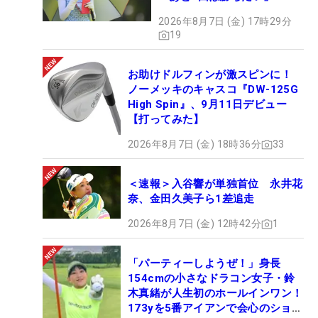
2026年8月7日 (金) 17時29分
19
お助けドルフィンが激スピンに！
ノーメッキのキャスコ『DW-125G
High Spin』、9月11日デビュー
【打ってみた】
2026年8月7日 (金) 18時36分
33
＜速報＞入谷響が単独首位 永井花
奈、金田久美子ら1差追走
2026年8月7日 (金) 12時42分
1
「パーティーしようぜ！」身長
154cmの小さなドラコン女子・鈴
木真緒が人生初のホールインワン！
173yを5番アイアンで会心のショッ