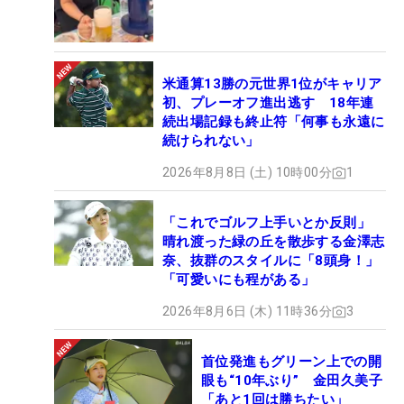
米通算13勝の元世界1位がキャリア
初、プレーオフ進出逃す 18年連
続出場記録も終止符「何事も永遠に
続けられない」
2026年8月8日 (土) 10時00分
1
「これでゴルフ上手いとか反則」
晴れ渡った緑の丘を散歩する金澤志
奈、抜群のスタイルに「8頭身！」
「可愛いにも程がある」
2026年8月6日 (木) 11時36分
3
首位発進もグリーン上での開
眼も“10年ぶり” 金田久美子
「あと1回は勝ちたい」