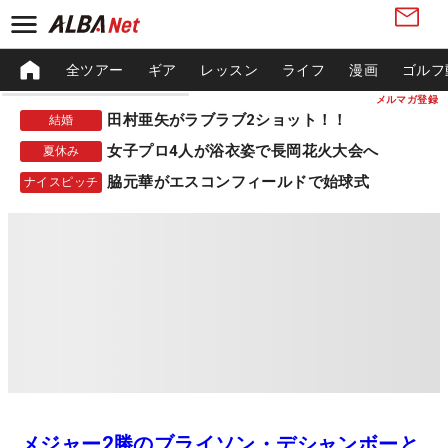
全ツアー
ギア
レッスン
ライフ
漫画
ゴルフ
メルマガ登録
田村亜矢がラブラブ2ショット！！
結婚
女子プロ4人が浴衣姿で長岡花火大会へ
夏休み
脇元華がエスコンフィールドで始球式
ナイスピッチ
メジャー2勝のブライソン・デシャンボーと