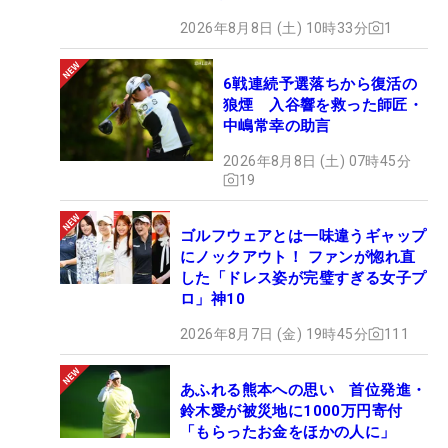
2026年8月8日 (土) 10時33分
1
6戦連続予選落ちから復活の
狼煙 入谷響を救った師匠・
中嶋常幸の助言
2026年8月8日 (土) 07時45分
19
ゴルフウェアとは一味違うギャップ
にノックアウト！ ファンが惚れ直
した「ドレス姿が完璧すぎる女子プ
ロ」神10
2026年8月7日 (金) 19時45分
111
あふれる熊本への思い 首位発進・
鈴木愛が被災地に1000万円寄付
「もらったお金をほかの人に」