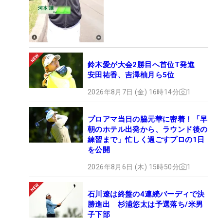
鈴木愛が大会2勝目へ首位T発進
安田祐香、吉澤柚月ら5位
2026年8月7日 (金) 16時14分
1
プロアマ当日の脇元華に密着！「早
朝のホテル出発から、ラウンド後の
練習まで」忙しく過ごすプロの1日
を公開
2026年8月6日 (木) 15時50分
1
石川遼は終盤の4連続バーディで決
勝進出 杉浦悠太は予選落ち/米男
子下部