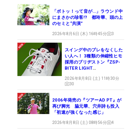
「ボトッ！って音が…」ラウンド中
にまさかの珍客!? 都玲華、頭の上
のセミと“共演”
2026年8月6日 (木) 16時45分
3
スイング中のブレをなくした
い人へ！ 3種類の伸縮性ヒモ
採用のブリヂストン『ZSP-
BITER LIGHT
MAGICLACE』、8月8日デビ
2026年8月8日 (土) 11時30分
ュー
30
2006年発売の『ツアーAD PT』が
再び脚光 脇元華、穴井詩も投入
「初速が強くなった感じ」
2026年8月8日 (土) 08時56分
4