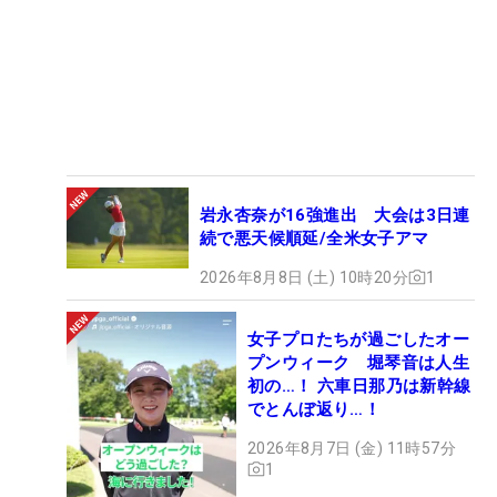
岩永杏奈が16強進出 大会は3日連
続で悪天候順延/全米女子アマ
2026年8月8日 (土) 10時20分
1
女子プロたちが過ごしたオー
プンウィーク 堀琴音は人生
初の…！ 六車日那乃は新幹線
でとんぼ返り…！
2026年8月7日 (金) 11時57分
1