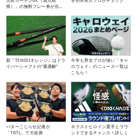
児島ガーデンGC（鹿児島
を石井良介プロがチェック
県）」の無料プレー券が当た
る！！
新『TENSEIオレンジ』はドラ
今年も男女プロが強い「キャ
イバーシャフトの“最適解”
ロウェイ」のニュース一覧は
こちら！
パターこじらせ記者が
ネクストヒロイン選手とラウ
「TRTL」で大改善
ンドできるチャンス！詳しく