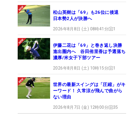
松山英樹は「69」も26位に後退
日本勢2人が決勝へ
2026年8月8日 (土) 08時41分
1
伊藤二花は「69」と巻き返し決勝
進出圏内へ 谷田侑里香は予選落ち
濃厚/米女子下部ツアー
2026年8月8日 (土) 10時15分
1
世界の最新スイングは「圧縮」がキ
ーワード！ 久常涼が飛んで曲がら
ない理由
2026年8月7日 (金) 12時00分
35