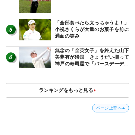
産もゲット！
「全部食べたら太っちゃうよ！」
5
小祝さくらが大量のお菓子を前に
満面の笑み
無念の「全英女子」を終えた山下
6
美夢有が帰国 きょうだい揃って
神戸の寿司屋で「バースデーディ
ナー？」
ランキングをもっと見る
ページ上部へ