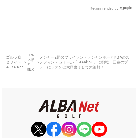
Recommended by
ゴル
ゴルフ総
メジャー2勝のブライソン・デシャンボーとNBAのス
フ界
合サイト
テフィン・カリーが「Break 50」に挑戦 圧巻のプ
の
ALBA Net
レーにファンは大興奮そして大絶賛！
SNS