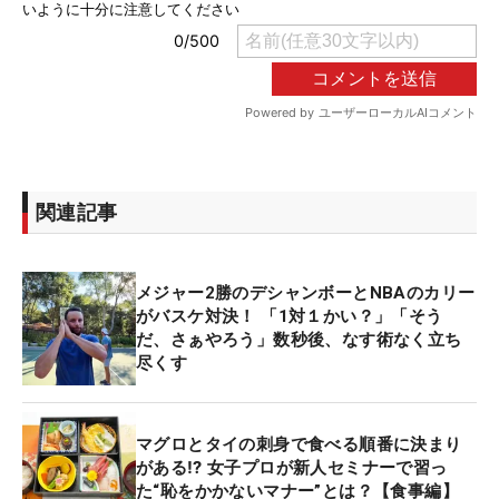
関連記事
メジャー2勝のデシャンボーとNBAのカリー
がバスケ対決！ 「1対１かい？」「そう
だ、さぁやろう」数秒後、なす術なく立ち
尽くす
マグロとタイの刺身で食べる順番に決まり
がある⁉ 女子プロが新人セミナーで習っ
た“恥をかかないマナー”とは？【食事編】