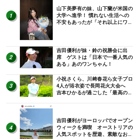
山下美夢有の妹、山下蘭が米国の
1
大学へ進学！ 慣れない生活への
不安もあったが「それ以上にワク
ワクしています」
吉田優利が妹・鈴の祝勝会に出
2
席 ゲストは「日本で一番人気の
ある」あのワンちゃん！
小祝さくら、川﨑春花ら女子プロ
3
4人が浴衣姿で長岡花火大会へ
吉本ひかるが過ごした「最高の夏
休み！」
吉田優利がヨーロッパでオープン
4
ウィークを満喫 オーストリアの
人気スポットを歴遊、素敵なお土