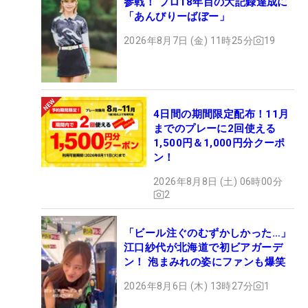
参戦！ プロ18年目の大記録達成に
「あんびりーばぼー」
2026年8月7日 (金) 11時25分
19
4日間の期間限定配布！11月
までのプレーに2回使える
1,500円＆1,000円分クーポ
ン！
2026年8月8日 (土) 06時00分
2
「ビール注ぐのむずかしかった…」
江口紗代が北海道で初ビアガーデ
ン！ 泡まみれの姿にファンも爆笑
2026年8月6日 (木) 13時27分
1