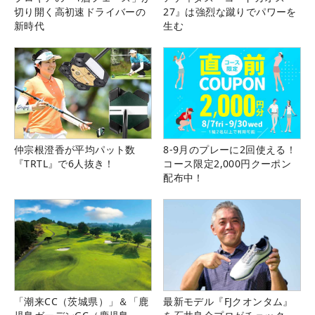
切り開く高初速ドライバーの
27』は強烈な蹴りでパワーを
新時代
生む
仲宗根澄香が平均パット数
8-9月のプレーに2回使える！
『TRTL』で6人抜き！
コース限定2,000円クーポン
配布中！
「潮来CC（茨城県）」＆「鹿
最新モデル『FJクオンタム』