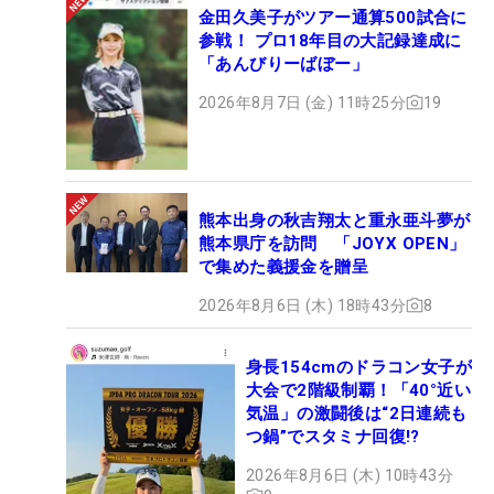
金田久美子がツアー通算500試合に
参戦！ プロ18年目の大記録達成に
「あんびりーばぼー」
2026年8月7日 (金) 11時25分
19
熊本出身の秋吉翔太と重永亜斗夢が
熊本県庁を訪問 「JOYX OPEN」
で集めた義援金を贈呈
2026年8月6日 (木) 18時43分
8
身長154cmのドラコン女子が
大会で2階級制覇！「40°近い
気温」の激闘後は“2日連続も
つ鍋”でスタミナ回復!?
2026年8月6日 (木) 10時43分