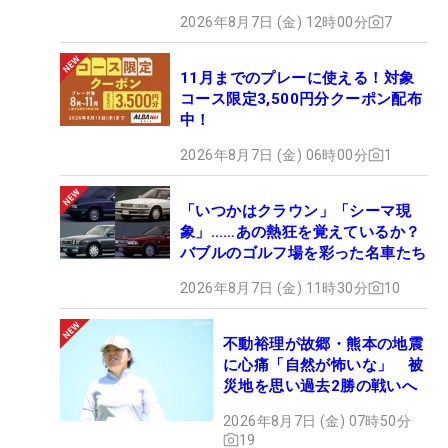
2026年8月7日 (金) 12時00分
7
11月までのプレーに使える！対象
コース限定3,500円分クーポン配布
中！
2026年8月7日 (金) 06時00分
1
「いつかはクラウン」「シーマ現
象」……あの熱狂を覚えているか？
バブルのゴルフ場を彩った名車たち
2026年8月7日 (金) 11時30分
10
不動裕理が故郷・熊本の地震
に心痛「自然が怖いな」 被
災地を思い過去2勝の戦いへ
2026年8月7日 (金) 07時50分
19