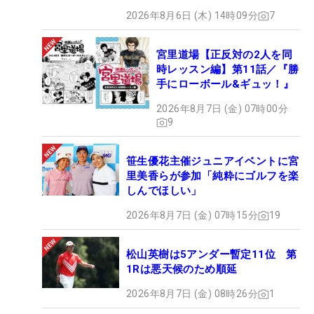
2026年8月6日 (木) 14時09分
7
宮里道場【正反対の2人を同
時レッスン編】第11話／『勝
手にローボール&ギュッ！』
2026年8月7日 (金) 07時00分
9
笹生優花主催ジュニアイベントに宮
里美香らが参加「純粋にゴルフを楽
しんでほしい」
2026年8月7日 (金) 07時15分
19
松山英樹は5アンダー暫定11位 第
1Rは悪天候のため順延
2026年8月7日 (金) 08時26分
1