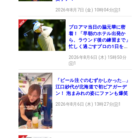
2026年8月7日 (金) 10時04分
1
プロアマ当日の脇元華に密
着！「早朝のホテル出発か
ら、ラウンド後の練習まで」
忙しく過ごすプロの1日を公
開
2026年8月6日 (木) 15時50分
1
「ビール注ぐのむずかしかった…」
江口紗代が北海道で初ビアガーデ
ン！ 泡まみれの姿にファンも爆笑
2026年8月6日 (木) 13時27分
1