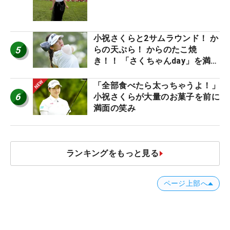
産もゲット！
小祝さくらと2サムラウンド！ か
5
らの天ぷら！ からのたこ焼
き！！ 「さくちゃんday」を満喫
した吉本ひかるの福岡遠征最終日
「全部食べたら太っちゃうよ！」
6
小祝さくらが大量のお菓子を前に
満面の笑み
ランキングをもっと見る
ページ上部へ