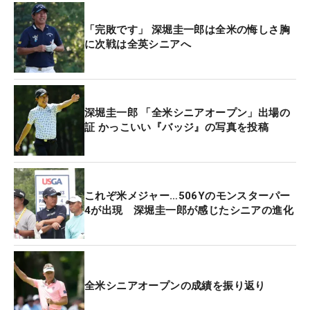
「完敗です」 深堀圭一郎は全米の悔しさ胸
に次戦は全英シニアへ
深堀圭一郎 「全米シニアオープン」出場の
証 かっこいい『バッジ』の写真を投稿
これぞ米メジャー…506Yのモンスターパー
4が出現 深堀圭一郎が感じたシニアの進化
全米シニアオープンの成績を振り返り