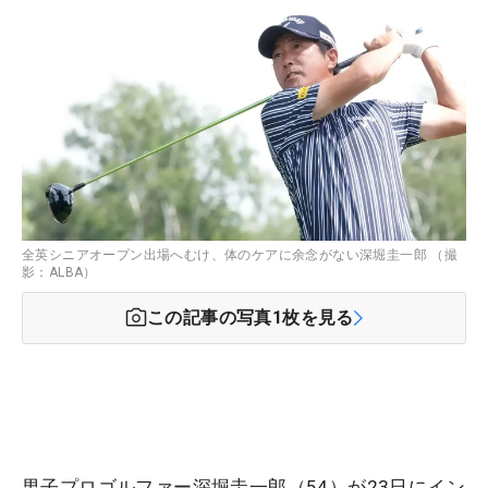
全英シニアオープン出場へむけ、体のケアに余念がない深堀圭一郎 （撮
影：ALBA）
この記事の写真
1
枚を見る
男子プロゴルファー深堀圭一郎（54）が23日にイン