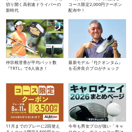
切り開く高初速ドライバーの
コース限定2,000円クーポン
新時代
配布中！
仲宗根澄香が平均パット数
最新モデル『FJクオンタム』
『TRTL』で6人抜き！
を石井良介プロがチェック
11月までのプレーに2回使え
今年も男女プロが強い「キャ
る！コース限定3,500円クー
ロウェイ」のニュース一覧は