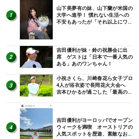
山下美夢有の妹、山下蘭が米国の
1
大学へ進学！ 慣れない生活への
不安もあったが「それ以上にワク
ワクしています」
吉田優利が妹・鈴の祝勝会に出
2
席 ゲストは「日本で一番人気の
ある」あのワンちゃん！
小祝さくら、川﨑春花ら女子プロ
3
4人が浴衣姿で長岡花火大会へ
吉本ひかるが過ごした「最高の夏
休み！」
吉田優利がヨーロッパでオープン
4
ウィークを満喫 オーストリアの
人気スポットを歴遊、素敵なお土