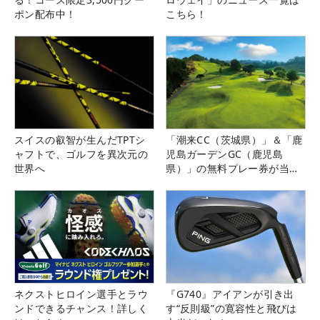
ポン配布中！
こちら！
スイスの叡智が生んだTPTシ
「潮来CC（茨城県）」＆「鹿
ャフトで、ゴルフを異次元の
児島ガーデンGC（鹿児島
世界へ
県）」の無料プレー券が当た
る！！
ネクストヒロイン選手とラウ
『G740』アイアンが引き出
ンドできるチャンス！詳しく
す“反則級”の寛容性と飛びは