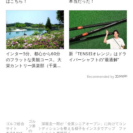
はこちら！
本当だった！
インター5分、都心から60分
新『TENSEIオレンジ』はドラ
のフラットな美観コース。大
イバーシャフトの“最適解”
栄カントリー俱楽部（千葉
県）
Recommended by
ゴル
ゴルフ総合
深堀圭一郎が「全英シニアオープン」に向けてコン
フ界
サイト
ディションを整える様子をインスタでアップ ファ
の