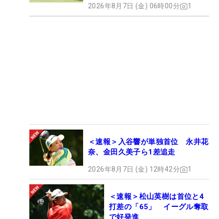
2026年8月7日 (金) 06時00分
1
＜速報＞入谷響が単独首位 永井花
奈、金田久美子ら1差追走
2026年8月7日 (金) 12時42分
1
＜速報＞松山英樹は首位と4
打差の「65」 イーグル奪取
で好発進