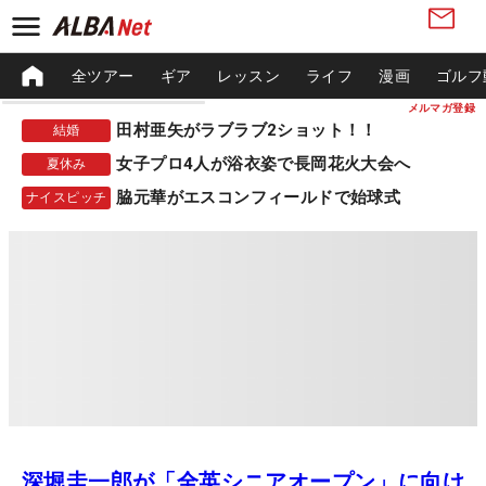
全ツアー
ギア
レッスン
ライフ
漫画
ゴルフ
メルマガ登録
田村亜矢がラブラブ2ショット！！
結婚
女子プロ4人が浴衣姿で長岡花火大会へ
夏休み
脇元華がエスコンフィールドで始球式
ナイスピッチ
深堀圭一郎が「全英シニアオープン」に向け