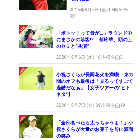
2026年8月7日 (金) 06時59分
1
「ボトッ！って音が…」ラウンド中
にまさかの珍客!? 都玲華、頭の上
のセミと“共演”
2026年8月6日 (木) 16時45分
3
小祝さくらが長岡花火を満喫 束の
間のオフも最後は「見るってすごく
過酷だなぁ」【女子ツアーの“ヒト
ネタ”】
2026年8月7日 (金) 09時29分
19
「全部食べたら太っちゃうよ！」小
祝さくらが大量のお菓子を前に満面
の笑み