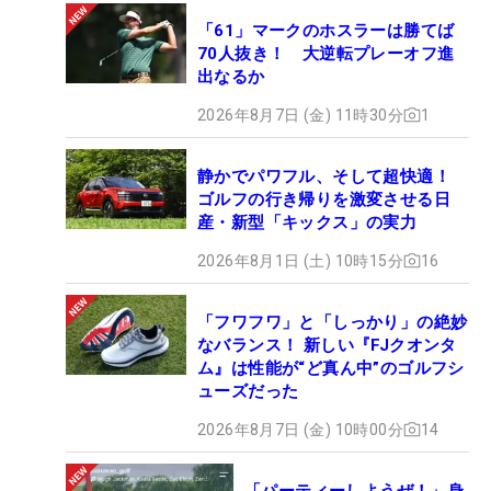
「61」マークのホスラーは勝てば
70人抜き！ 大逆転プレーオフ進
出なるか
2026年8月7日 (金) 11時30分
1
静かでパワフル、そして超快適！
ゴルフの行き帰りを激変させる日
産・新型「キックス」の実力
2026年8月1日 (土) 10時15分
16
「フワフワ」と「しっかり」の絶妙
なバランス！ 新しい『FJクオンタ
ム』は性能が“ど真ん中”のゴルフシ
ューズだった
2026年8月7日 (金) 10時00分
14
「パーティーしようぜ！」身