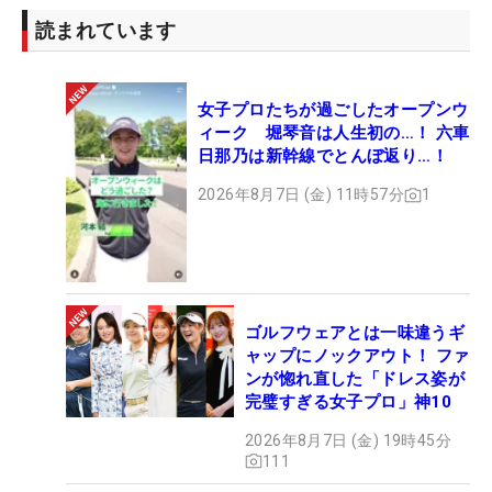
読まれています
女子プロたちが過ごしたオープンウ
ィーク 堀琴音は人生初の…！ 六車
日那乃は新幹線でとんぼ返り…！
2026年8月7日 (金) 11時57分
1
ゴルフウェアとは一味違うギ
ャップにノックアウト！ ファ
ンが惚れ直した「ドレス姿が
完璧すぎる女子プロ」神10
2026年8月7日 (金) 19時45分
111