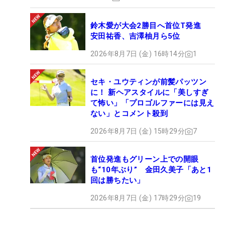
鈴木愛が大会2勝目へ首位T発進
安田祐香、吉澤柚月ら5位
2026年8月7日 (金) 16時14分
1
セキ・ユウティンが前髪パッツン
に！ 新ヘアスタイルに「美しすぎ
て怖い」「プロゴルファーには見え
ない」とコメント殺到
2026年8月7日 (金) 15時29分
7
首位発進もグリーン上での開眼
も“10年ぶり” 金田久美子「あと1
回は勝ちたい」
2026年8月7日 (金) 17時29分
19