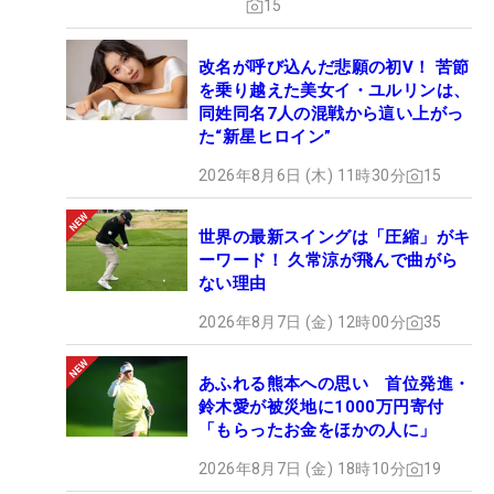
15
改名が呼び込んだ悲願の初V！ 苦節
を乗り越えた美女イ・ユルリンは、
同姓同名7人の混戦から這い上がっ
た“新星ヒロイン”
2026年8月6日 (木) 11時30分
15
世界の最新スイングは「圧縮」がキ
ーワード！ 久常涼が飛んで曲がら
ない理由
2026年8月7日 (金) 12時00分
35
あふれる熊本への思い 首位発進・
鈴木愛が被災地に1000万円寄付
「もらったお金をほかの人に」
2026年8月7日 (金) 18時10分
19