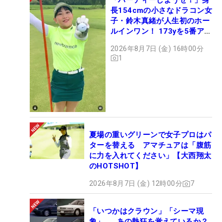
長154cmの小さなドラコン女
子・鈴木真緒が人生初のホー
ルインワン！ 173yを5番アイ
アンで会心のショット
2026年8月7日 (金) 16時00分
1
夏場の重いグリーンで女子プロはパ
ターを替える アマチュアは「腹筋
に力を入れてください」【大西翔太
のHOTSHOT】
2026年8月7日 (金) 12時00分
7
「いつかはクラウン」「シーマ現
象」……あの熱狂を覚えているか？