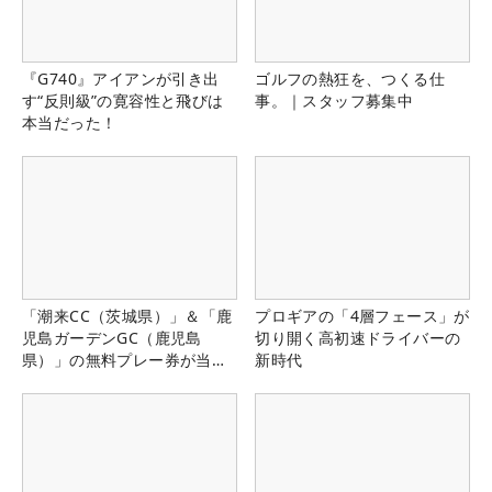
『G740』アイアンが引き出
ゴルフの熱狂を、つくる仕
す“反則級”の寛容性と飛びは
事。｜スタッフ募集中
本当だった！
「潮来CC（茨城県）」＆「鹿
プロギアの「4層フェース」が
児島ガーデンGC（鹿児島
切り開く高初速ドライバーの
県）」の無料プレー券が当た
新時代
る！！