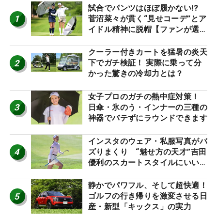
試合でパンツはほぼ履かない⁉
1
菅沼菜々が貫く“見せコーデ”とア
イドル精神に脱帽【ファンが選ぶ
神10】
クーラー付きカートを猛暑の炎天
2
下でガチ検証！ 実際に乗って分
かった驚きの冷却力とは？
女子プロのガチの熱中症対策！
3
日傘・氷のう・インナーの三種の
神器でバテずにラウンドできます
インスタのウェア・私服写真がバ
4
ズりまくり “魅せ方の天才”吉田
優利のスカートスタイルにいい
ね！【ファンが選ぶ神10】
静かでパワフル、そして超快適！
5
ゴルフの行き帰りを激変させる日
産・新型「キックス」の実力