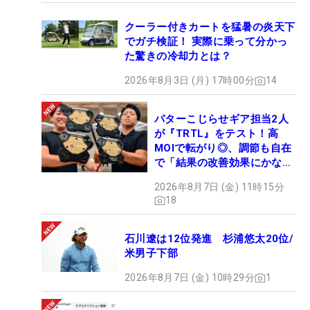
クーラー付きカートを猛暑の炎天下
でガチ検証！ 実際に乗って分かっ
た驚きの冷却力とは？
2026年8月3日 (月) 17時00分
14
パターこじらせギア担当2人
が『TRTL』をテスト！高
MOIで転がり◎、調節も自在
で「結果の改善効果にかなり
の意外性」
2026年8月7日 (金) 11時15分
18
石川遼は12位発進 杉浦悠太20位/
米男子下部
2026年8月7日 (金) 10時29分
1