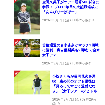
金田久美子がツアー通算500試合に
参戦！ プロ18年目の大記録達成に
「あんびりーばぼー」
2026年8月7日 (金) 11時25分
19
首位通過の岩永杏奈がマッチ1回戦
に勝利 廣吉優梨菜も2回戦へ/全米
女子アマ
2026年8月7日 (金) 10時04分
1
小祝さくらが長岡花火を満
喫 束の間のオフも最後は
「見るってすごく過酷だな
ぁ」【女子ツアーの“ヒトネ
タ”】
2026年8月7日 (金) 09時29分
19