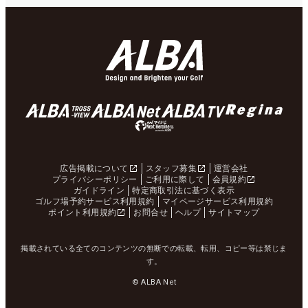
広告掲載について
スタッフ募集
運営会社
プライバシーポリシー
ご利用に際して
会員規約
ガイドライン
特定商取引法に基づく表示
ゴルフ場予約サービス利用規約
マイページサービス利用規約
ポイント利用規約
お問合せ
ヘルプ
サイトマップ
掲載されている全てのコンテンツの無断での転載、転用、コピー等は禁じま
す。
© ALBA Net