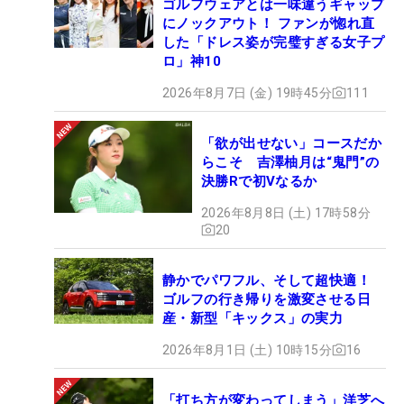
ゴルフウェアとは一味違うギャップ
にノックアウト！ ファンが惚れ直
した「ドレス姿が完璧すぎる女子プ
ロ」神10
2026年8月7日 (金) 19時45分
111
「欲が出せない」コースだか
らこそ 吉澤柚月は“鬼門”の
決勝Rで初Vなるか
2026年8月8日 (土) 17時58分
20
静かでパワフル、そして超快適！
ゴルフの行き帰りを激変させる日
産・新型「キックス」の実力
2026年8月1日 (土) 10時15分
16
「打ち方が変わってしまう」洋芝へ