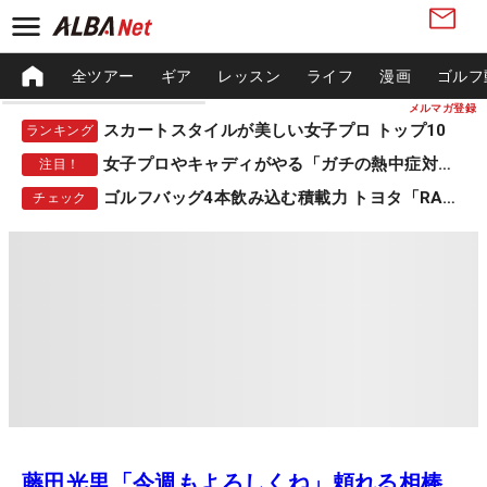
全ツアー
ギア
レッスン
ライフ
漫画
ゴルフ
メルマガ登録
スカートスタイルが美しい女子プロ トップ10
ランキング
女子プロやキャディがやる「ガチの熱中症対策」
注目！
ゴルフバッグ4本飲み込む積載力 トヨタ「RAV4」
チェック
藤田光里「今週もよろしくね」頼れる相棒