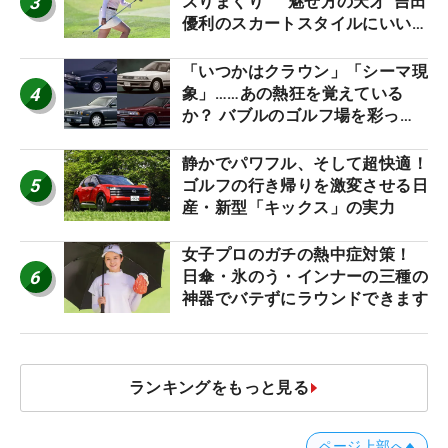
3
ズりまくり “魅せ方の天才”吉田
優利のスカートスタイルにいい
ね！【ファンが選ぶ神10】
「いつかはクラウン」「シーマ現
4
象」……あの熱狂を覚えている
か？ バブルのゴルフ場を彩った
名車たち
静かでパワフル、そして超快適！
5
ゴルフの行き帰りを激変させる日
産・新型「キックス」の実力
女子プロのガチの熱中症対策！
6
日傘・氷のう・インナーの三種の
神器でバテずにラウンドできます
ランキングをもっと見る
ページ上部へ