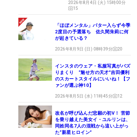
2026年8月4日 (火) 15時00分
15
「ほぼメンタル」パター入らず今季
2度目の予選落ち 佐久間朱莉に何
が起きている？
2026年8月9日 (日) 08時39分
20
インスタのウェア・私服写真がバズ
りまくり “魅せ方の天才”吉田優利
のスカートスタイルにいいね！【フ
ァンが選ぶ神10】
2026年8月5日 (水) 11時45分
12
改名が呼び込んだ悲願の初V！ 苦節
を乗り越えた美女イ・ユルリンは、
同姓同名7人の混戦から這い上がっ
た“新星ヒロイン”