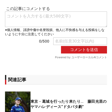
関連記事
東京 - 葛城を行ったり来たり… 藤田光里の
ヤマハレディース“ドタバタ劇”