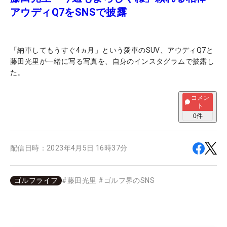
アウディQ7をSNSで披露
「納車してもうすぐ4ヵ月」という愛車のSUV、アウディQ7と
藤田光里が一緒に写る写真を、自身のインスタグラムで披露し
た。
コメン
ト
0
件
配信日時：
2023年4月5日 16時37分
ゴルフライフ
#
藤田光里
#
ゴルフ界のSNS