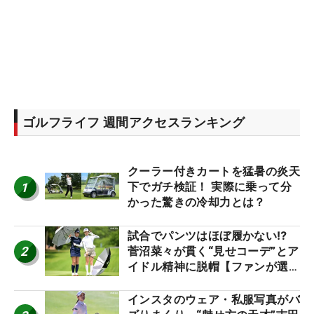
ゴルフライフ 週間アクセスランキング
クーラー付きカートを猛暑の炎天
1
下でガチ検証！ 実際に乗って分
かった驚きの冷却力とは？
試合でパンツはほぼ履かない⁉
2
菅沼菜々が貫く“見せコーデ”とア
イドル精神に脱帽【ファンが選ぶ
神10】
インスタのウェア・私服写真がバ