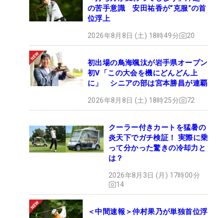
の苦手意識 安田祐香が“克服”の首
位浮上
2026年8月8日 (土) 18時49分
20
初出場の鳥海颯汰が岩手県オープン
初V「この大会を機にどんどん上
に」 シニアの部は宮本勝昌が連覇
2026年8月8日 (土) 18時25分
72
クーラー付きカートを猛暑の
炎天下でガチ検証！ 実際に乗
って分かった驚きの冷却力と
は？
2026年8月3日 (月) 17時00分
14
＜中間速報＞仲村果乃が単独首位浮