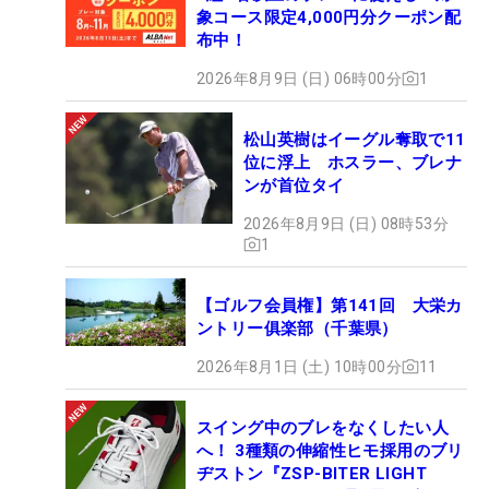
象コース限定4,000円分クーポン配
布中！
2026年8月9日 (日) 06時00分
1
松山英樹はイーグル奪取で11
位に浮上 ホスラー、ブレナ
ンが首位タイ
2026年8月9日 (日) 08時53分
1
【ゴルフ会員権】第141回 大栄カ
ントリー俱楽部（千葉県）
2026年8月1日 (土) 10時00分
11
スイング中のブレをなくしたい人
へ！ 3種類の伸縮性ヒモ採用のブリ
ヂストン『ZSP-BITER LIGHT