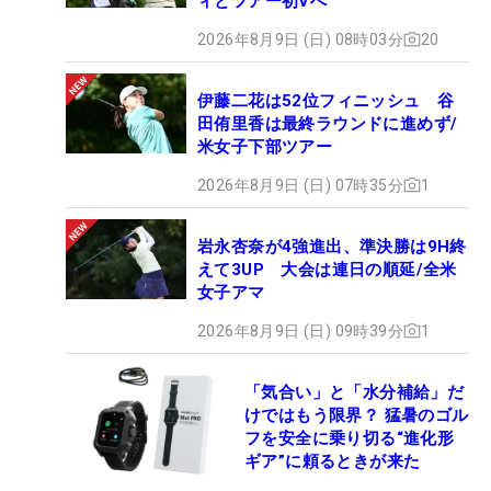
ィとツアー初Vへ
2026年8月9日 (日) 08時03分
20
伊藤二花は52位フィニッシュ 谷
田侑里香は最終ラウンドに進めず/
米女子下部ツアー
2026年8月9日 (日) 07時35分
1
岩永杏奈が4強進出、準決勝は9H終
えて3UP 大会は連日の順延/全米
女子アマ
2026年8月9日 (日) 09時39分
1
「気合い」と「水分補給」だ
けではもう限界？ 猛暑のゴル
フを安全に乗り切る“進化形
ギア”に頼るときが来た