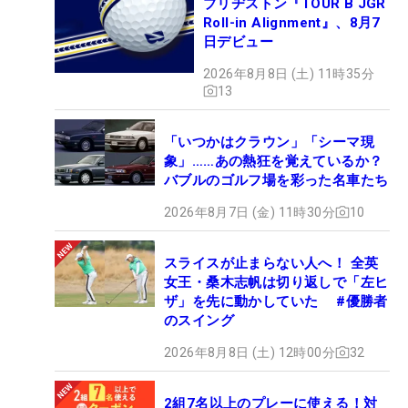
ブリヂストン『TOUR B JGR
Roll-in Alignment』、8月7
日デビュー
2026年8月8日 (土) 11時35分
13
「いつかはクラウン」「シーマ現
象」……あの熱狂を覚えているか？
バブルのゴルフ場を彩った名車たち
2026年8月7日 (金) 11時30分
10
スライスが止まらない人へ！ 全英
女王・桑木志帆は切り返しで「左ヒ
ザ」を先に動かしていた #優勝者
のスイング
2026年8月8日 (土) 12時00分
32
2組7名以上のプレーに使える！対