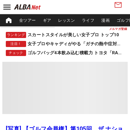
全ツアー
ギア
レッスン
ライフ
漫画
ゴルフ
メルマガ登録
スカートスタイルが美しい女子プロ トップ10
ランキング
女子プロやキャディがやる「ガチの熱中症対策」
注目！
ゴルフバッグ4本飲み込む積載力 トヨタ「RAV4」
チェック
[写真] 【ゴルフ会員権】第105回 ザ ナショ