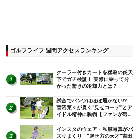
ゴルフライフ 週間アクセスランキング
クーラー付きカートを猛暑の炎天
1
下でガチ検証！ 実際に乗って分
かった驚きの冷却力とは？
試合でパンツはほぼ履かない⁉
2
菅沼菜々が貫く“見せコーデ”とア
イドル精神に脱帽【ファンが選ぶ
神10】
インスタのウェア・私服写真がバ
3
ズりまくり “魅せ方の天才”吉田