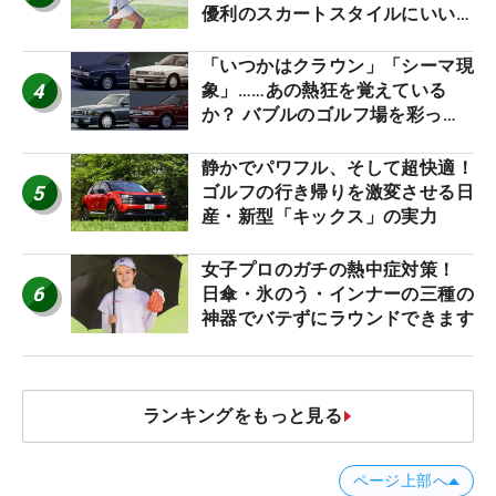
優利のスカートスタイルにいい
ね！【ファンが選ぶ神10】
「いつかはクラウン」「シーマ現
4
象」……あの熱狂を覚えている
か？ バブルのゴルフ場を彩った
名車たち
静かでパワフル、そして超快適！
5
ゴルフの行き帰りを激変させる日
産・新型「キックス」の実力
女子プロのガチの熱中症対策！
6
日傘・氷のう・インナーの三種の
神器でバテずにラウンドできます
ランキングをもっと見る
ページ上部へ