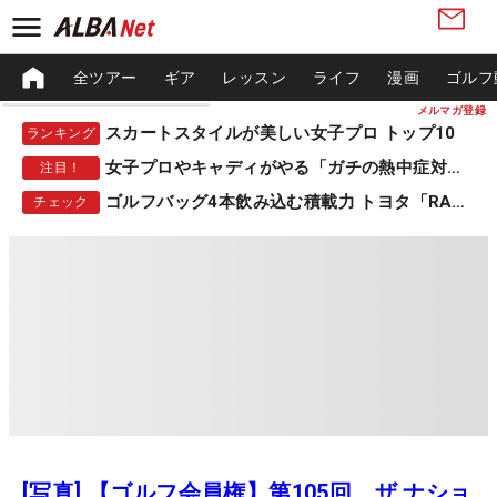
全ツアー
ギア
レッスン
ライフ
漫画
ゴルフ
メルマガ登録
スカートスタイルが美しい女子プロ トップ10
ランキング
女子プロやキャディがやる「ガチの熱中症対策」
注目！
ゴルフバッグ4本飲み込む積載力 トヨタ「RAV4」
チェック
[写真] 【ゴルフ会員権】第105回 ザ ナショ