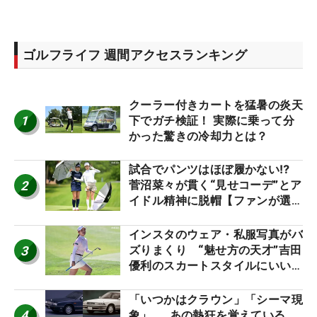
ゴルフライフ 週間アクセスランキング
クーラー付きカートを猛暑の炎天
1
下でガチ検証！ 実際に乗って分
かった驚きの冷却力とは？
試合でパンツはほぼ履かない⁉
2
菅沼菜々が貫く“見せコーデ”とア
イドル精神に脱帽【ファンが選ぶ
神10】
インスタのウェア・私服写真がバ
3
ズりまくり “魅せ方の天才”吉田
優利のスカートスタイルにいい
ね！【ファンが選ぶ神10】
「いつかはクラウン」「シーマ現
4
象」……あの熱狂を覚えている