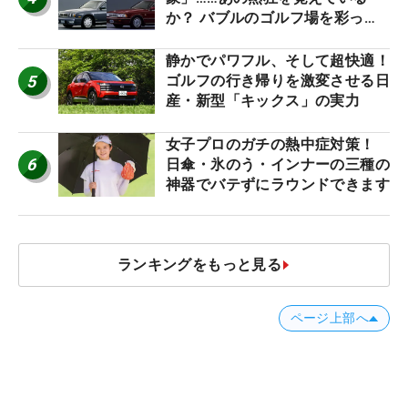
か？ バブルのゴルフ場を彩った
名車たち
静かでパワフル、そして超快適！
5
ゴルフの行き帰りを激変させる日
産・新型「キックス」の実力
女子プロのガチの熱中症対策！
6
日傘・氷のう・インナーの三種の
神器でバテずにラウンドできます
ランキングをもっと見る
ページ上部へ