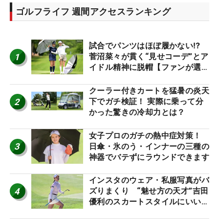
ゴルフライフ 週間アクセスランキング
試合でパンツはほぼ履かない⁉
1
菅沼菜々が貫く“見せコーデ”とア
イドル精神に脱帽【ファンが選ぶ
神10】
クーラー付きカートを猛暑の炎天
2
下でガチ検証！ 実際に乗って分
かった驚きの冷却力とは？
女子プロのガチの熱中症対策！
3
日傘・氷のう・インナーの三種の
神器でバテずにラウンドできます
インスタのウェア・私服写真がバ
4
ズりまくり “魅せ方の天才”吉田
優利のスカートスタイルにいい
ね！【ファンが選ぶ神10】