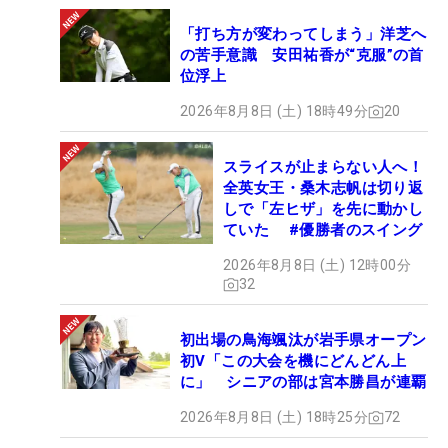
「打ち方が変わってしまう」洋芝へ
の苦手意識 安田祐香が“克服”の首
位浮上
2026年8月8日 (土) 18時49分
20
スライスが止まらない人へ！
全英女王・桑木志帆は切り返
しで「左ヒザ」を先に動かし
ていた #優勝者のスイング
2026年8月8日 (土) 12時00分
32
初出場の鳥海颯汰が岩手県オープン
初V「この大会を機にどんどん上
に」 シニアの部は宮本勝昌が連覇
2026年8月8日 (土) 18時25分
72