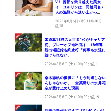
V！ 苦節を乗り越えた美女
イ・ユルリンは、同姓同名7
人の混戦から這い上がっ
た“新星ヒロイン”
2026年8月6日 (木) 11時30分
15
米通算13勝の元世界1位がキャリア
初、プレーオフ進出逃す 18年連
続出場記録も終止符「何事も永遠に
続けられない」
2026年8月8日 (土) 10時00分
1
桑木志帆の優勝に「もう到達しない
んじゃないか」 全英帰りの永井花
奈が受け止めた現実
2026年8月8日 (土) 10時30分
19
話題の新作を抑えて『G440 K』が