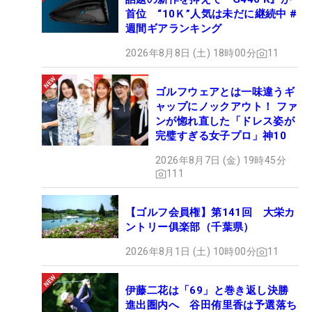
首位 “10Ｋ”人気は未だに継続中 #
週間ギアランキング
2026年8月8日 (土) 18時00分
11
ゴルフウェアとは一味違うギ
ャップにノックアウト！ ファ
ンが惚れ直した「ドレス姿が
完璧すぎる女子プロ」神10
2026年8月7日 (金) 19時45分
111
【ゴルフ会員権】第141回 大栄カ
ントリー俱楽部（千葉県）
2026年8月1日 (土) 10時00分
11
伊藤二花は「69」と巻き返し決勝
進出圏内へ 谷田侑里香は予選落ち