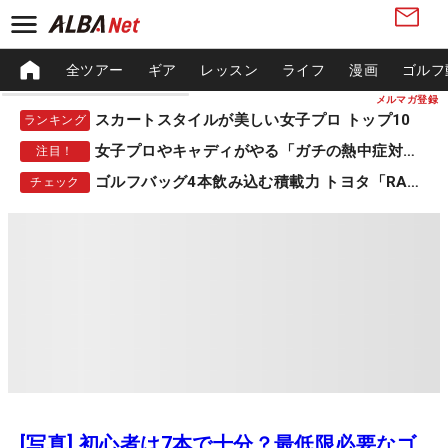
全ツアー
ギア
レッスン
ライフ
漫画
ゴルフ
メルマガ登録
スカートスタイルが美しい女子プロ トップ10
ランキング
女子プロやキャディがやる「ガチの熱中症対策」
注目！
ゴルフバッグ4本飲み込む積載力 トヨタ「RAV4」
チェック
[写真] 初心者は7本で十分？最低限必要なゴ