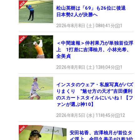
松山英樹は「69」も26位に後退
日本勢2人が決勝へ
2026年8月8日 (土) 08時41分
1
＜中間速報＞仲村果乃が単独首位浮
上 1打差に吉澤柚月、小林光希、
全美貞
2026年8月8日 (土) 13時04分
1
インスタのウェア・私服写真がバズ
りまくり “魅せ方の天才”吉田優利
のスカートスタイルにいいね！【フ
ァンが選ぶ神10】
2026年8月5日 (水) 11時45分
12
安田祐香、吉澤柚月が首位タ
イ浮上 金田久美子が1差3位