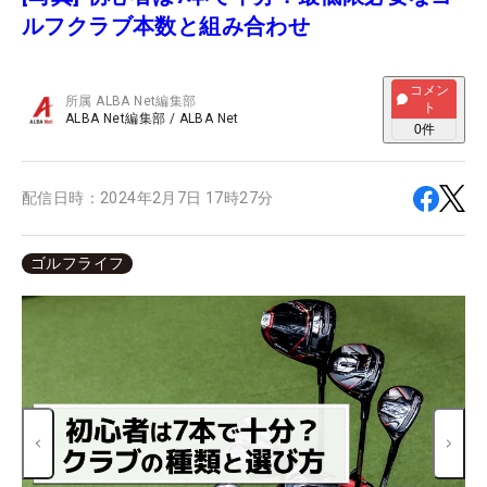
ルフクラブ本数と組み合わせ
コメン
所属
ALBA Net編集部
ト
ALBA Net編集部
/
ALBA Net
0
件
配信日時：
2024年2月7日 17時27分
ゴルフライフ