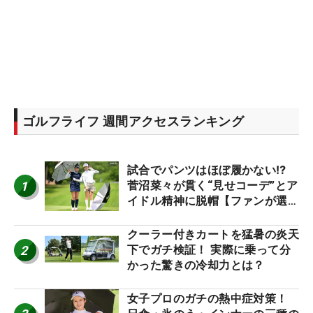
ゴルフライフ 週間アクセスランキング
試合でパンツはほぼ履かない⁉
1
菅沼菜々が貫く“見せコーデ”とア
イドル精神に脱帽【ファンが選ぶ
神10】
クーラー付きカートを猛暑の炎天
2
下でガチ検証！ 実際に乗って分
かった驚きの冷却力とは？
女子プロのガチの熱中症対策！