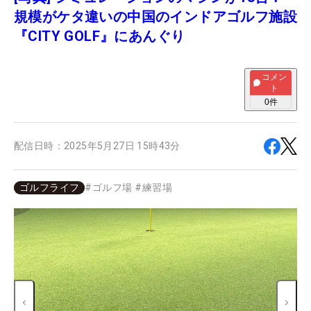
規模がケタ違いの中国のインドアゴルフ施設
『CITY GOLF』にあんぐり
コメン
ト
0
件
配信日時：
2025年5月27日 15時43分
ゴルフライフ
#
ゴルフ場
#
練習場