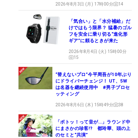
2026年8月3日 (月) 17時00分
14
「気合い」と「水分補給」だ
けではもう限界？ 猛暑のゴル
フを安全に乗り切る“進化形
ギア”に頼るときが来た
2026年8月4日 (火) 15時00分
15
“替えないプロ”今平周吾が10年ぶり
にドライバーチェンジ！ UT、5W
は名器を継続使用中 #男子プロセ
ッティング
2026年8月6日 (木) 15時49分
38
「ボトッ！って音が…」ラウンド中
にまさかの珍客!? 都玲華、頭の上
のセミと“共演”