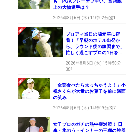
も PGAプレーオフ争い、当落線
上の大物選手は？
2026年8月6日 (木) 14時02分
1
プロアマ当日の脇元華に密
着！「早朝のホテル出発か
ら、ラウンド後の練習まで」
忙しく過ごすプロの1日を公
開
2026年8月6日 (木) 15時50分
1
「全部食べたら太っちゃうよ！」小
祝さくらが大量のお菓子を前に満面
の笑み
2026年8月6日 (木) 14時09分
7
女子プロのガチの熱中症対策！ 日
傘・氷のう・インナーの三種の神器