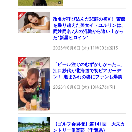
改名が呼び込んだ悲願の初V！ 苦節
を乗り越えた美女イ・ユルリンは、
同姓同名7人の混戦から這い上がっ
た“新星ヒロイン”
2026年8月6日 (木) 11時30分
15
「ビール注ぐのむずかしかった…」
江口紗代が北海道で初ビアガーデ
ン！ 泡まみれの姿にファンも爆笑
2026年8月6日 (木) 13時27分
1
【ゴルフ会員権】第141回 大栄カ
ントリー俱楽部（千葉県）