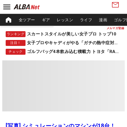
全ツアー
ギア
レッスン
ライフ
漫画
ゴルフ
メルマガ登録
スカートスタイルが美しい女子プロ トップ10
ランキング
女子プロやキャディがやる「ガチの熱中症対策」
注目！
ゴルフバッグ4本飲み込む積載力 トヨタ「RAV4」
チェック
[写真] シミュレーションのマシンが18台！