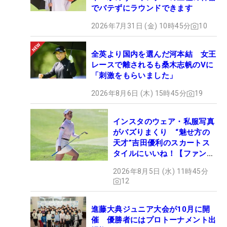
でバテずにラウンドできます
2026年7月31日 (金) 10時45分
10
全英より国内を選んだ河本結 女王
レースで離されるも桑木志帆のVに
「刺激をもらいました」
2026年8月6日 (木) 15時45分
19
インスタのウェア・私服写真
がバズりまくり “魅せ方の
天才”吉田優利のスカートス
タイルにいいね！【ファンが
選ぶ神10】
2026年8月5日 (水) 11時45分
12
進藤大典ジュニア大会が10月に開
催 優勝者にはプロトーナメント出