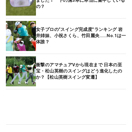
ました！ 下の溝3本に本当に集中している
の？
女子プロの“スイング完成度”ランキング 岩
井姉妹、小祝さくら、竹田麗央……No.1は一
体誰？
衝撃のアマチュアVから現在まで 日本の至
宝・松山英樹のスイングはどう進化したの
か？【松山英樹スイング変遷】