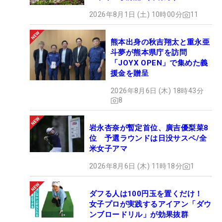
2026年8月1日 (土) 10時00分
11
熊本出身の秋吉翔太と重永亜
斗夢が熊本県庁を訪問
「JOYX OPEN」で集めた義
援金を贈呈
2026年8月6日 (木) 18時43分
8
岩永杏奈が暫定首位、廣吉優梨菜8
位 予選ラウンドは日没サスペ/全
米女子アマ
2026年8月6日 (木) 11時18分
1
ダフる人は100円玉を置くだけ！
女子プロが実践するアイアン「ダウ
ンブロードリル」が効果抜群