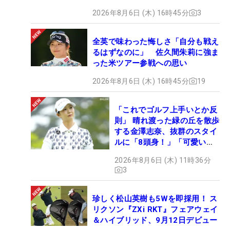
2026年8月6日 (木) 16時45分
3
全英で味わった悔しさ「自分も戦え
るはずなのに」 佐久間朱莉に強ま
った米ツアー参戦への思い
2026年8月6日 (木) 16時45分
19
「これでゴルフ上手いとか反
則」 晴れ渡った緑の丘を散歩
する金澤志奈、抜群のスタイ
ルに「8頭身！」「可愛いに
も程がある」
2026年8月6日 (木) 11時36分
3
珍しく松山英樹も5Wを即採用！ ス
リクソン『ZXi RKT』フェアウェイ
＆ハイブリッド、9月12日デビュー