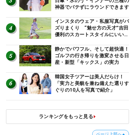
3
日傘・氷のう・インナーの三種の
神器でバテずにラウンドできます
インスタのウェア・私服写真がバ
4
ズりまくり “魅せ方の天才”吉田
優利のスカートスタイルにいい
ね！【ファンが選ぶ神10】
静かでパワフル、そして超快適！
5
ゴルフの行き帰りを激変させる日
産・新型「キックス」の実力
韓国女子ツアーは美人だらけ！
6
「実力と美貌を兼ね備えた選りす
ぐりの10人を写真で紹介」
ランキングをもっと見る
ページ上部へ