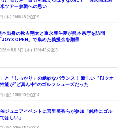
った悔しさ「自分も戦えるはずなのに」 佐久間朱莉
米ツアー参戦への思い
日 (木) 16時45分
19
熊本出身の秋吉翔太と重永亜斗夢が熊本県庁を訪問
「JOYX OPEN」で集めた義援金を贈呈
026年8月6日 (木) 18時43分
8
」と「しっかり」の絶妙なバランス！ 新しい『FJクオ
性能が“ど真ん中”のゴルフシューズだった
日 (金) 10時00分
14
催ジュニアイベントに宮里美香らが参加「純粋にゴル
でほしい」
日 (金) 07時15分
19