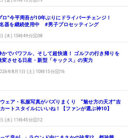
プロ”今平周吾が10年ぶりにドライバーチェンジ！
は名器を継続使用中 #男子プロセッティング
日 (木) 15時49分
38
静かでパワフル、そして超快適！ ゴルフの行き帰りを
激変させる日産・新型「キックス」の実力
026年8月1日 (土) 10時15分
16
ウェア・私服写真がバズりまくり “魅せ方の天才”吉
カートスタイルにいいね！【ファンが選ぶ神10】
日 (水) 11時45分
12
って音が…」ラウンド中にまさかの珍客!? 都玲華、