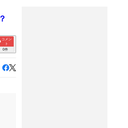
？
コメン
ト
0
件