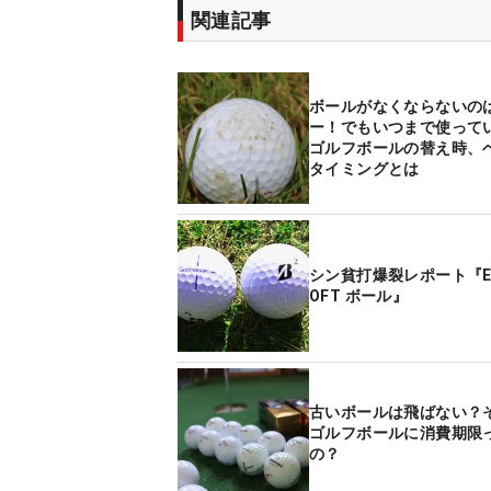
関連記事
ボールがなくならないの
ー！でもいつまで使って
ゴルフボールの替え時、
タイミングとは
シン貧打爆裂レポート『EX
OFT ボール』
古いボールは飛ばない？
ゴルフボールに消費期限
の？