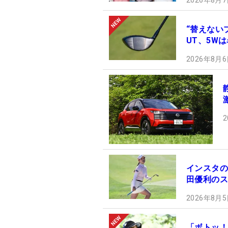
“替えない
UT、5W
2026年8月6
2
インスタの
田優利のス
2026年8月5
「ボトッ！