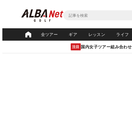
全ツアー
ギア
レッスン
ライフ
国内女子ツアー組み合わせ
注目