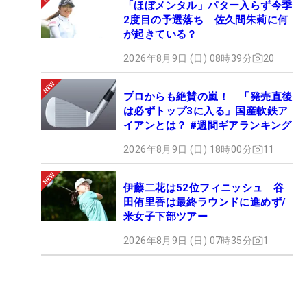
「ほぼメンタル」パター入らず今季
2度目の予選落ち 佐久間朱莉に何
が起きている？
2026年8月9日 (日) 08時39分
20
プロからも絶賛の嵐！ 「発売直後
は必ずトップ3に入る」国産軟鉄ア
イアンとは？ #週間ギアランキング
2026年8月9日 (日) 18時00分
11
伊藤二花は52位フィニッシュ 谷
田侑里香は最終ラウンドに進めず/
米女子下部ツアー
2026年8月9日 (日) 07時35分
1