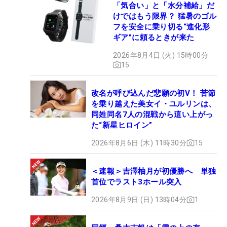
「気合い」と「水分補給」だ
けではもう限界？ 猛暑のゴル
フを安全に乗り切る“進化形
ギア”に頼るときが来た
2026年8月4日 (火) 15時00分
15
改名が呼び込んだ悲願の初V！ 苦節
を乗り越えた美女イ・ユルリンは、
同姓同名7人の混戦から這い上がっ
た“新星ヒロイン”
2026年8月6日 (木) 11時30分
15
＜速報＞吉澤柚月が初優勝へ 単独
首位でラスト3ホール突入
2026年8月9日 (日) 13時04分
1