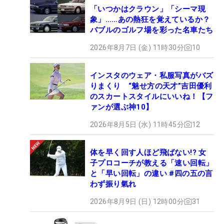
「いつかはクラウン」「シーマ現
象」……あの熱狂を覚えているか？
バブルのゴルフ場を彩った名車たち
2026年8月7日 (金) 11時30分
10
インスタのウェア・私服写真がバズ
りまくり “魅せ方の天才”吉田優利
のスカートスタイルにいいね！【フ
ァンが選ぶ神10】
2026年8月5日 (水) 11時45分
12
体を早く回す人ほど飛ばない!? 女
子プロコーチが教える「速い回転」
と「早い回転」の違い #四の五の言
わず振り氣れ
2026年8月9日 (日) 12時00分
31