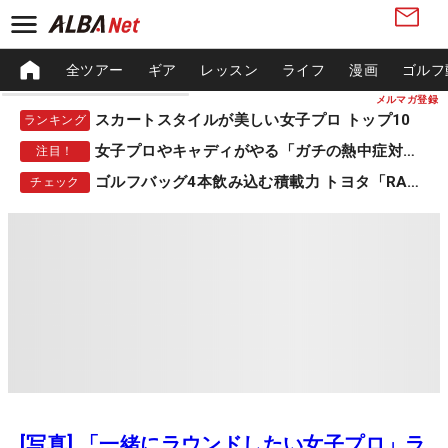
全ツアー
ギア
レッスン
ライフ
漫画
ゴルフ
メルマガ登録
スカートスタイルが美しい女子プロ トップ10
ランキング
女子プロやキャディがやる「ガチの熱中症対策」
注目！
ゴルフバッグ4本飲み込む積載力 トヨタ「RAV4」
チェック
[写真] 「一緒にラウンドしたい女子プロ」ラ