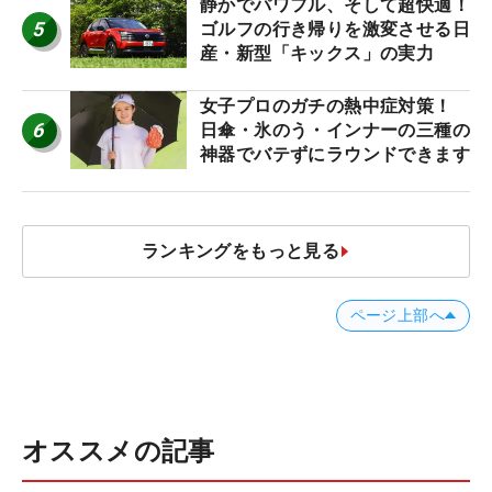
静かでパワフル、そして超快適！
5
ゴルフの行き帰りを激変させる日
産・新型「キックス」の実力
女子プロのガチの熱中症対策！
6
日傘・氷のう・インナーの三種の
神器でバテずにラウンドできます
ランキングをもっと見る
ページ上部へ
オススメの記事