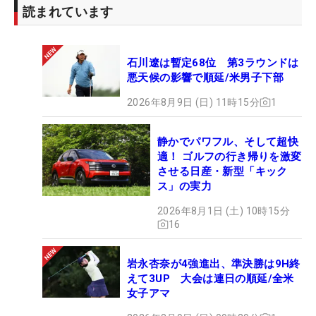
読まれています
石川遼は暫定68位 第3ラウンドは
悪天候の影響で順延/米男子下部
2026年8月9日 (日) 11時15分
1
静かでパワフル、そして超快
適！ ゴルフの行き帰りを激変
させる日産・新型「キック
ス」の実力
2026年8月1日 (土) 10時15分
16
岩永杏奈が4強進出、準決勝は9H終
えて3UP 大会は連日の順延/全米
女子アマ