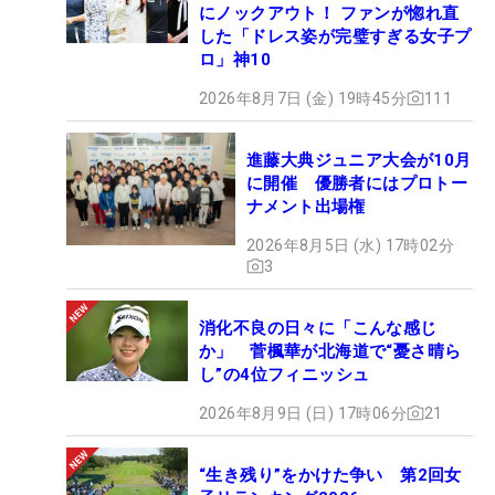
にノックアウト！ ファンが惚れ直
した「ドレス姿が完璧すぎる女子プ
ロ」神10
2026年8月7日 (金) 19時45分
111
進藤大典ジュニア大会が10月
に開催 優勝者にはプロトー
ナメント出場権
2026年8月5日 (水) 17時02分
3
消化不良の日々に「こんな感じ
か」 菅楓華が北海道で“憂さ晴ら
し”の4位フィニッシュ
2026年8月9日 (日) 17時06分
21
“生き残り”をかけた争い 第2回女