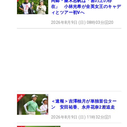
同郷・桑木志帆は「雲の上の存
在」 小林光希が全英女王のキャデ
ィとツアー初Vへ
2026年8月9日 (日) 08時03分
20
＜速報＞吉澤柚月が単独首位ター
ン 安田祐香、永井花奈2差追走
2026年8月9日 (日) 11時32分
1