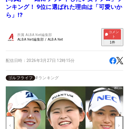
ンキング！ 9位に選ばれた理由は「可愛いか
ら」⁉
コメン
所属
ALBA Net編集部
ト
ALBA Net編集部
/
ALBA Net
1
件
配信日時：
2026年3月27日 12時15分
ゴルフライフ
#
ランキング