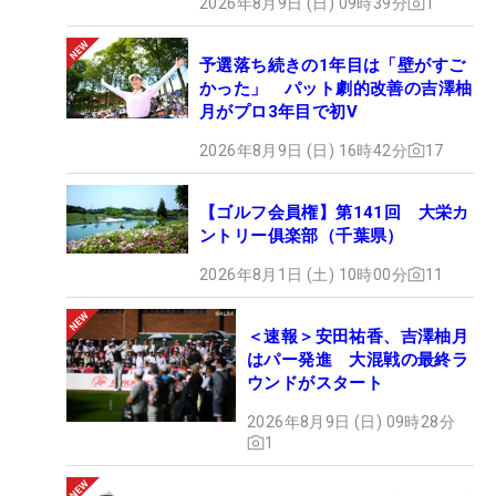
2026年8月9日 (日) 09時39分
1
予選落ち続きの1年目は「壁がすご
かった」 パット劇的改善の吉澤柚
月がプロ3年目で初V
2026年8月9日 (日) 16時42分
17
【ゴルフ会員権】第141回 大栄カ
ントリー俱楽部（千葉県）
2026年8月1日 (土) 10時00分
11
＜速報＞安田祐香、吉澤柚月
はパー発進 大混戦の最終ラ
ウンドがスタート
2026年8月9日 (日) 09時28分
1