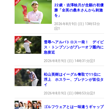
22歳・吉澤柚月が念願の初優
勝「全英の桑木さんから刺激
を」
2026年8月9日 (日) 13時53分
1
雪辱へアルバトロス一発！ デイビ
ス・トンプソンがプレーオフ圏内に
急接近
2026年8月9日 (日) 14時31分
1
松山英樹はイーグル奪取で11位に
浮上 ホスラー、ブレナンが首位タ
イ
2026年8月9日 (日) 08時53分
1
ゴルフウェアとは一味違うギャップ