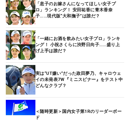
「息子のお嫁さんになってほしい女子プ
ロ」ランキング！ 安田祐香に青木香奈
子……現代版“大和撫子”は誰だ？
「一緒にお酒を飲みたい女子プロ」ランキ
ング！ 小祝さくらに渋野日向子……盛り上
げ上手は誰だ？
実は“UT嫌い”だった政田夢乃、キャロウェ
イの未発表7W『ミニスピナー』をテスト中
どんなクラブ？
＜随時更新＞国内女子第1Rのリーダーボー
ド