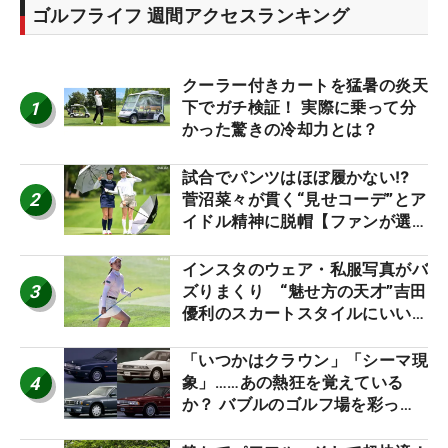
ゴルフライフ 週間アクセスランキング
クーラー付きカートを猛暑の炎天
1
下でガチ検証！ 実際に乗って分
かった驚きの冷却力とは？
試合でパンツはほぼ履かない⁉
2
菅沼菜々が貫く“見せコーデ”とア
イドル精神に脱帽【ファンが選ぶ
神10】
インスタのウェア・私服写真がバ
3
ズりまくり “魅せ方の天才”吉田
優利のスカートスタイルにいい
ね！【ファンが選ぶ神10】
「いつかはクラウン」「シーマ現
4
象」……あの熱狂を覚えている
か？ バブルのゴルフ場を彩った
名車たち