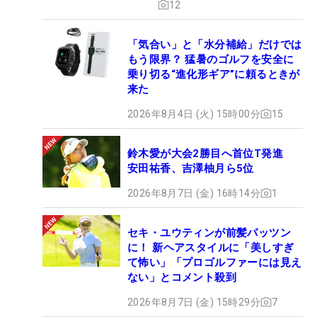
12
「気合い」と「水分補給」だけでは
もう限界？ 猛暑のゴルフを安全に
乗り切る“進化形ギア”に頼るときが
来た
2026年8月4日 (火) 15時00分
15
鈴木愛が大会2勝目へ首位T発進
安田祐香、吉澤柚月ら5位
2026年8月7日 (金) 16時14分
1
セキ・ユウティンが前髪パッツン
に！ 新ヘアスタイルに「美しすぎ
て怖い」「プロゴルファーには見え
ない」とコメント殺到
2026年8月7日 (金) 15時29分
7