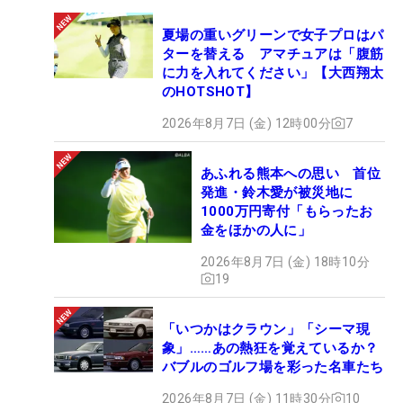
夏場の重いグリーンで女子プロはパ
ターを替える アマチュアは「腹筋
に力を入れてください」【大西翔太
のHOTSHOT】
2026年8月7日 (金) 12時00分
7
あふれる熊本への思い 首位
発進・鈴木愛が被災地に
1000万円寄付「もらったお
金をほかの人に」
2026年8月7日 (金) 18時10分
19
「いつかはクラウン」「シーマ現
象」……あの熱狂を覚えているか？
バブルのゴルフ場を彩った名車たち
2026年8月7日 (金) 11時30分
10