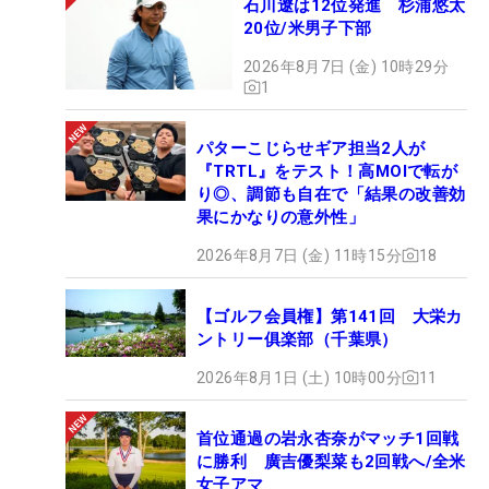
石川遼は12位発進 杉浦悠太
20位/米男子下部
2026年8月7日 (金) 10時29分
1
パターこじらせギア担当2人が
『TRTL』をテスト！高MOIで転が
り◎、調節も自在で「結果の改善効
果にかなりの意外性」
2026年8月7日 (金) 11時15分
18
【ゴルフ会員権】第141回 大栄カ
ントリー俱楽部（千葉県）
2026年8月1日 (土) 10時00分
11
首位通過の岩永杏奈がマッチ1回戦
に勝利 廣吉優梨菜も2回戦へ/全米
女子アマ