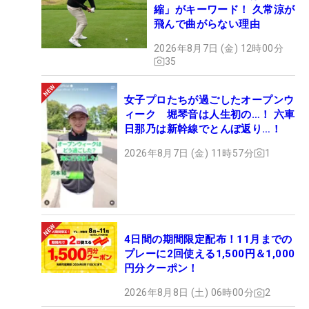
縮」がキーワード！ 久常涼が
飛んで曲がらない理由
2026年8月7日 (金) 12時00分
35
女子プロたちが過ごしたオープンウ
ィーク 堀琴音は人生初の…！ 六車
日那乃は新幹線でとんぼ返り…！
2026年8月7日 (金) 11時57分
1
4日間の期間限定配布！11月までの
プレーに2回使える1,500円＆1,000
円分クーポン！
2026年8月8日 (土) 06時00分
2