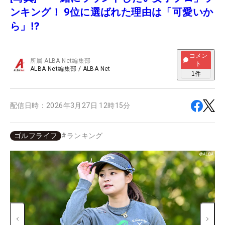
ンキング！ 9位に選ばれた理由は「可愛いか
ら」⁉
コメン
所属
ALBA Net編集部
ト
ALBA Net編集部
/
ALBA Net
1
件
配信日時：
2026年3月27日 12時15分
ゴルフライフ
#
ランキング