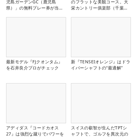
児島ガーデンGC（鹿児島
のフラットな美観コース。大
県）」の無料プレー券が当た
栄カントリー俱楽部（千葉
る！！
県）
最新モデル『FJクオンタム』
新『TENSEIオレンジ』はドラ
を石井良介プロがチェック
イバーシャフトの“最適解”
アディダス『コードカオス
スイスの叡智が生んだTPTシ
27』は強烈な蹴りでパワーを
ャフトで、ゴルフを異次元の