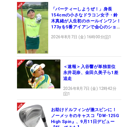
「パーティーしようぜ！」身長
154cmの小さなドラコン女子・鈴
木真緒が人生初のホールインワン！
173yを5番アイアンで会心のショッ
ト
2026年8月7日 (金) 16時00分
1
＜速報＞入谷響が単独首位
永井花奈、金田久美子ら1差
追走
2026年8月7日 (金) 12時42分
1
お助けドルフィンが激スピンに！
ノーメッキのキャスコ『DW-125G
High Spin』、9月11日デビュー