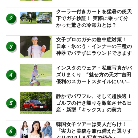
神10】
クーラー付きカートを猛暑の炎天
2
下でガチ検証！ 実際に乗って分
かった驚きの冷却力とは？
女子プロのガチの熱中症対策！
3
日傘・氷のう・インナーの三種の
神器でバテずにラウンドできます
インスタのウェア・私服写真がバ
4
ズりまくり “魅せ方の天才”吉田
優利のスカートスタイルにいい
ね！【ファンが選ぶ神10】
静かでパワフル、そして超快適！
5
ゴルフの行き帰りを激変させる日
産・新型「キックス」の実力
韓国女子ツアーは美人だらけ！
6
「実力と美貌を兼ね備えた選りす
ぐりの10人を写真で紹介」