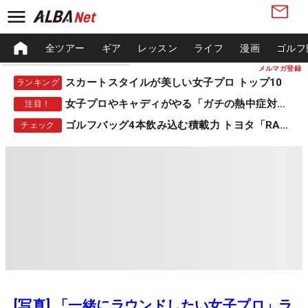
全ツアー
ギア
レッスン
ライフ
漫画
ゴルフ
メルマガ登録
スカートスタイルが美しい女子プロ トップ10
ランキング
女子プロやキャディがやる「ガチの熱中症対策」
注目！
ゴルフバッグ4本飲み込む積載力 トヨタ「RAV4」
チェック
[写真] 「一緒にラウンドしたい女子プロ」ラ