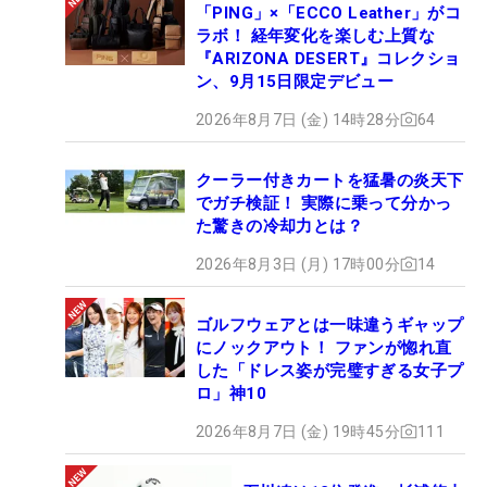
「PING」×「ECCO Leather」がコ
ラボ！ 経年変化を楽しむ上質な
『ARIZONA DESERT』コレクショ
ン、9月15日限定デビュー
2026年8月7日 (金) 14時28分
64
クーラー付きカートを猛暑の炎天下
でガチ検証！ 実際に乗って分かっ
た驚きの冷却力とは？
2026年8月3日 (月) 17時00分
14
ゴルフウェアとは一味違うギャップ
にノックアウト！ ファンが惚れ直
した「ドレス姿が完璧すぎる女子プ
ロ」神10
2026年8月7日 (金) 19時45分
111