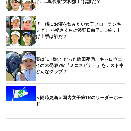
子……現代版“大和撫子”は誰だ？
「一緒にお酒を飲みたい女子プロ」ランキ
ング！ 小祝さくらに渋野日向子……盛り上
げ上手は誰だ？
実は“UT嫌い”だった政田夢乃、キャロウェ
イの未発表7W『ミニスピナー』をテスト中
どんなクラブ？
＜随時更新＞国内女子第1Rのリーダーボー
ド