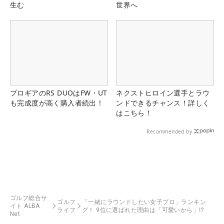
生む
世界へ
プロギアのRS DUOはFW・UT
ネクストヒロイン選手とラウ
も完成度が高く購入者続出！
ンドできるチャンス！詳しく
はこちら！
Recommended by
ゴルフ総合サ
ゴルフ
「一緒にラウンドしたい女子プロ」ランキン
イト ALBA
ライフ
グ！ 9位に選ばれた理由は「可愛いから」⁉
Net