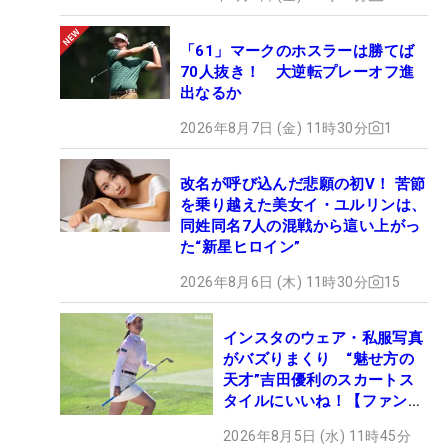
「61」マークのホスラーは勝てば
70人抜き！ 大逆転プレーオフ進
出なるか
2026年8月7日 (金) 11時30分
1
改名が呼び込んだ悲願の初V！ 苦節
を乗り越えた美女イ・ユルリンは、
同姓同名7人の混戦から這い上がっ
た“新星ヒロイン”
2026年8月6日 (木) 11時30分
15
インスタのウェア・私服写真
がバズりまくり “魅せ方の
天才”吉田優利のスカートス
タイルにいいね！【ファンが
選ぶ神10】
2026年8月5日 (水) 11時45分