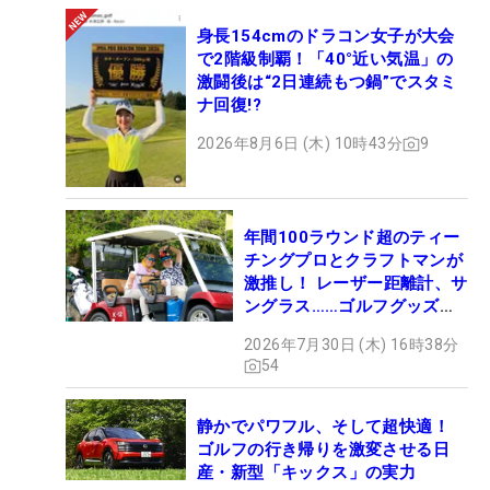
身長154cmのドラコン女子が大会
で2階級制覇！「40°近い気温」の
激闘後は“2日連続もつ鍋”でスタミ
ナ回復!?
2026年8月6日 (木) 10時43分
9
年間100ラウンド超のティー
チングプロとクラフトマンが
激推し！ レーザー距離計、サ
ングラス……ゴルフグッズマ
ニアの“いいモノ”は？
2026年7月30日 (木) 16時38分
54
静かでパワフル、そして超快適！
ゴルフの行き帰りを激変させる日
産・新型「キックス」の実力