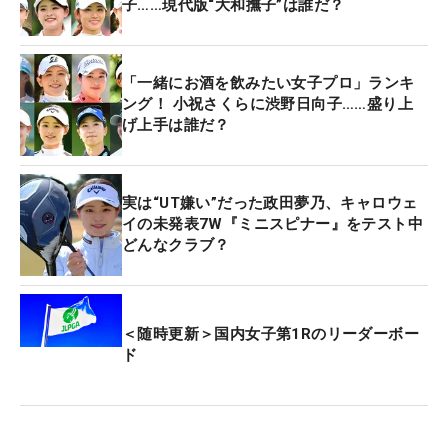
子……現代版“大和撫子”は誰だ？
「一緒にお酒を飲みたい女子プロ」ランキ
ング！ 小祝さくらに渋野日向子……盛り上
げ上手は誰だ？
実は“UT嫌い”だった政田夢乃、キャロウェ
イの未発表7W『ミニスピナー』をテスト中
どんなクラブ？
＜随時更新＞国内女子第1Rのリーダーボー
ド