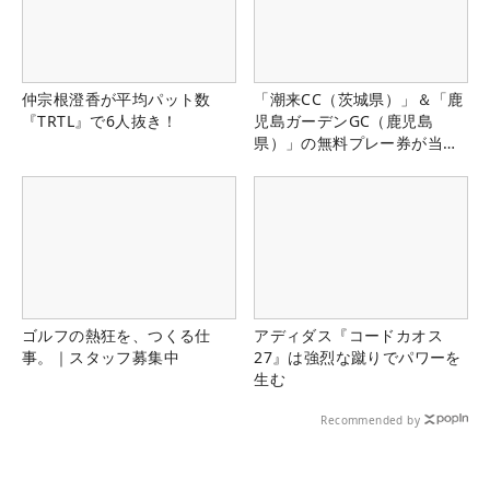
仲宗根澄香が平均パット数
「潮来CC（茨城県）」＆「鹿
『TRTL』で6人抜き！
児島ガーデンGC（鹿児島
県）」の無料プレー券が当た
る！！
ゴルフの熱狂を、つくる仕
アディダス『コードカオス
事。｜スタッフ募集中
27』は強烈な蹴りでパワーを
生む
Recommended by