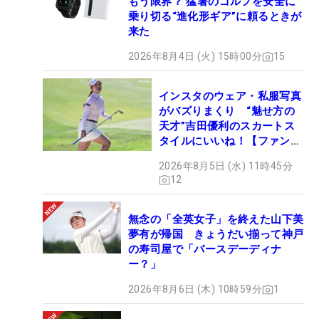
もう限界？ 猛暑のゴルフを安全に
乗り切る“進化形ギア”に頼るときが
来た
2026年8月4日 (火) 15時00分
15
インスタのウェア・私服写真
がバズりまくり “魅せ方の
天才”吉田優利のスカートス
タイルにいいね！【ファンが
選ぶ神10】
2026年8月5日 (水) 11時45分
12
無念の「全英女子」を終えた山下美
夢有が帰国 きょうだい揃って神戸
の寿司屋で「バースデーディナ
ー？」
2026年8月6日 (木) 10時59分
1