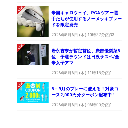
米国キャロウェイ、PGAツアー選
手たちが使用するノーメッキブレー
ドを限定発売
2026年8月6日 (木) 10時37分
33
岩永杏奈が暫定首位、廣吉優梨菜8
位 予選ラウンドは日没サスペ/全
米女子アマ
2026年8月6日 (木) 11時18分
1
8－9月のプレーに使える！対象コ
ース2,000円分クーポン配布中！
2026年8月6日 (木) 06時00分
1