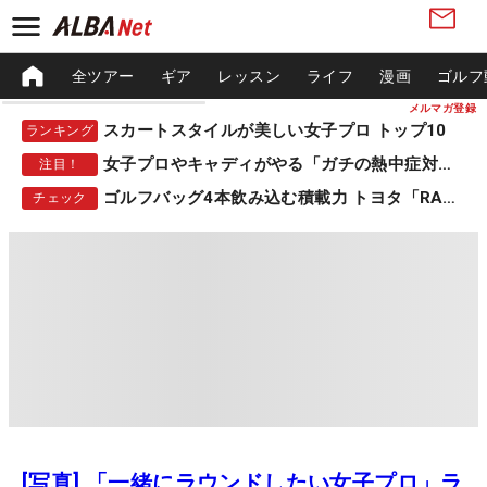
全ツアー
ギア
レッスン
ライフ
漫画
ゴルフ
メルマガ登録
スカートスタイルが美しい女子プロ トップ10
ランキング
女子プロやキャディがやる「ガチの熱中症対策」
注目！
ゴルフバッグ4本飲み込む積載力 トヨタ「RAV4」
チェック
[写真] 「一緒にラウンドしたい女子プロ」ラ