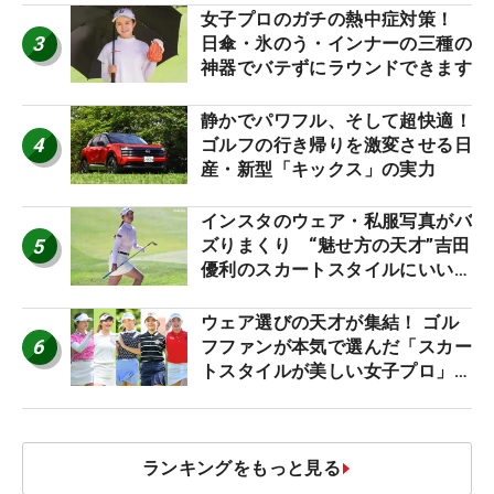
女子プロのガチの熱中症対策！
3
日傘・氷のう・インナーの三種の
神器でバテずにラウンドできます
静かでパワフル、そして超快適！
4
ゴルフの行き帰りを激変させる日
産・新型「キックス」の実力
インスタのウェア・私服写真がバ
5
ズりまくり “魅せ方の天才”吉田
優利のスカートスタイルにいい
ね！【ファンが選ぶ神10】
ウェア選びの天才が集結！ ゴル
6
フファンが本気で選んだ「スカー
トスタイルが美しい女子プロ」神
10
ランキングをもっと見る