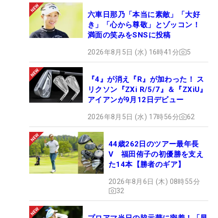
六車日那乃「本当に素敵」「大好
き」「心から尊敬」とゾッコン！
満面の笑みをSNSに投稿
2026年8月5日 (水) 16時41分
5
『4』が消え『R』が加わった！ ス
リクソン『ZXi R/5/7』＆『ZXiU』
アイアンが9月12日デビュー
2026年8月5日 (水) 17時56分
62
44歳262日のツアー最年長
V 福田侑子の初優勝を支え
た14本【勝者のギア】
2026年8月6日 (木) 08時55分
32
プロアマ当日の脇元華に密着！「早