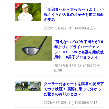
「全部食べたら太っちゃうよ！」小
祝さくらが大量のお菓子を前に満面
の笑み
2026年8月6日 (木) 14時09分
7
“替えないプロ”今平周吾が10
年ぶりにドライバーチェン
ジ！ UT、5Wは名器を継続使
用中 #男子プロセッティン
グ
2026年8月6日 (木) 15時49分
38
クーラー付きカートを猛暑の炎天下
でガチ検証！ 実際に乗って分かっ
た驚きの冷却力とは？
2026年8月3日 (月) 17時00分
14