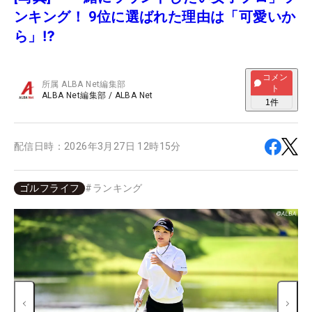
ンキング！ 9位に選ばれた理由は「可愛いか
ら」⁉
コメン
所属
ALBA Net編集部
ト
ALBA Net編集部
/
ALBA Net
1
件
配信日時：
2026年3月27日 12時15分
ゴルフライフ
#
ランキング