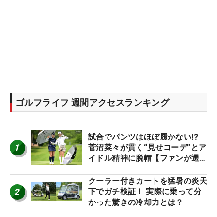
ゴルフライフ 週間アクセスランキング
試合でパンツはほぼ履かない⁉
1
菅沼菜々が貫く“見せコーデ”とア
イドル精神に脱帽【ファンが選ぶ
神10】
クーラー付きカートを猛暑の炎天
2
下でガチ検証！ 実際に乗って分
かった驚きの冷却力とは？