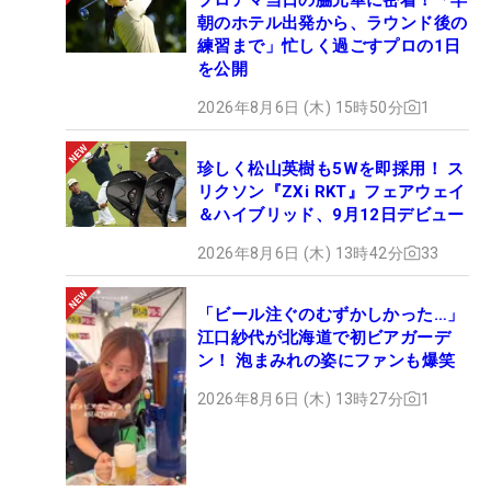
朝のホテル出発から、ラウンド後の
練習まで」忙しく過ごすプロの1日
を公開
2026年8月6日 (木) 15時50分
1
珍しく松山英樹も5Wを即採用！ ス
リクソン『ZXi RKT』フェアウェイ
＆ハイブリッド、9月12日デビュー
2026年8月6日 (木) 13時42分
33
「ビール注ぐのむずかしかった…」
江口紗代が北海道で初ビアガーデ
ン！ 泡まみれの姿にファンも爆笑
2026年8月6日 (木) 13時27分
1