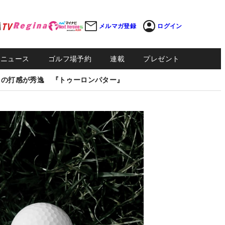
メルマガ登録
ログイン
Sニュース
ゴルフ場予約
連載
プレゼント
しの打感が秀逸 『トゥーロンパター』