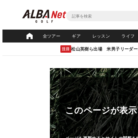
全ツアー
ギア
レッスン
ライフ
松山英樹ら出場 米男子リーダー
注目
このページが表示