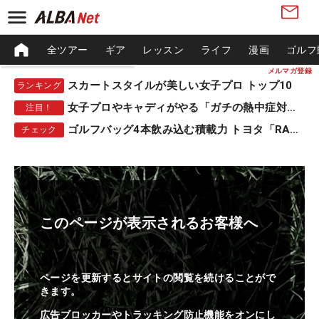
全ツアー
ギア
レッスン
ライフ
漫画
ゴルフ
メルマガ登録
スカートスタイルが美しい女子プロ トップ10
ランキング
女子プロやキャディがやる「ガチの熱中症対策」
注目！
ゴルフバッグ4本飲み込む積載力 トヨタ「RAV4」
チェック
このページが表示されるお客様へ
ページを更新するとサイトの閲覧を続けることがで
きます。
広告ブロッカーやトラッキング防止機能をオンにし