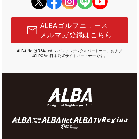
ALBAゴルフニュース
メルマガ登録はこちら
ALBA NetはR&Aのオフィシャルデジタルパートナー、および
USLPGAの日本公式サイトパートナーです。