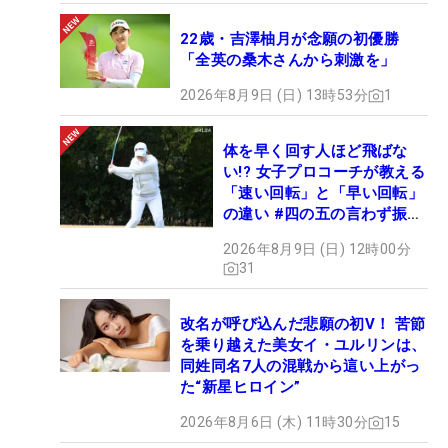
22歳・吉澤柚月が念願の初優勝
「全英の桑木さんから刺激を」
2026年8月9日 (日) 13時53分
1
体を早く回す人ほど飛ばな
い!? 女子プロコーチが教える
「速い回転」と「早い回転」
の違い #四の五の言わず振り
氣れ
2026年8月9日 (日) 12時00分
31
改名が呼び込んだ悲願の初V！ 苦節
を乗り越えた美女イ・ユルリンは、
同姓同名7人の混戦から這い上がっ
た“新星ヒロイン”
2026年8月6日 (木) 11時30分
15