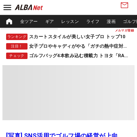
全ツアー
ギア
レッスン
ライフ
漫画
ゴルフ
メルマガ登録
スカートスタイルが美しい女子プロ トップ10
ランキング
女子プロやキャディがやる「ガチの熱中症対策」
注目！
ゴルフバッグ4本飲み込む積載力 トヨタ「RAV4」
チェック
[写真] SNS活用でゴルフ場の経営が上向