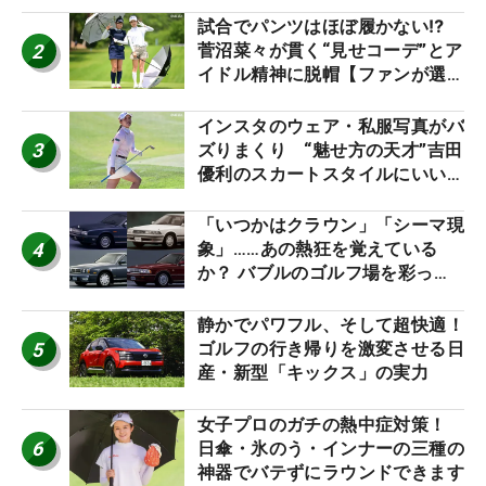
試合でパンツはほぼ履かない⁉
2
菅沼菜々が貫く“見せコーデ”とア
イドル精神に脱帽【ファンが選ぶ
神10】
インスタのウェア・私服写真がバ
3
ズりまくり “魅せ方の天才”吉田
優利のスカートスタイルにいい
ね！【ファンが選ぶ神10】
「いつかはクラウン」「シーマ現
4
象」……あの熱狂を覚えている
か？ バブルのゴルフ場を彩った
名車たち
静かでパワフル、そして超快適！
5
ゴルフの行き帰りを激変させる日
産・新型「キックス」の実力
女子プロのガチの熱中症対策！
6
日傘・氷のう・インナーの三種の
神器でバテずにラウンドできます