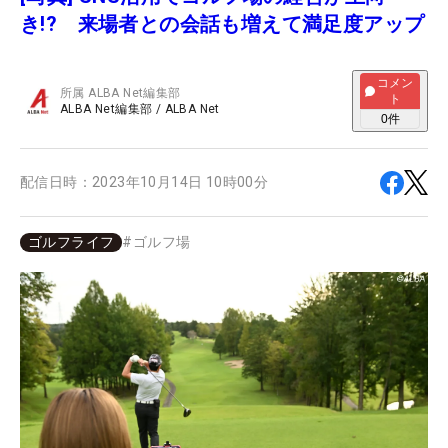
き!? 来場者との会話も増えて満足度アップ
コメン
所属
ALBA Net編集部
ト
ALBA Net編集部
/
ALBA Net
0
件
配信日時：
2023年10月14日 10時00分
ゴルフライフ
#
ゴルフ場