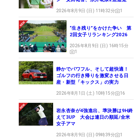
2026年8月9日 (日) 11時32分
1
“生き残り”をかけた争い 第
2回女子リランキング2026
2026年8月9日 (日) 16時15分
1
静かでパワフル、そして超快適！
ゴルフの行き帰りを激変させる日
産・新型「キックス」の実力
2026年8月1日 (土) 10時15分
16
岩永杏奈が4強進出、準決勝は9H終
えて3UP 大会は連日の順延/全米
女子アマ
2026年8月9日 (日) 09時39分
1