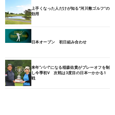
上手くなった人だけが知る“河川敷ゴルフ”の
効用
日本オープン 初日組み合わせ
来年“パパ”になる稲森佑貴がプレーオフを制
し今季初V 次戦は3度目の日本一かかる1
戦