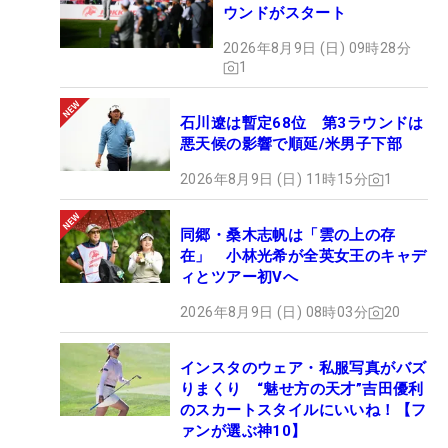
ウンドがスタート
2026年8月9日 (日) 09時28分
1
石川遼は暫定68位 第3ラウンドは
悪天候の影響で順延/米男子下部
2026年8月9日 (日) 11時15分
1
同郷・桑木志帆は「雲の上の存
在」 小林光希が全英女王のキャデ
ィとツアー初Vへ
2026年8月9日 (日) 08時03分
20
インスタのウェア・私服写真がバズ
りまくり “魅せ方の天才”吉田優利
のスカートスタイルにいいね！【フ
ァンが選ぶ神10】