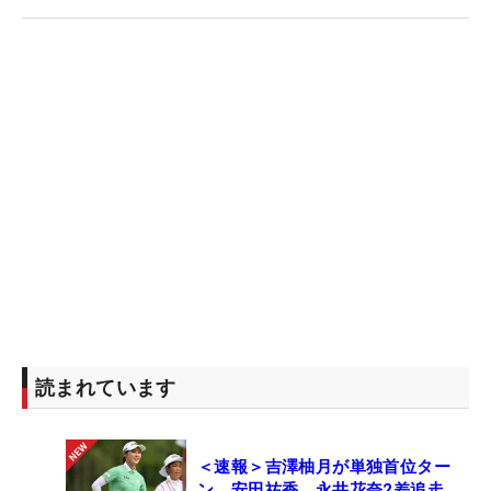
読まれています
＜速報＞吉澤柚月が単独首位ター
ン 安田祐香、永井花奈2差追走