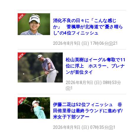
消化不良の日々に「こんな感じ
か」 菅楓華が北海道で“憂さ晴ら
し”の4位フィニッシュ
2026年8月9日 (日) 17時06分
21
松山英樹はイーグル奪取で11
位に浮上 ホスラー、ブレナ
ンが首位タイ
2026年8月9日 (日) 08時53分
1
伊藤二花は52位フィニッシュ 谷
田侑里香は最終ラウンドに進めず/
米女子下部ツアー
2026年8月9日 (日) 07時35分
1