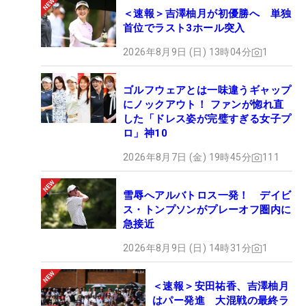
＜速報＞吉澤柚月が初優勝へ 単独
首位でラスト3ホール突入
2026年8月9日 (日) 13時04分
1
ゴルフウェアとは一味違うギャップ
にノックアウト！ ファンが惚れ直
した「ドレス姿が完璧すぎる女子プ
ロ」神10
2026年8月7日 (金) 19時45分
111
雪辱へアルバトロス一発！ デイビ
ス・トンプソンがプレーオフ圏内に
急接近
2026年8月9日 (日) 14時31分
1
＜速報＞安田祐香、吉澤柚月
はパー発進 大混戦の最終ラ