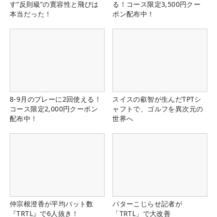
す“反則級”の寛容性と飛びは
る！コース限定3,500円クー
本当だった！
ポン配布中！
8-9月のプレーに2回使える！
スイスの叡智が生んだTPTシ
コース限定2,000円クーポン
ャフトで、ゴルフを異次元の
配布中！
世界へ
仲宗根澄香が平均パット数
パターこじらせ記者が
『TRTL』で6人抜き！
「TRTL」で大改善