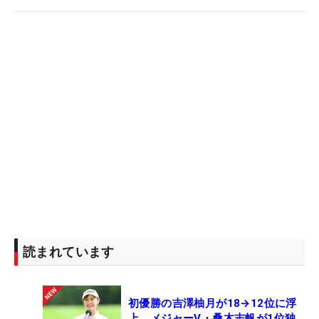
読まれています
初優勝の吉澤柚月が18→12位に浮
上 メジャーV・桑木志帆が1位独