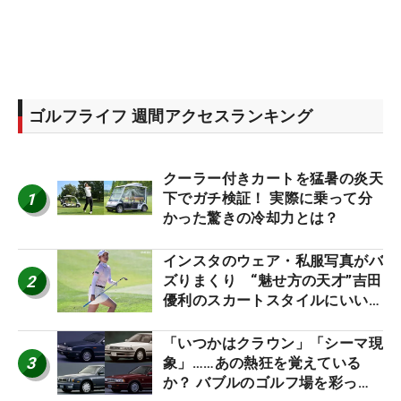
ゴルフライフ 週間アクセスランキング
クーラー付きカートを猛暑の炎天
1
下でガチ検証！ 実際に乗って分
かった驚きの冷却力とは？
インスタのウェア・私服写真がバ
2
ズりまくり “魅せ方の天才”吉田
優利のスカートスタイルにいい
ね！【ファンが選ぶ神10】
「いつかはクラウン」「シーマ現
3
象」……あの熱狂を覚えている
か？ バブルのゴルフ場を彩った