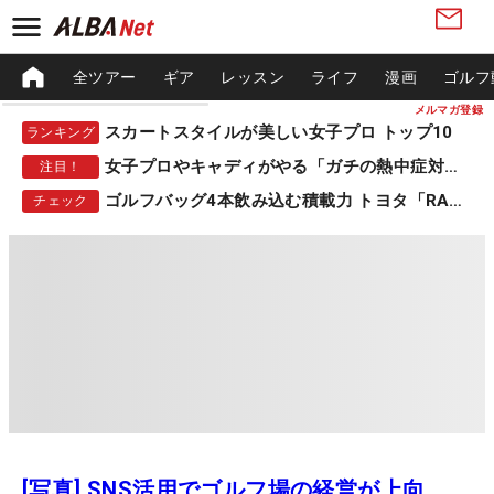
全ツアー
ギア
レッスン
ライフ
漫画
ゴルフ
メルマガ登録
スカートスタイルが美しい女子プロ トップ10
ランキング
女子プロやキャディがやる「ガチの熱中症対策」
注目！
ゴルフバッグ4本飲み込む積載力 トヨタ「RAV4」
チェック
[写真] SNS活用でゴルフ場の経営が上向