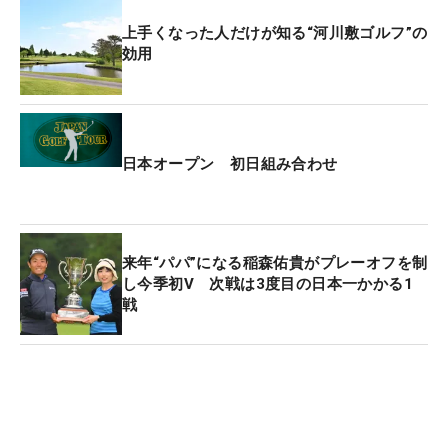
上手くなった人だけが知る“河川敷ゴルフ”の
効用
日本オープン 初日組み合わせ
来年“パパ”になる稲森佑貴がプレーオフを制
し今季初V 次戦は3度目の日本一かかる1
戦