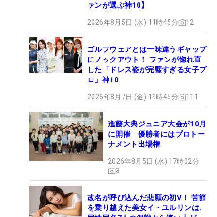
ァンが選ぶ神10】
2026年8月5日 (水) 11時45分
12
ゴルフウェアとは一味違うギャップ
にノックアウト！ ファンが惚れ直
した「ドレス姿が完璧すぎる女子プ
ロ」神10
2026年8月7日 (金) 19時45分
111
進藤大典ジュニア大会が10月
に開催 優勝者にはプロトー
ナメント出場権
2026年8月5日 (水) 17時02分
3
改名が呼び込んだ悲願の初V！ 苦節
を乗り越えた美女イ・ユルリンは、