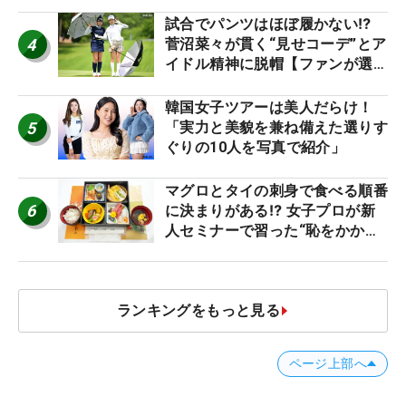
名車たち
試合でパンツはほぼ履かない⁉
4
菅沼菜々が貫く“見せコーデ”とア
イドル精神に脱帽【ファンが選ぶ
神10】
韓国女子ツアーは美人だらけ！
5
「実力と美貌を兼ね備えた選りす
ぐりの10人を写真で紹介」
マグロとタイの刺身で食べる順番
6
に決まりがある⁉ 女子プロが新
人セミナーで習った“恥をかかな
いマナー”とは？【食事編】
ランキングをもっと見る
ページ上部へ