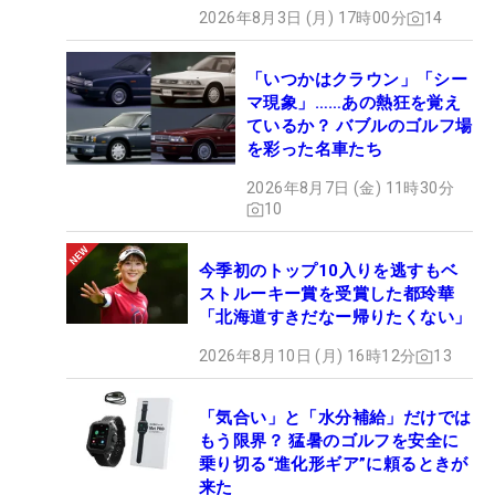
2026年8月3日 (月) 17時00分
14
「いつかはクラウン」「シー
マ現象」……あの熱狂を覚え
ているか？ バブルのゴルフ場
を彩った名車たち
2026年8月7日 (金) 11時30分
10
今季初のトップ10入りを逃すもベ
ストルーキー賞を受賞した都玲華
「北海道すきだなー帰りたくない」
2026年8月10日 (月) 16時12分
13
「気合い」と「水分補給」だけでは
もう限界？ 猛暑のゴルフを安全に
乗り切る“進化形ギア”に頼るときが
来た