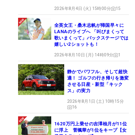
2026年8月4日 (火) 15時00分
15
全英女王・桑木志帆が帰国早々に
LANAのライブへ 「叫びまくって
歌いまくって」バックステージでは
嬉しい2ショットも！
2026年8月10日 (月) 14時09分
1
静かでパワフル、そして超快
適！ ゴルフの行き帰りを激変
させる日産・新型「キック
ス」の実力
2026年8月1日 (土) 10時15分
16
1620万円上乗せの吉澤柚月が11位
に浮上 菅楓華が1位をキープ【女