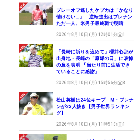
プレーオフ逃したケプカは「かなり
情けない…」 逆転進出はブレナン
ただ一人、米男子最終戦で明暗
2026年8月10日 (月) 12時01分
1
「長崎に祈りを込めて」櫻井心那が
出身地・長崎の「原爆の日」に哀悼
の意を表明 「当たり前に生活でき
ていることに感謝」
2026年8月10日 (月) 15時56分
8
松山英樹は24位キープ M・ブレナ
ンが23人抜き【男子世界ランキン
グ】
2026年8月10日 (月) 11時51分
1