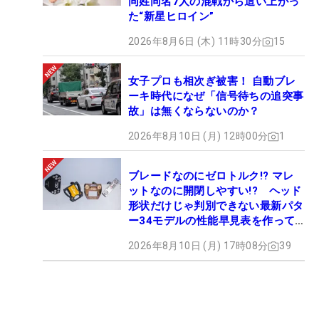
同姓同名7人の混戦から這い上がっ
た“新星ヒロイン”
2026年8月6日 (木) 11時30分
15
女子プロも相次ぎ被害！ 自動ブレ
ーキ時代になぜ「信号待ちの追突事
故」は無くならないのか？
2026年8月10日 (月) 12時00分
1
ブレードなのにゼロトルク!? マレ
ットなのに開閉しやすい!? ヘッド
形状だけじゃ判別できない最新パタ
ー34モデルの性能早見表を作って
みた #ギアカタログ2026
2026年8月10日 (月) 17時08分
39