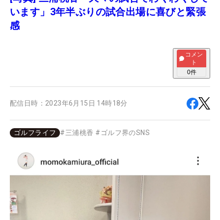
います」3年半ぶりの試合出場に喜びと緊張
感
コメン
ト
0
件
配信日時：
2023年6月15日 14時18分
ゴルフライフ
#
三浦桃香
#
ゴルフ界のSNS