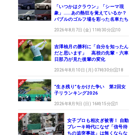
「いつかはクラウン」「シーマ現
象」……あの熱狂を覚えているか？
バブルのゴルフ場を彩った名車たち
2026年8月7日 (金) 11時30分
10
吉澤柚月の勝利に「自分を知ったん
だと思います」 高校の先輩・六車
日那乃が見た後輩の変化
2026年8月10日 (月) 07時30分
18
“生き残り”をかけた争い 第2回女
子リランキング2026
2026年8月9日 (日) 16時15分
1
女子プロも相次ぎ被害！ 自動
ブレーキ時代になぜ「信号待
ちの追突事故」は無くならな