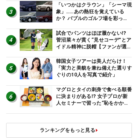
「いつかはクラウン」「シーマ現
3
象」……あの熱狂を覚えている
か？ バブルのゴルフ場を彩った
名車たち
試合でパンツはほぼ履かない⁉
4
菅沼菜々が貫く“見せコーデ”とア
イドル精神に脱帽【ファンが選ぶ
神10】
韓国女子ツアーは美人だらけ！
5
「実力と美貌を兼ね備えた選りす
ぐりの10人を写真で紹介」
マグロとタイの刺身で食べる順番
6
に決まりがある⁉ 女子プロが新
人セミナーで習った“恥をかかな
いマナー”とは？【食事編】
ランキングをもっと見る