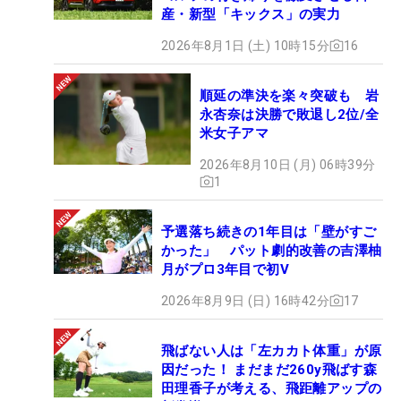
産・新型「キックス」の実力
2026年8月1日 (土) 10時15分
16
順延の準決を楽々突破も 岩
永杏奈は決勝で敗退し2位/全
米女子アマ
2026年8月10日 (月) 06時39分
1
予選落ち続きの1年目は「壁がすご
かった」 パット劇的改善の吉澤柚
月がプロ3年目で初V
2026年8月9日 (日) 16時42分
17
飛ばない人は「左カカト体重」が原
因だった！ まだまだ260y飛ばす森
田理香子が考える、飛距離アップの