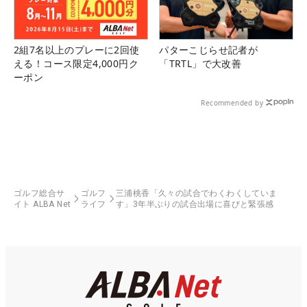
2組7名以上のプレーに2回使
パターこじらせ記者が
える！コース限定4,000円ク
「TRTL」で大改善
ーポン
Recommended by
ゴルフ総合サ
ゴルフ
三浦桃香「久々の試合でわくわくしていま
イト ALBA Net
ライフ
す」3年半ぶりの試合出場に喜びと緊張感