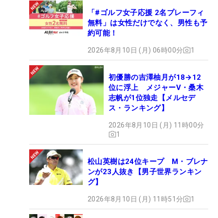
「#ゴルフ女子応援 2名プレーフィ
無料」は女性だけでなく、男性も予
約可能！
2026年8月10日 (月) 06時00分
1
初優勝の吉澤柚月が18→12
位に浮上 メジャーV・桑木
志帆が1位独走【メルセデ
ス・ランキング】
2026年8月10日 (月) 11時00分
1
松山英樹は24位キープ M・ブレナ
ンが23人抜き【男子世界ランキン
グ】
2026年8月10日 (月) 11時51分
1