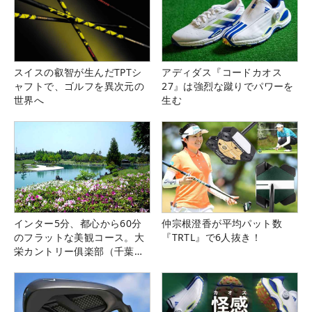
スイスの叡智が生んだTPTシ
アディダス『コードカオス
ャフトで、ゴルフを異次元の
27』は強烈な蹴りでパワーを
世界へ
生む
インター5分、都心から60分
仲宗根澄香が平均パット数
のフラットな美観コース。大
『TRTL』で6人抜き！
栄カントリー俱楽部（千葉
県）