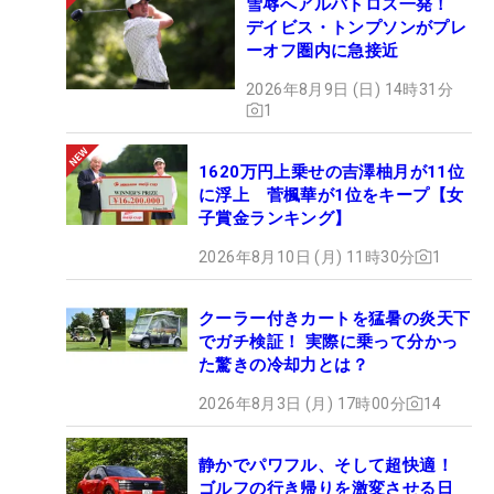
雪辱へアルバトロス一発！
デイビス・トンプソンがプレ
ーオフ圏内に急接近
2026年8月9日 (日) 14時31分
1
1620万円上乗せの吉澤柚月が11位
に浮上 菅楓華が1位をキープ【女
子賞金ランキング】
2026年8月10日 (月) 11時30分
1
クーラー付きカートを猛暑の炎天下
でガチ検証！ 実際に乗って分かっ
た驚きの冷却力とは？
2026年8月3日 (月) 17時00分
14
静かでパワフル、そして超快適！
ゴルフの行き帰りを激変させる日