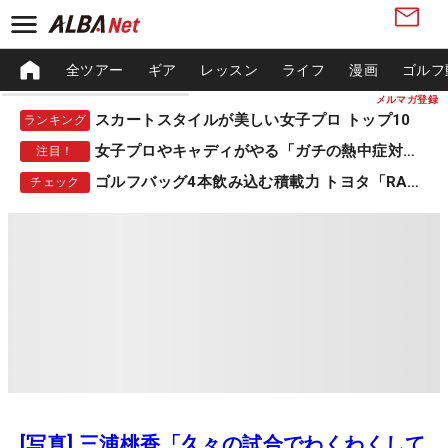
全ツアー
ギア
レッスン
ライフ
漫画
ゴルフ
メルマガ登録
スカートスタイルが美しい女子プロ トップ10
ランキング
女子プロやキャディがやる「ガチの熱中症対策」
注目！
ゴルフバッグ4本飲み込む積載力 トヨタ「RAV4」
チェック
[写真] 三浦桃香「久々の試合でわくわくして