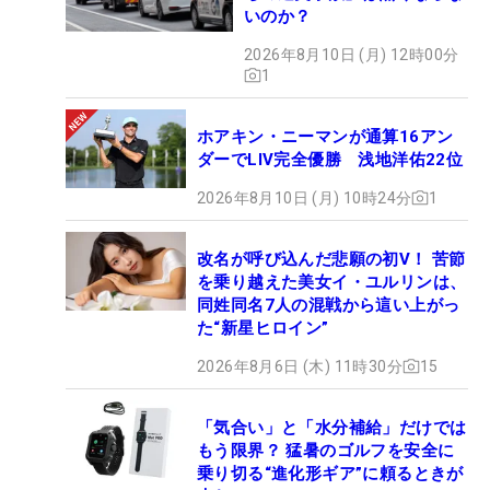
いのか？
2026年8月10日 (月) 12時00分
1
ホアキン・ニーマンが通算16アン
ダーでLIV完全優勝 浅地洋佑22位
2026年8月10日 (月) 10時24分
1
改名が呼び込んだ悲願の初V！ 苦節
を乗り越えた美女イ・ユルリンは、
同姓同名7人の混戦から這い上がっ
た“新星ヒロイン”
2026年8月6日 (木) 11時30分
15
「気合い」と「水分補給」だけでは
もう限界？ 猛暑のゴルフを安全に
乗り切る“進化形ギア”に頼るときが