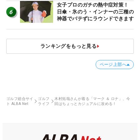
女子プロのガチの熱中症対策！
6
日傘・氷のう・インナーの三種の
神器でバテずにラウンドできます
ランキングをもっと見る
ページ上部へ
ゴルフ総合サイ
ゴルフ
木村拓哉さんが着る「マーク ＆ ロナ」、今
ト ALBA Net
ライフ
回はちょっとカジュアルに攻める！