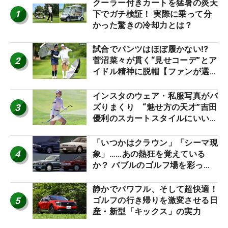
クーラー付きカートを猛暑の炎天
1
下でガチ検証！ 実際に乗って分
かった驚きの冷却力とは？
試合でパンツはほぼ履かない⁉
2
菅沼菜々が貫く“見せコーデ”とア
イドル精神に脱帽【ファンが選ぶ
神10】
インスタのウェア・私服写真がバ
3
ズりまくり “魅せ方の天才”吉田
優利のスカートスタイルにいい
ね！【ファンが選ぶ神10】
「いつかはクラウン」「シーマ現
4
象」……あの熱狂を覚えている
か？ バブルのゴルフ場を彩った
名車たち
静かでパワフル、そして超快適！
5
ゴルフの行き帰りを激変させる日
産・新型「キックス」の実力