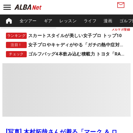
全ツアー
ギア
レッスン
ライフ
漫画
ゴルフ
メルマガ登録
スカートスタイルが美しい女子プロ トップ10
ランキング
女子プロやキャディがやる「ガチの熱中症対策」
注目！
ゴルフバッグ4本飲み込む積載力 トヨタ「RAV4」
チェック
[写真] 木村拓哉さんが着る「マーク ＆ ロ