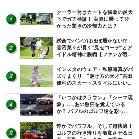
クーラー付きカートを猛暑の炎天
1
下でガチ検証！ 実際に乗って分
かった驚きの冷却力とは？
試合でパンツはほぼ履かない⁉
2
菅沼菜々が貫く“見せコーデ”とア
イドル精神に脱帽【ファンが選ぶ
神10】
インスタのウェア・私服写真がバ
3
ズりまくり “魅せ方の天才”吉田
優利のスカートスタイルにいい
ね！【ファンが選ぶ神10】
「いつかはクラウン」「シーマ現
4
象」……あの熱狂を覚えている
か？ バブルのゴルフ場を彩った
名車たち
静かでパワフル、そして超快適！
5
ゴルフの行き帰りを激変させる日