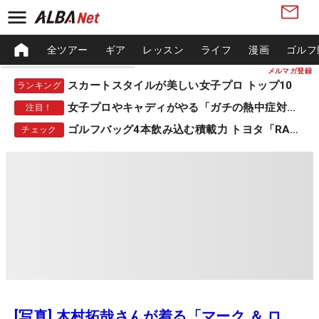
全ツアー
ギア
レッスン
ライフ
漫画
ゴルフ
メルマガ登録
スカートスタイルが美しい女子プロ トップ10
ランキング
女子プロやキャディがやる「ガチの熱中症対策」
注目！
ゴルフバッグ4本飲み込む積載力 トヨタ「RAV4」
チェック
[写真] 木村拓哉さんが着る「マーク ＆ ロ