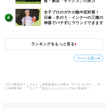
産・新型「キックス」の実力
女子プロのガチの熱中症対策！
6
日傘・氷のう・インナーの三種の
神器でバテずにラウンドできます
ランキングをもっと見る
ページ上部へ
ゴルフ総合サイ
ゴルフ
木村拓哉さんが着る「マーク ＆ ロナ」、今
ト ALBA Net
ライフ
回はちょっとカジュアルに攻める！