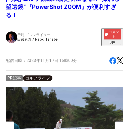
望遠鏡”『PowerShot ZOOM』が便利すぎ
る！
コメン
所属
ゴルフライター
ト
田辺直喜
/
Naoki Tanabe
0
件
配信日時：
2023年11月17日 16時00分
ゴルフライフ
PR記事