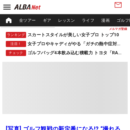
全ツアー
ギア
レッスン
ライフ
漫画
ゴルフ
メルマガ登録
スカートスタイルが美しい女子プロ トップ10
ランキング
女子プロやキャディがやる「ガチの熱中症対策」
注目！
ゴルフバッグ4本飲み込む積載力 トヨタ「RAV4」
チェック
[写真] ゴルフ観戦の新定番になる!? “撮れる