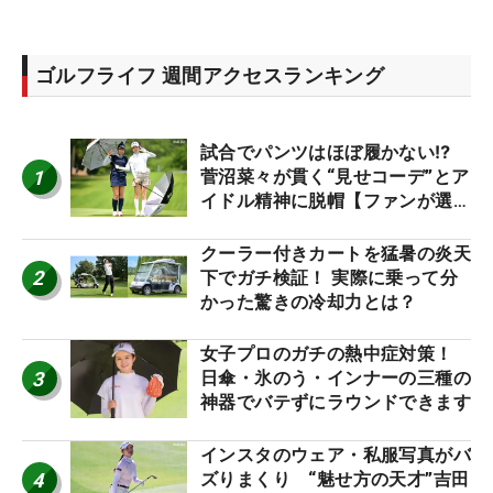
ゴルフライフ 週間アクセスランキング
試合でパンツはほぼ履かない⁉
1
菅沼菜々が貫く“見せコーデ”とア
イドル精神に脱帽【ファンが選ぶ
神10】
クーラー付きカートを猛暑の炎天
2
下でガチ検証！ 実際に乗って分
かった驚きの冷却力とは？
女子プロのガチの熱中症対策！
3
日傘・氷のう・インナーの三種の
神器でバテずにラウンドできます
インスタのウェア・私服写真がバ
4
ズりまくり “魅せ方の天才”吉田