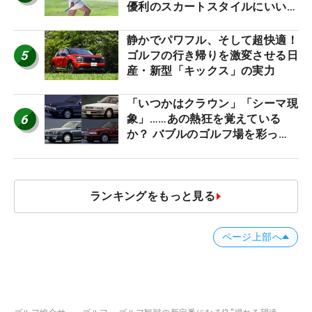
優利のスカートスタイルにいい
ね！【ファンが選ぶ神10】
静かでパワフル、そして超快適！
5
ゴルフの行き帰りを激変させる日
産・新型「キックス」の実力
「いつかはクラウン」「シーマ現
6
象」……あの熱狂を覚えている
か？ バブルのゴルフ場を彩った
名車たち
ランキングをもっと見る
ページ上部へ