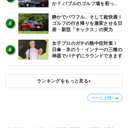
か？ バブルのゴルフ場を彩った
名車たち
静かでパワフル、そして超快適！
5
ゴルフの行き帰りを激変させる日
産・新型「キックス」の実力
女子プロのガチの熱中症対策！
6
日傘・氷のう・インナーの三種の
神器でバテずにラウンドできます
ランキングをもっと見る
ページ上部へ