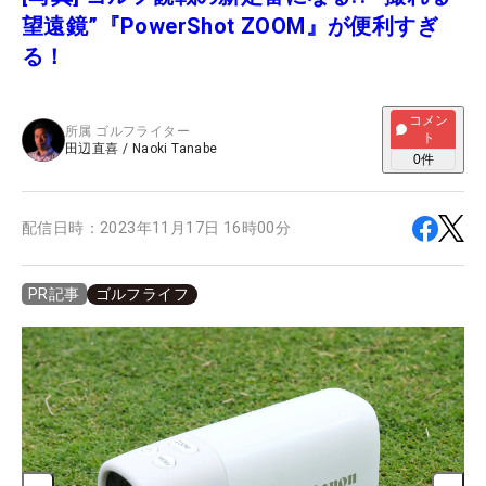
望遠鏡”『PowerShot ZOOM』が便利すぎ
る！
コメン
所属
ゴルフライター
ト
田辺直喜
/
Naoki Tanabe
0
件
配信日時：
2023年11月17日 16時00分
ゴルフライフ
PR記事