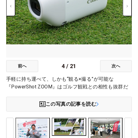
4
/
21
前へ
次へ
手軽に持ち運べて、しかも“観る×撮る”が可能な
『PowerShot ZOOM』はゴルフ観戦との相性も抜群だ
この写真の記事を読む