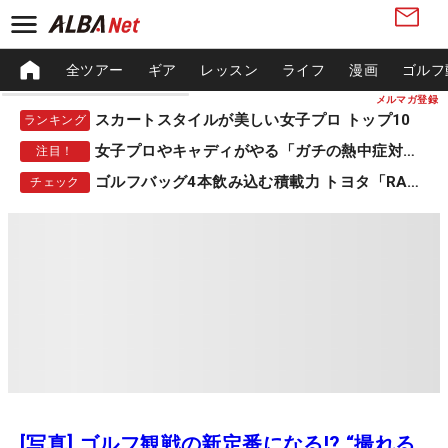
全ツアー
ギア
レッスン
ライフ
漫画
ゴルフ
メルマガ登録
スカートスタイルが美しい女子プロ トップ10
ランキング
女子プロやキャディがやる「ガチの熱中症対策」
注目！
ゴルフバッグ4本飲み込む積載力 トヨタ「RAV4」
チェック
[写真] ゴルフ観戦の新定番になる!? “撮れる