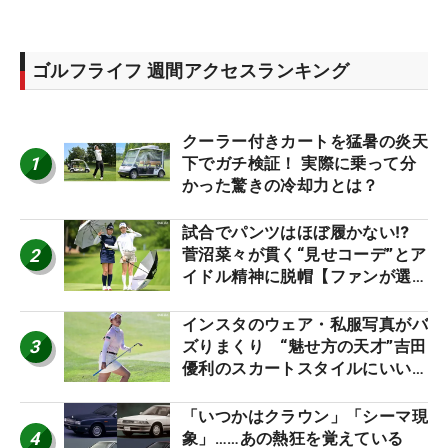
ゴルフライフ 週間アクセスランキング
クーラー付きカートを猛暑の炎天
1
下でガチ検証！ 実際に乗って分
かった驚きの冷却力とは？
試合でパンツはほぼ履かない⁉
2
菅沼菜々が貫く“見せコーデ”とア
イドル精神に脱帽【ファンが選ぶ
神10】
インスタのウェア・私服写真がバ
3
ズりまくり “魅せ方の天才”吉田
優利のスカートスタイルにいい
ね！【ファンが選ぶ神10】
「いつかはクラウン」「シーマ現
4
象」……あの熱狂を覚えている