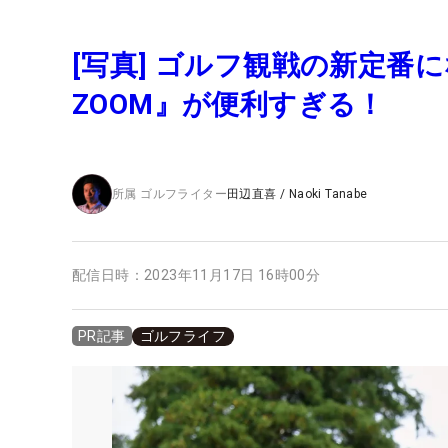
[写真] ゴルフ観戦の新定番になる
ZOOM』が便利すぎる！
所属
ゴルフライター
田辺直喜
/
Naoki Tanabe
配信日時：
2023年11月17日 16時00分
ゴルフライフ
PR記事