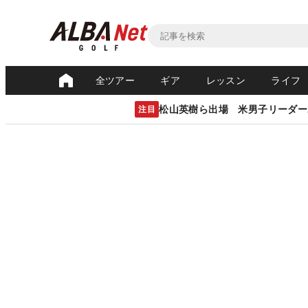
全ツアー
ギア
レッスン
ライフ
松山英樹ら出場 米男子リーダー
注目