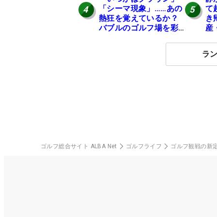
「シーマ現象」……あの
て
4
5
熱狂を覚えているか？
き
バブルのゴルフ場を彩
産
った名車たち
の
ラ
ゴルフ総合サイト ALBA Net
ゴルフライフ
ゴルフ観戦の新定番