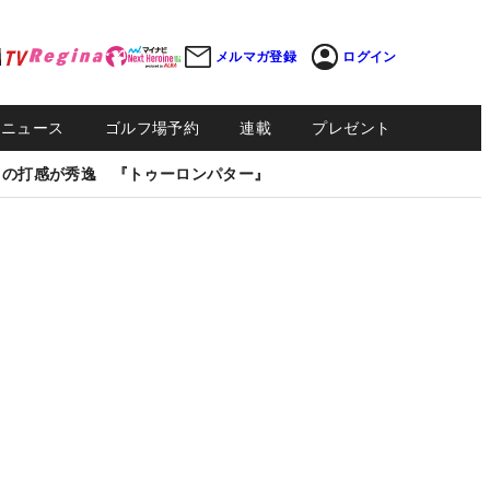
メルマガ登録
ログイン
Sニュース
ゴルフ場予約
連載
プレゼント
しの打感が秀逸 『トゥーロンパター』