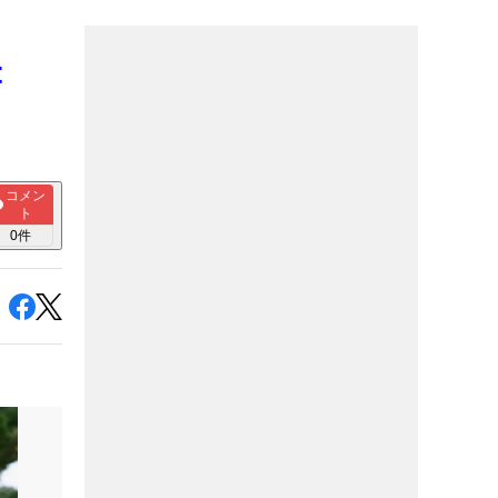
t
コメン
ト
0
件