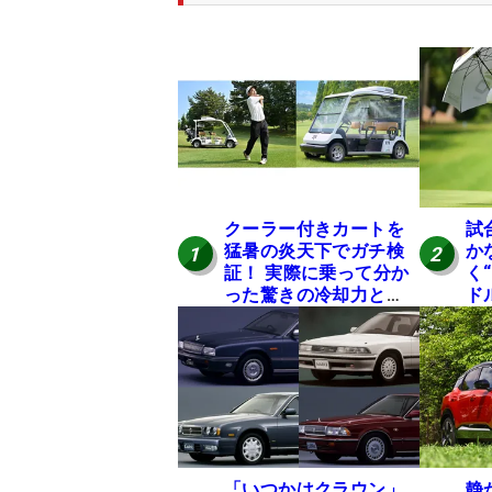
クーラー付きカートを
試
猛暑の炎天下でガチ検
か
1
2
証！ 実際に乗って分か
く
った驚きの冷却力と
ド
は？
ン
「いつかはクラウン」
静