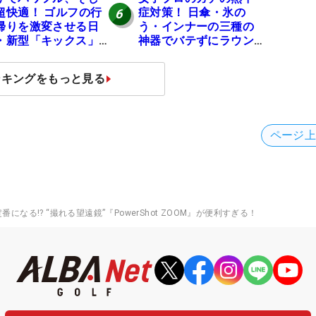
超快適！ ゴルフの行
症対策！ 日傘・氷の
6
帰りを激変させる日
う・インナーの三種の
・新型「キックス」
神器でバテずにラウン
実力
ドできます
ンキングをもっと見る
ページ
になる!? “撮れる望遠鏡”『PowerShot ZOOM』が便利すぎる！