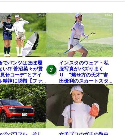
合でパンツはほぼ履
インスタのウェア・私
ない⁉ 菅沼菜々が貫
服写真がバズりまく
3
“見せコーデ”とアイ
り “魅せ方の天才”吉
ル精神に脱帽【ファ
田優利のスカートスタ
が選ぶ神10】
イルにいいね！【ファ
ンが選ぶ神10】
かでパワフル、そし
女子プロのガチの熱中