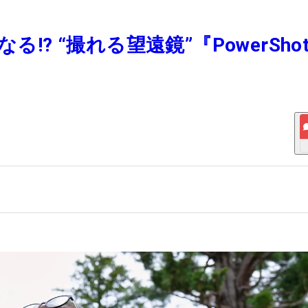
!? “撮れる望遠鏡”『PowerSho