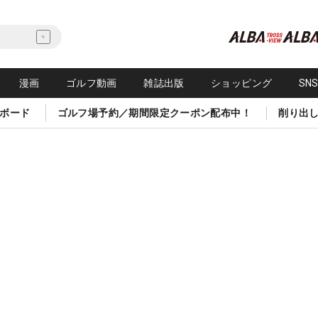
漫画
ゴルフ動画
雑誌出版
ショッピング
SN
ボード
ゴルフ場予約／期間限定クーポン配布中！
削り出