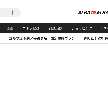
漫画
ゴルフ動画
雑誌出版
ショッピング
SN
ゴルフ場予約／毎週更新！限定優待プラン
削り出しの打