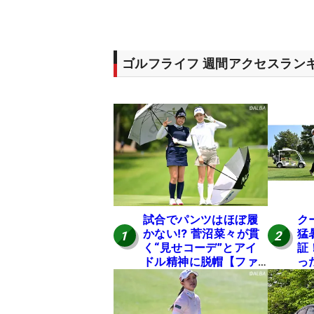
ゴルフライフ 週間アクセスラン
試合でパンツはほぼ履
ク
かない⁉ 菅沼菜々が貫
猛
1
2
く“見せコーデ”とアイ
証
ドル精神に脱帽【ファ
っ
ンが選ぶ神10】
は