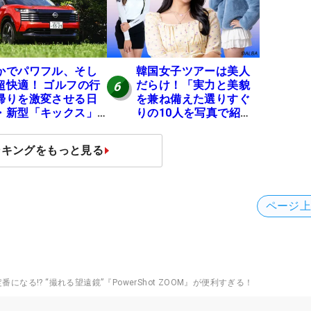
かでパワフル、そし
韓国女子ツアーは美人
超快適！ ゴルフの行
だらけ！「実力と美貌
6
帰りを激変させる日
を兼ね備えた選りすぐ
・新型「キックス」
りの10人を写真で紹
実力
介」
ンキングをもっと見る
ページ
になる!? “撮れる望遠鏡”『PowerShot ZOOM』が便利すぎる！