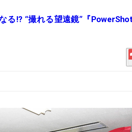
!? “撮れる望遠鏡”『PowerSho