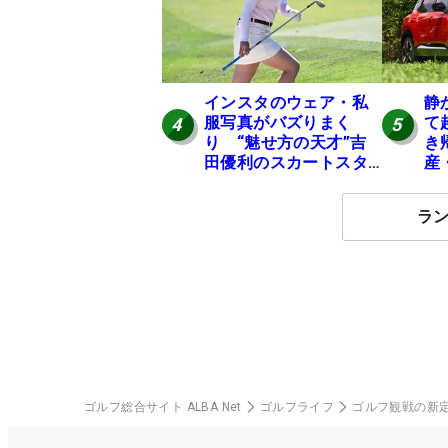
インスタのウェア・私
静
服写真がバズりまく
て
4
5
り “魅せ方の天才”吉
き
田優利のスカートスタ
産
イルにいいね！【ファ
の
ンが選ぶ神10】
ラ
ゴルフ総合サイト ALBA Net
ゴルフライフ
ゴルフ観戦の新定番