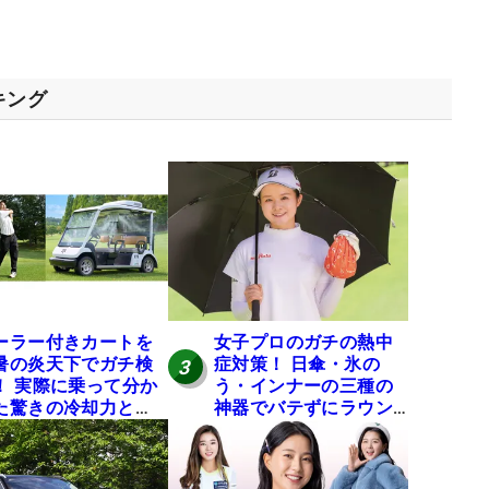
キング
ーラー付きカートを
女子プロのガチの熱中
暑の炎天下でガチ検
症対策！ 日傘・氷の
3
！ 実際に乗って分か
う・インナーの三種の
た驚きの冷却力と
神器でバテずにラウン
？
ドできます