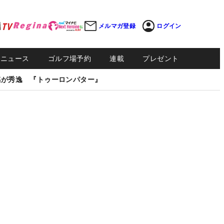
メルマガ登録
ログイン
Sニュース
ゴルフ場予約
連載
プレゼント
感が秀逸 『トゥーロンパター』