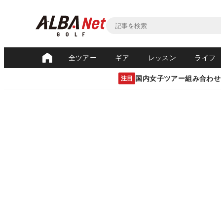
全ツアー
ギア
レッスン
ライフ
国内女子ツアー組み合わせ
注目