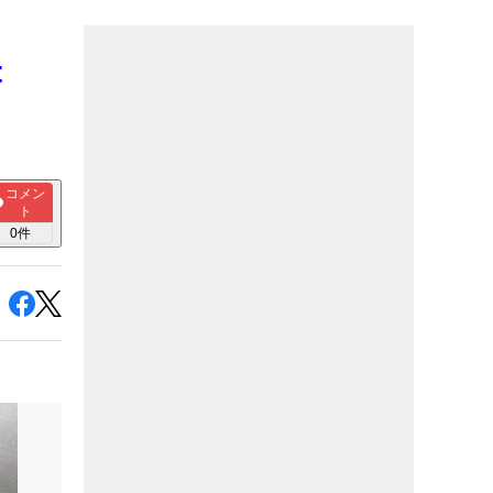
t
コメン
ト
0
件