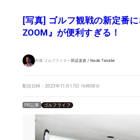
[写真] ゴルフ観戦の新定番になる
ZOOM』が便利すぎる！
所属
ゴルフライター
田辺直喜
/
Naoki Tanabe
配信日時：
2023年11月17日 16時00分
ゴルフライフ
PR記事