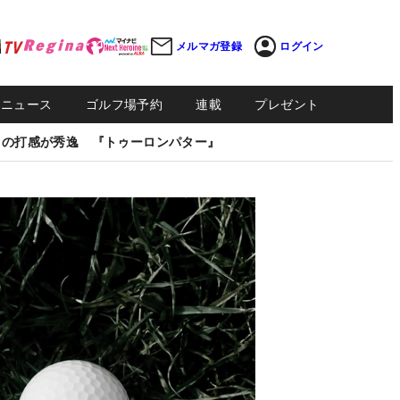
メルマガ登録
ログイン
Sニュース
ゴルフ場予約
連載
プレゼント
しの打感が秀逸 『トゥーロンパター』