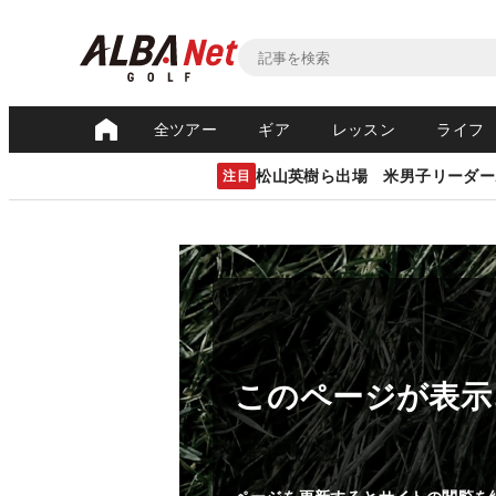
全ツアー
ギア
レッスン
ライフ
松山英樹ら出場 米男子リーダー
注目
このページが表示