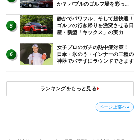
か？ バブルのゴルフ場を彩った
名車たち
静かでパワフル、そして超快適！
5
ゴルフの行き帰りを激変させる日
産・新型「キックス」の実力
女子プロのガチの熱中症対策！
6
日傘・氷のう・インナーの三種の
神器でバテずにラウンドできます
ランキングをもっと見る
ページ上部へ