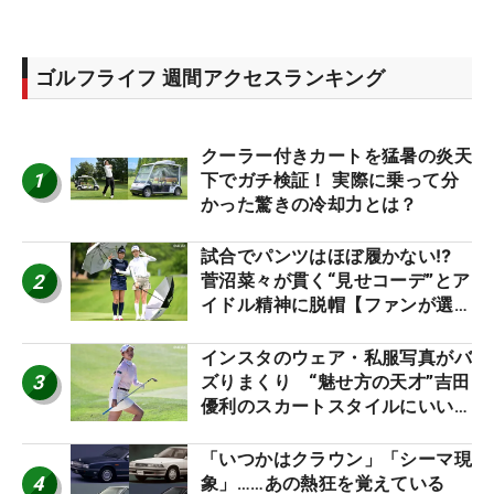
ゴルフライフ 週間アクセスランキング
クーラー付きカートを猛暑の炎天
1
下でガチ検証！ 実際に乗って分
かった驚きの冷却力とは？
試合でパンツはほぼ履かない⁉
2
菅沼菜々が貫く“見せコーデ”とア
イドル精神に脱帽【ファンが選ぶ
神10】
インスタのウェア・私服写真がバ
3
ズりまくり “魅せ方の天才”吉田
優利のスカートスタイルにいい
ね！【ファンが選ぶ神10】
「いつかはクラウン」「シーマ現
4
象」……あの熱狂を覚えている