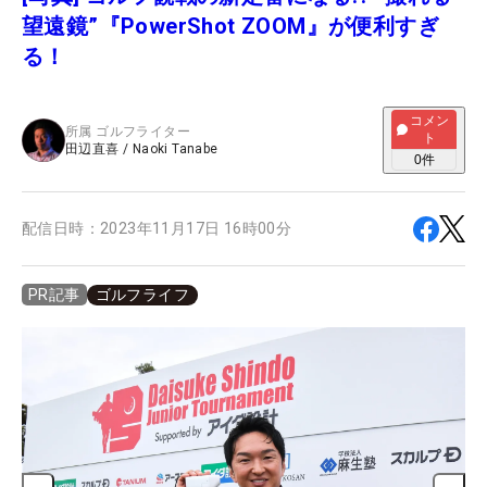
望遠鏡”『PowerShot ZOOM』が便利すぎ
る！
コメン
所属
ゴルフライター
ト
田辺直喜
/
Naoki Tanabe
0
件
配信日時：
2023年11月17日 16時00分
ゴルフライフ
PR記事