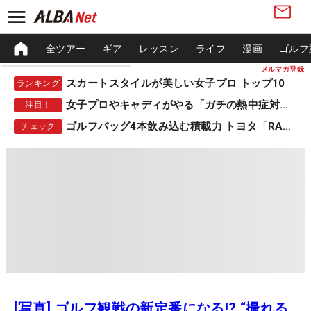
全ツアー
ギア
レッスン
ライフ
漫画
ゴルフ
メルマガ登録
スカートスタイルが美しい女子プロ トップ10
ランキング
女子プロやキャディがやる「ガチの熱中症対策」
注目！
ゴルフバッグ4本飲み込む積載力 トヨタ「RAV4」
チェック
[写真] ゴルフ観戦の新定番になる!? “撮れる