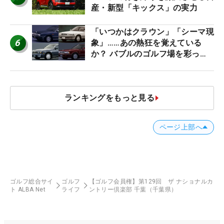
産・新型「キックス」の実力
「いつかはクラウン」「シーマ現
6
象」……あの熱狂を覚えている
か？ バブルのゴルフ場を彩った
名車たち
ランキングをもっと見る
ページ上部へ
ゴルフ総合サイ
ゴルフ
【ゴルフ会員権】第129回 ザ ナショナルカ
ト ALBA Net
ライフ
ントリー倶楽部 千葉（千葉県）