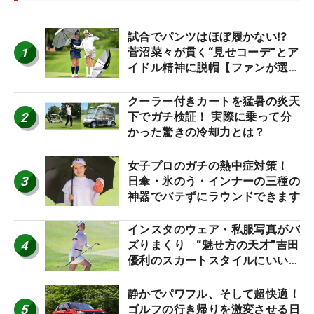
試合でパンツはほぼ履かない⁉
1
菅沼菜々が貫く“見せコーデ”とア
イドル精神に脱帽【ファンが選ぶ
神10】
クーラー付きカートを猛暑の炎天
2
下でガチ検証！ 実際に乗って分
かった驚きの冷却力とは？
女子プロのガチの熱中症対策！
3
日傘・氷のう・インナーの三種の
神器でバテずにラウンドできます
インスタのウェア・私服写真がバ
4
ズりまくり “魅せ方の天才”吉田
優利のスカートスタイルにいい
ね！【ファンが選ぶ神10】
静かでパワフル、そして超快適！
5
ゴルフの行き帰りを激変させる日