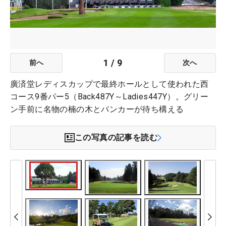
1
/
9
前へ
次へ
廣済堂レディスカップで最終ホールとして使われた西
コース9番パー5（Back487Y～Ladies447Y）。グリー
ン手前に名物の楠の木とバンカーが待ち構える
この写真の記事を読む