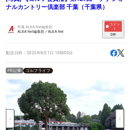
ナルカントリー倶楽部 千葉（千葉県）
コメン
所属
ALBA Net編集部
ト
ALBA Net編集部
/
ALBA Net
0
件
配信日時：
2025年8月1日 10時00分
ゴルフライフ
PR記事