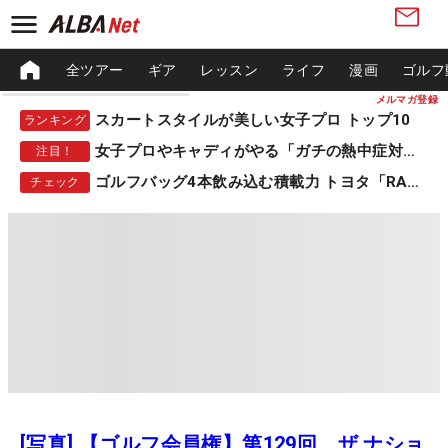
全ツアー
ギア
レッスン
ライフ
漫画
ゴルフ
メルマガ登録
スカートスタイルが美しい女子プロ トップ10
ランキング
女子プロやキャディがやる「ガチの熱中症対策」
注目！
ゴルフバッグ4本飲み込む積載力 トヨタ「RAV4」
チェック
[写真] 【ゴルフ会員権】第129回 ザ ナショ