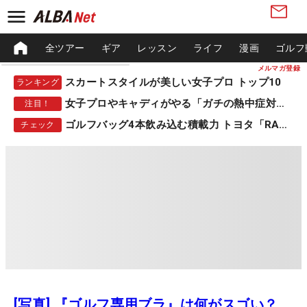
全ツアー
ギア
レッスン
ライフ
漫画
ゴルフ
メルマガ登録
スカートスタイルが美しい女子プロ トップ10
ランキング
女子プロやキャディがやる「ガチの熱中症対策」
注目！
ゴルフバッグ4本飲み込む積載力 トヨタ「RAV4」
チェック
[写真] 『ゴルフ専用ブラ』は何がスゴい？