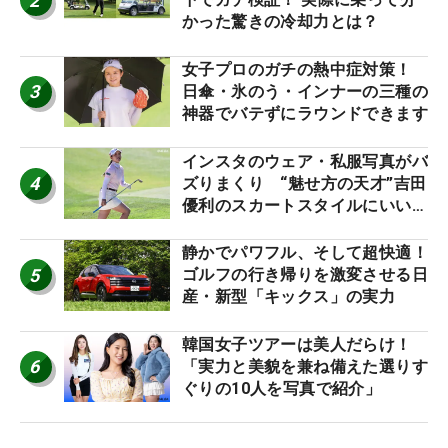
2
かった驚きの冷却力とは？
女子プロのガチの熱中症対策！
3
日傘・氷のう・インナーの三種の
神器でバテずにラウンドできます
インスタのウェア・私服写真がバ
4
ズりまくり “魅せ方の天才”吉田
優利のスカートスタイルにいい
ね！【ファンが選ぶ神10】
静かでパワフル、そして超快適！
5
ゴルフの行き帰りを激変させる日
産・新型「キックス」の実力
韓国女子ツアーは美人だらけ！
6
「実力と美貌を兼ね備えた選りす
ぐりの10人を写真で紹介」