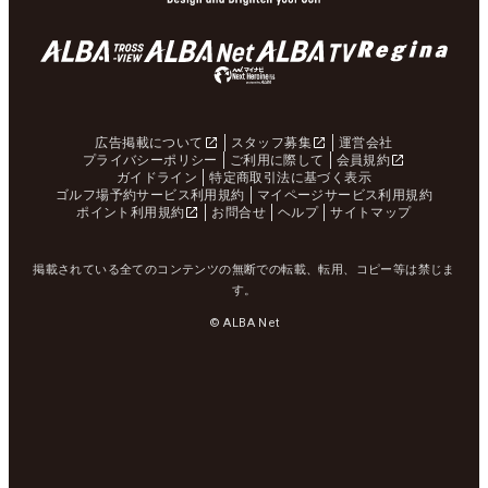
広告掲載について
スタッフ募集
運営会社
プライバシーポリシー
ご利用に際して
会員規約
ガイドライン
特定商取引法に基づく表示
ゴルフ場予約サービス利用規約
マイページサービス利用規約
ポイント利用規約
お問合せ
ヘルプ
サイトマップ
掲載されている全てのコンテンツの無断での転載、転用、コピー等は禁じま
す。
© ALBA Net