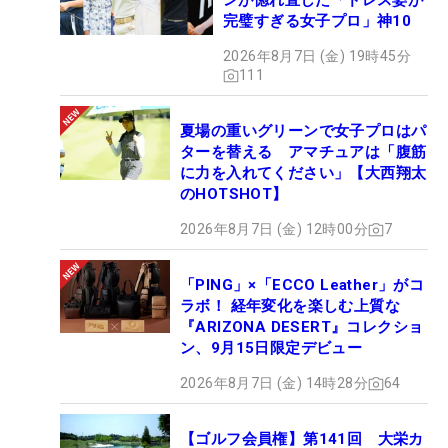
ンが惚れ直した「ドレス姿が
完璧すぎる女子プロ」神10
2026年8月7日 (金) 19時45分
111
夏場の重いグリーンで女子プロはパ
ターを替える アマチュアは「腹筋
に力を入れてください」【大西翔太
のHOTSHOT】
2026年8月7日 (金) 12時00分
7
「PING」×「ECCO Leather」がコ
ラボ！ 経年変化を楽しむ上質な
『ARIZONA DESERT』コレクショ
ン、9月15日限定デビュー
2026年8月7日 (金) 14時28分
64
【ゴルフ会員権】第141回 大栄カ