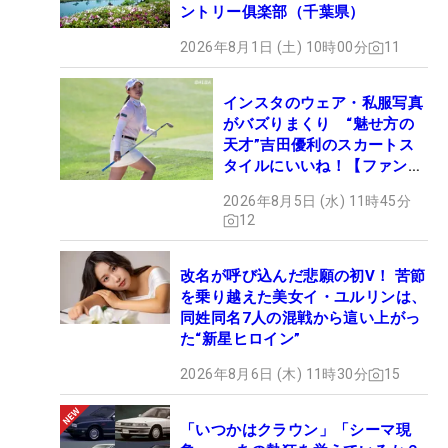
ントリー俱楽部（千葉県）
2026年8月1日 (土) 10時00分
11
インスタのウェア・私服写真
がバズりまくり “魅せ方の
天才”吉田優利のスカートス
タイルにいいね！【ファンが
選ぶ神10】
2026年8月5日 (水) 11時45分
12
改名が呼び込んだ悲願の初V！ 苦節
を乗り越えた美女イ・ユルリンは、
同姓同名7人の混戦から這い上がっ
た“新星ヒロイン”
2026年8月6日 (木) 11時30分
15
「いつかはクラウン」「シーマ現