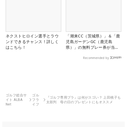
ネクストヒロイン選手とラウ
「潮来CC（茨城県）」＆「鹿
ンドできるチャンス！詳しく
児島ガーデンGC（鹿児島
はこちら！
県）」の無料プレー券が当た
る！！
Recommended by
ゴルフ総合サ
ゴル
『ゴルフ専用ブラ』は何がスゴい？ 上田桃子も
イト ALBA
フラ
太鼓判 母の日のプレゼントにもオススメ
Net
イフ