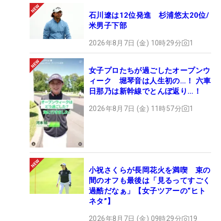
石川遼は12位発進 杉浦悠太20位/
米男子下部
2026年8月7日 (金) 10時29分
1
女子プロたちが過ごしたオープンウ
ィーク 堀琴音は人生初の…！ 六車
日那乃は新幹線でとんぼ返り…！
2026年8月7日 (金) 11時57分
1
小祝さくらが長岡花火を満喫 束の
間のオフも最後は「見るってすごく
過酷だなぁ」【女子ツアーの“ヒト
ネタ”】
2026年8月7日 (金) 09時29分
19