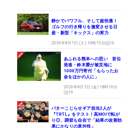
静かでパワフル、そして超快適！
ゴルフの行き帰りを激変させる日
産・新型「キックス」の実力
2026年8月1日 (土) 10時15分
16
あふれる熊本への思い 首位
発進・鈴木愛が被災地に
1000万円寄付「もらったお
金をほかの人に」
2026年8月7日 (金) 18時10分
19
パターこじらせギア担当2人が
『TRTL』をテスト！高MOIで転が
り◎、調節も自在で「結果の改善効
果にかなりの意外性」