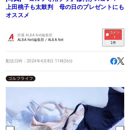
上田桃子も太鼓判 母の日のプレゼントにも
オススメ
コメン
所属
ALBA Net編集部
ト
ALBA Net編集部
/
ALBA Net
1
件
配信日時：
2024年4月8日 11時26分
ゴルフライフ