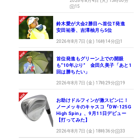
2026年8月4日 (火) 15時00分
15
鈴木愛が大会2勝目へ首位T発進
安田祐香、吉澤柚月ら5位
2026年8月7日 (金) 16時14分
1
首位発進もグリーン上での開眼
も“10年ぶり” 金田久美子「あと1
回は勝ちたい」
2026年8月7日 (金) 17時29分
19
お助けドルフィンが激スピンに！
ノーメッキのキャスコ『DW-125G
High Spin』、9月11日デビュー
【打ってみた】
2026年8月7日 (金) 18時36分
33