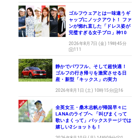
ゴルフウェアとは一味違うギ
ャップにノックアウト！ ファ
ンが惚れ直した「ドレス姿が
完璧すぎる女子プロ」神10
2026年8月7日 (金) 19時45分
111
静かでパワフル、そして超快適！
ゴルフの行き帰りを激変させる日
産・新型「キックス」の実力
2026年8月1日 (土) 10時15分
16
全英女王・桑木志帆が帰国早々に
LANAのライブへ 「叫びまくって
歌いまくって」バックステージでは
嬉しい2ショットも！
2026年8月10日 (月) 14時09分
1