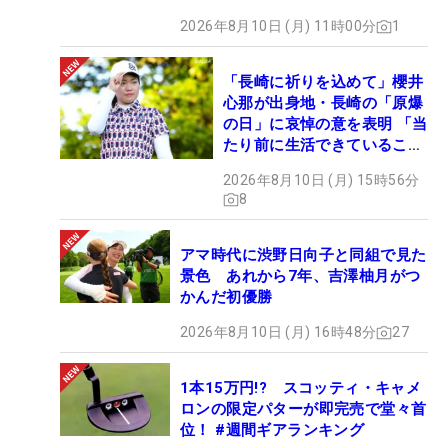
2026年8月10日 (月) 11時00分
1
「長崎に祈りを込めて」櫻井
心那が出身地・長崎の「原爆
の日」に哀悼の意を表明 「当
たり前に生活できていること
に感謝」
2026年8月10日 (月) 15時56分
8
アマ時代に渋野日向子と同組で見た
景色 あれから7年、吉澤柚月がつ
かんだ初優勝
2026年8月10日 (月) 16時48分
27
1本15万円!? スコッティ・キャメ
ロンの限定パターが即完売で堂々首
位！ #週間ギアランキング