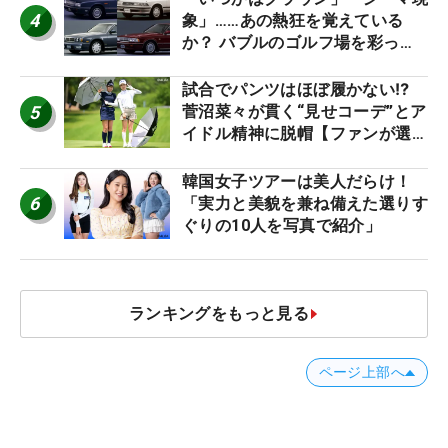
4
象」……あの熱狂を覚えている
か？ バブルのゴルフ場を彩った
名車たち
試合でパンツはほぼ履かない⁉
5
菅沼菜々が貫く“見せコーデ”とア
イドル精神に脱帽【ファンが選ぶ
神10】
韓国女子ツアーは美人だらけ！
6
「実力と美貌を兼ね備えた選りす
ぐりの10人を写真で紹介」
ランキングをもっと見る
ページ上部へ