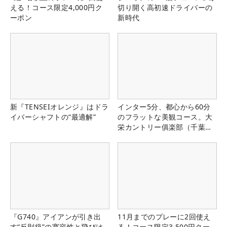
える！コース限定4,000円ク
切り開く高初速ドライバーの
ーポン
新時代
新『TENSEIオレンジ』はドラ
インター5分、都心から60分
イバーシャフトの“最適解”
のフラットな美観コース。大
栄カントリー俱楽部（千葉
県）
『G740』アイアンが引き出
11月までのプレーに2回使え
す“反則級”の寛容性と飛びは
る！コース限定3,500円クー