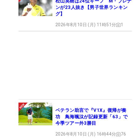
松山英樹は24位キープ M・ブレナ
ンが23人抜き【男子世界ランキン
グ】
2026年8月10日 (月) 11時51分
1
ベテラン助言で『V1X』復帰が奏
功 鳥海颯汰が記録更新「63」で
今季ツアー外3勝目
2026年8月10日 (月) 16時44分
76