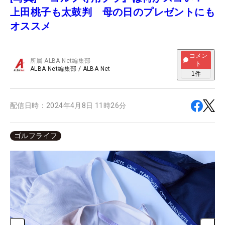
上田桃子も太鼓判 母の日のプレゼントにも
オススメ
コメン
所属
ALBA Net編集部
ト
ALBA Net編集部
/
ALBA Net
1
件
配信日時：
2024年4月8日 11時26分
ゴルフライフ