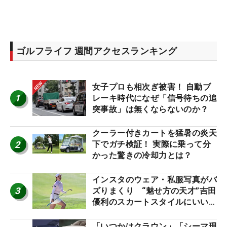
ゴルフライフ 週間アクセスランキング
女子プロも相次ぎ被害！ 自動ブ
1
レーキ時代になぜ「信号待ちの追
突事故」は無くならないのか？
クーラー付きカートを猛暑の炎天
2
下でガチ検証！ 実際に乗って分
かった驚きの冷却力とは？
インスタのウェア・私服写真がバ
3
ズりまくり “魅せ方の天才”吉田
優利のスカートスタイルにいい
ね！【ファンが選ぶ神10】
「いつかはクラウン」「シーマ現