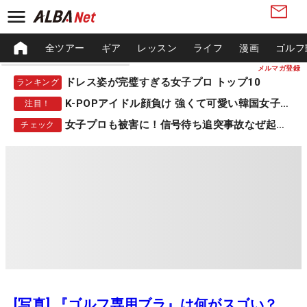
全ツアー
ギア
レッスン
ライフ
漫画
ゴルフ
メルマガ登録
ドレス姿が完璧すぎる女子プロ トップ10
ランキング
K-POPアイドル顔負け 強くて可愛い韓国女子プロ
注目！
女子プロも被害に！信号待ち追突事故なぜ起きる？
チェック
[写真] 『ゴルフ専用ブラ』は何がスゴい？