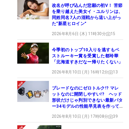
改名が呼び込んだ悲願の初V！ 苦節
を乗り越えた美女イ・ユルリンは、
同姓同名7人の混戦から這い上がっ
た“新星ヒロイン”
2026年8月6日 (木) 11時30分
15
今季初のトップ10入りを逃すもベ
ストルーキー賞を受賞した都玲華
「北海道すきだなー帰りたくない」
2026年8月10日 (月) 16時12分
13
ブレードなのにゼロトルク!? マレ
ットなのに開閉しやすい!? ヘッド
形状だけじゃ判別できない最新パタ
ー34モデルの性能早見表を作って
みた #ギアカタログ2026
2026年8月10日 (月) 17時08分
39