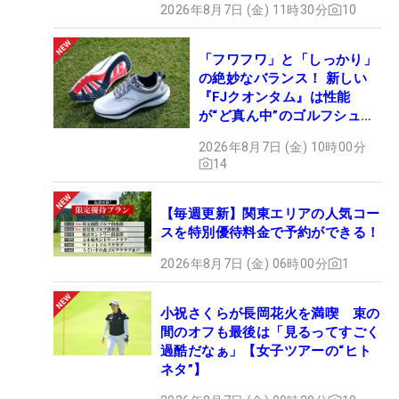
2026年8月7日 (金) 11時30分
10
「フワフワ」と「しっかり」
の絶妙なバランス！ 新しい
『FJクオンタム』は性能
が“ど真ん中”のゴルフシュー
ズだった
2026年8月7日 (金) 10時00分
14
【毎週更新】関東エリアの人気コー
スを特別優待料金で予約ができる！
2026年8月7日 (金) 06時00分
1
小祝さくらが長岡花火を満喫 束の
間のオフも最後は「見るってすごく
過酷だなぁ」【女子ツアーの“ヒト
ネタ”】