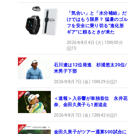
「気合い」と「水分補給」だ
けではもう限界？ 猛暑のゴル
フを安全に乗り切る“進化形
ギア”に頼るときが来た
2026年8月4日 (火) 15時00分
15
石川遼は12位発進 杉浦悠太20位/
米男子下部
2026年8月7日 (金) 10時29分
1
＜速報＞入谷響が単独首位 永井花
奈、金田久美子ら1差追走
2026年8月7日 (金) 12時42分
1
金田久美子がツアー通算500試合に