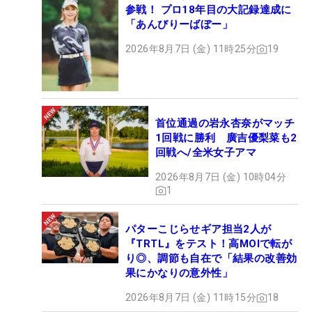
参戦！ プロ18年目の大記録達成に
「あんびりーばぼー」
2026年8月7日 (金) 11時25分
19
首位通過の岩永杏奈がマッチ
1回戦に勝利 廣吉優梨菜も2
回戦へ/全米女子アマ
2026年8月7日 (金) 10時04分
1
パターこじらせギア担当2人が
『TRTL』をテスト！高MOIで転が
り◎、調節も自在で「結果の改善効
果にかなりの意外性」
2026年8月7日 (金) 11時15分
18