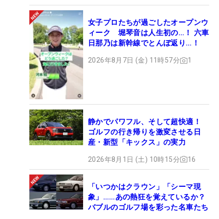
女子プロたちが過ごしたオープンウ
ィーク 堀琴音は人生初の…！ 六車
日那乃は新幹線でとんぼ返り…！
2026年8月7日 (金) 11時57分
1
静かでパワフル、そして超快適！
ゴルフの行き帰りを激変させる日
産・新型「キックス」の実力
2026年8月1日 (土) 10時15分
16
「いつかはクラウン」「シーマ現
象」……あの熱狂を覚えているか？
バブルのゴルフ場を彩った名車たち