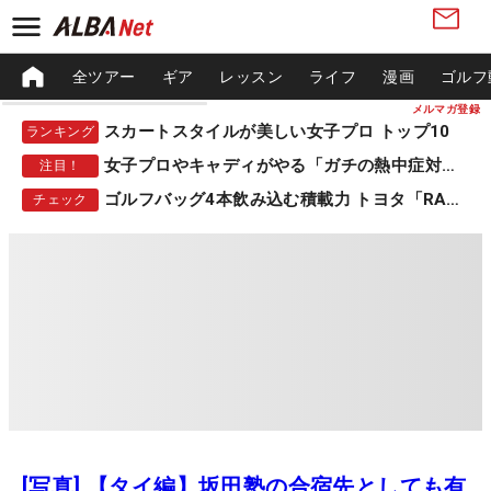
全ツアー
ギア
レッスン
ライフ
漫画
ゴルフ
メルマガ登録
スカートスタイルが美しい女子プロ トップ10
ランキング
女子プロやキャディがやる「ガチの熱中症対策」
注目！
ゴルフバッグ4本飲み込む積載力 トヨタ「RAV4」
チェック
[写真] 【タイ編】坂田塾の合宿先としても有