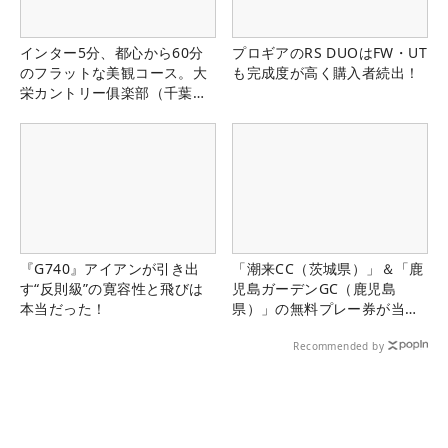
インター5分、都心から60分
プロギアのRS DUOはFW・UT
のフラットな美観コース。大
も完成度が高く購入者続出！
栄カントリー俱楽部（千葉
県）
『G740』アイアンが引き出
「潮来CC（茨城県）」＆「鹿
す“反則級”の寛容性と飛びは
児島ガーデンGC（鹿児島
本当だった！
県）」の無料プレー券が当た
る！！
Recommended by