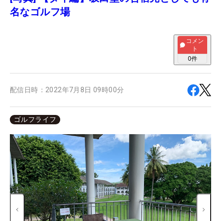
名なゴルフ場
コメン
ト
0
件
配信日時：
2022年7月8日 09時00分
ゴルフライフ