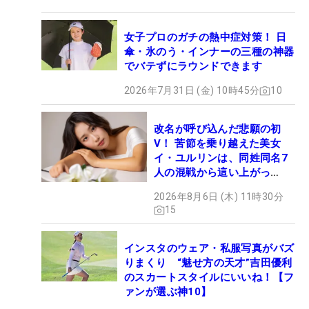
女子プロのガチの熱中症対策！ 日
傘・氷のう・インナーの三種の神器
でバテずにラウンドできます
2026年7月31日 (金) 10時45分
10
改名が呼び込んだ悲願の初
V！ 苦節を乗り越えた美女
イ・ユルリンは、同姓同名7
人の混戦から這い上がっ
た“新星ヒロイン”
2026年8月6日 (木) 11時30分
15
インスタのウェア・私服写真がバズ
りまくり “魅せ方の天才”吉田優利
のスカートスタイルにいいね！【フ
ァンが選ぶ神10】