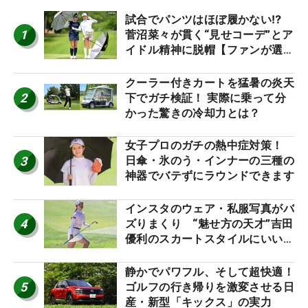
試合でパンツはほぼ履かない⁉
1
菅沼菜々が貫く“見せコーデ”とア
イドル精神に脱帽【ファンが選ぶ
神10】
クーラー付きカートを猛暑の炎天
2
下でガチ検証！ 実際に乗って分
かった驚きの冷却力とは？
女子プロのガチの熱中症対策！
3
日傘・氷のう・インナーの三種の
神器でバテずにラウンドできます
インスタのウェア・私服写真がバ
4
ズりまくり “魅せ方の天才”吉田
優利のスカートスタイルにいい
ね！【ファンが選ぶ神10】
静かでパワフル、そして超快適！
5
ゴルフの行き帰りを激変させる日
産・新型「キックス」の実力