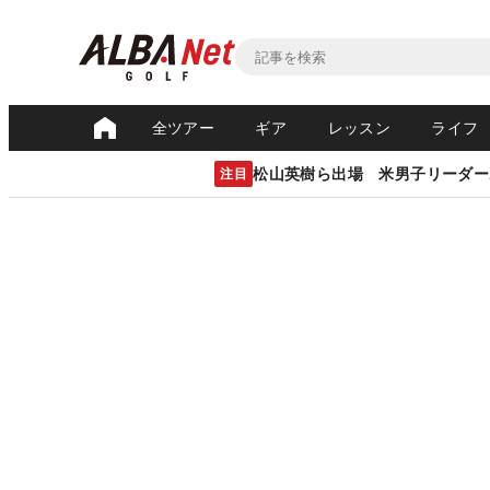
全ツアー
ギア
レッスン
ライフ
松山英樹ら出場 米男子リーダー
注目