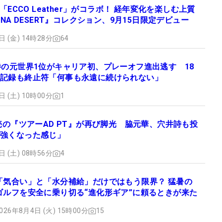
×「ECCO Leather」がコラボ！ 経年変化を楽しむ上質
ONA DESERT』コレクション、9月15日限定デビュー
日 (金) 14時28分
64
勝の元世界1位がキャリア初、プレーオフ進出逃す 18
記録も終止符「何事も永遠に続けられない」
日 (土) 10時00分
1
発売の『ツアーAD PT』が再び脚光 脇元華、穴井詩も投
強くなった感じ」
日 (土) 08時56分
4
「気合い」と「水分補給」だけではもう限界？ 猛暑の
ゴルフを安全に乗り切る“進化形ギア”に頼るときが来た
026年8月4日 (火) 15時00分
15