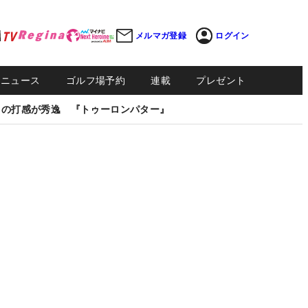
メルマガ登録
ログイン
Sニュース
ゴルフ場予約
連載
プレゼント
しの打感が秀逸 『トゥーロンパター』