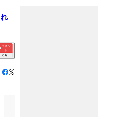
これ
コメン
ト
0
件