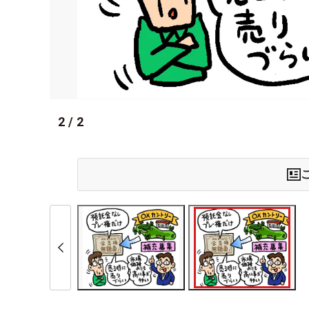
2
/
2