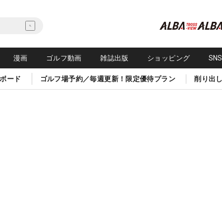
漫画
ゴルフ動画
雑誌出版
ショッピング
SN
ボード
ゴルフ場予約／毎週更新！限定優待プラン
削り出