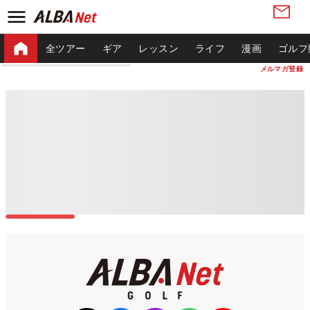
全ツアー
ギア
レッスン
ライフ
漫画
ゴルフ
メルマガ登録