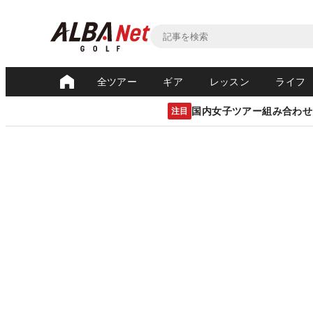
全ツアー
ギア
レッスン
ライフ
国内女子ツアー組み合わせ
注目