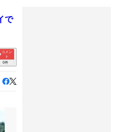
イで
コメン
ト
0
件