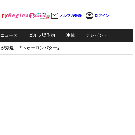
メルマガ登録
ログイン
Sニュース
ゴルフ場予約
連載
プレゼント
感が秀逸 『トゥーロンパター』