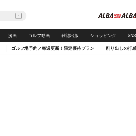
漫画
ゴルフ動画
雑誌出版
ショッピング
SN
ゴルフ場予約／毎週更新！限定優待プラン
削り出しの打