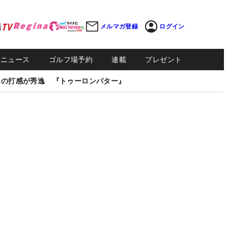
メルマガ登録
ログイン
Sニュース
ゴルフ場予約
連載
プレゼント
しの打感が秀逸 『トゥーロンパター』