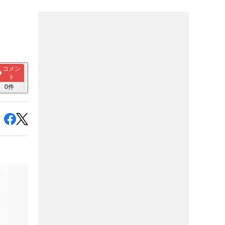
コメン
ト
0
件