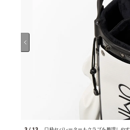
3
/
13
口枠セパレーターもクラブを整理しや