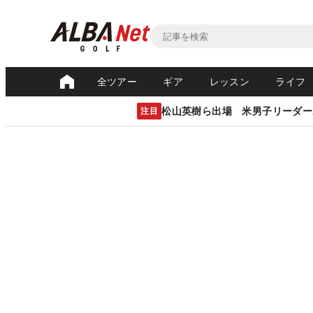
全ツアー
ギア
レッスン
ライフ
松山英樹ら出場 米男子リーダー
注目