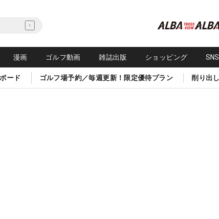
漫画
ゴルフ動画
雑誌出版
ショッピング
SN
ボード
ゴルフ場予約／毎週更新！限定優待プラン
削り出