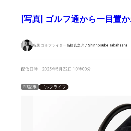
[写真] ゴルフ通から一目置
所属
ゴルフライター
高橋真之介
/
Shinnosuke Takahashi
配信日時：
2025年5月22日 10時00分
ゴルフライフ
PR記事