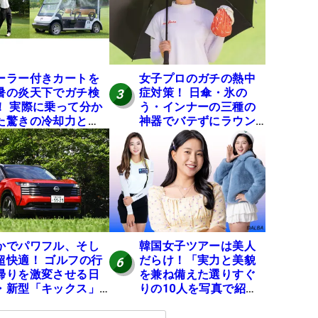
ーラー付きカートを
女子プロのガチの熱中
暑の炎天下でガチ検
症対策！ 日傘・氷の
3
！ 実際に乗って分か
う・インナーの三種の
た驚きの冷却力と
神器でバテずにラウン
？
ドできます
かでパワフル、そし
韓国女子ツアーは美人
超快適！ ゴルフの行
だらけ！「実力と美貌
6
帰りを激変させる日
を兼ね備えた選りすぐ
・新型「キックス」
りの10人を写真で紹
実力
介」