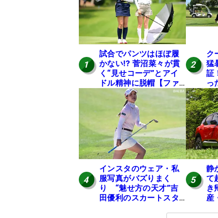
試合でパンツはほぼ履
ク
かない⁉ 菅沼菜々が貫
猛
1
2
く“見せコーデ”とアイ
証
ドル精神に脱帽【ファ
っ
ンが選ぶ神10】
は
インスタのウェア・私
静
服写真がバズりまく
て
4
5
り “魅せ方の天才”吉
き
田優利のスカートスタ
産
イルにいいね！【ファ
の
ンが選ぶ神10】