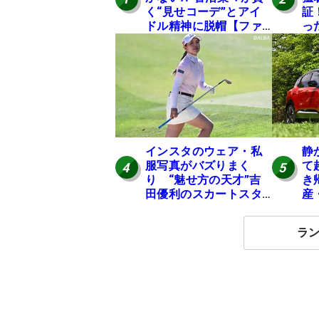
く“見せコーデ”とアイ
証
ドル精神に脱帽【ファ
っ
ンが選ぶ神10】
は
インスタのウェア・私
静
服写真がバズりまく
て
4
5
り “魅せ方の天才”吉
き
田優利のスカートスタ
産
イルにいいね！【ファ
の
ンが選ぶ神10】
ラ