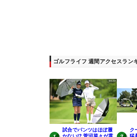
ゴルフライフ 週間アクセスラン
試合でパンツはほぼ履
ク
かない⁉ 菅沼菜々が貫
猛
1
2