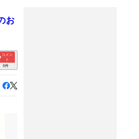
のお
コメン
ト
0
件