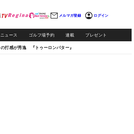
メルマガ登録
ログイン
Sニュース
ゴルフ場予約
連載
プレゼント
しの打感が秀逸 『トゥーロンパター』