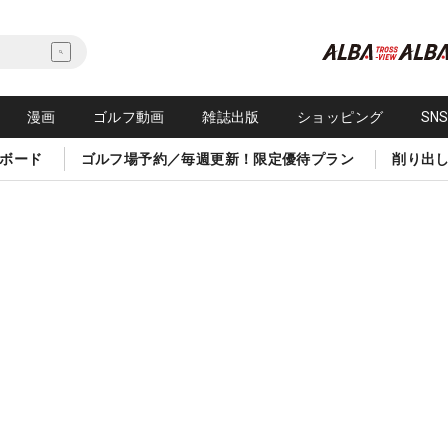
漫画
ゴルフ動画
雑誌出版
ショッピング
SN
ボード
ゴルフ場予約／毎週更新！限定優待プラン
削り出