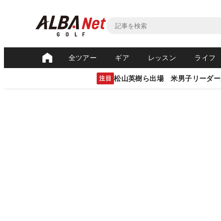
全ツアー
ギア
レッスン
ライフ
松山英樹ら出場 米男子リーダー
注目