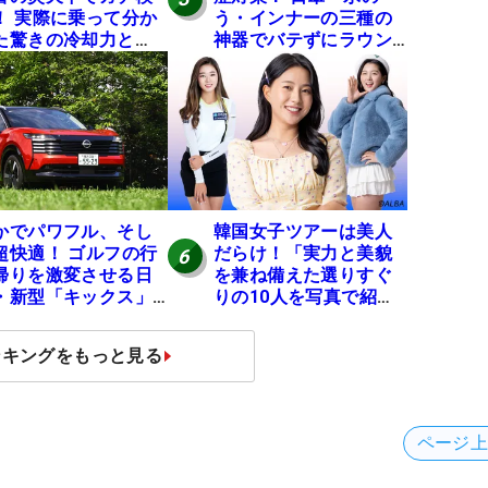
！ 実際に乗って分か
う・インナーの三種の
た驚きの冷却力と
神器でバテずにラウン
？
ドできます
かでパワフル、そし
韓国女子ツアーは美人
超快適！ ゴルフの行
だらけ！「実力と美貌
6
帰りを激変させる日
を兼ね備えた選りすぐ
・新型「キックス」
りの10人を写真で紹
実力
介」
ンキングをもっと見る
ページ