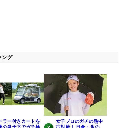
キング
ーラー付きカートを
女子プロのガチの熱中
暑の炎天下でガチ検
症対策！ 日傘・氷の
3