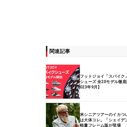
関連記事
フットジョイ「スパイク
シューズ 全20モデル徹底
023年9月】
米シニアツアーのイカつ
は大体コレ。「シェイデ
軽量フレーム版が登場