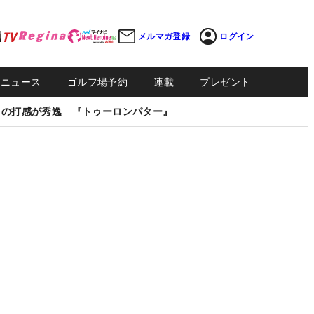
メルマガ登録
ログイン
Sニュース
ゴルフ場予約
連載
プレゼント
しの打感が秀逸 『トゥーロンパター』