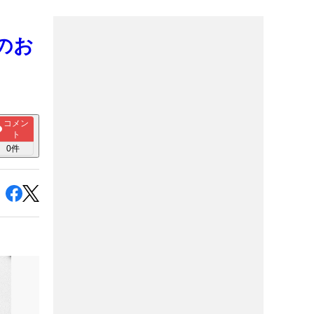
のお
コメン
ト
0
件