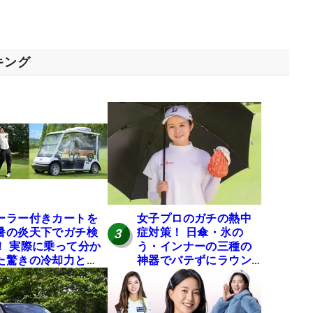
キング
ーラー付きカートを
女子プロのガチの熱中
暑の炎天下でガチ検
症対策！ 日傘・氷の
3
！ 実際に乗って分か
う・インナーの三種の
た驚きの冷却力と
神器でバテずにラウン
？
ドできます