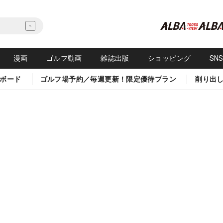
漫画
ゴルフ動画
雑誌出版
ショッピング
SN
ボード
ゴルフ場予約／毎週更新！限定優待プラン
削り出