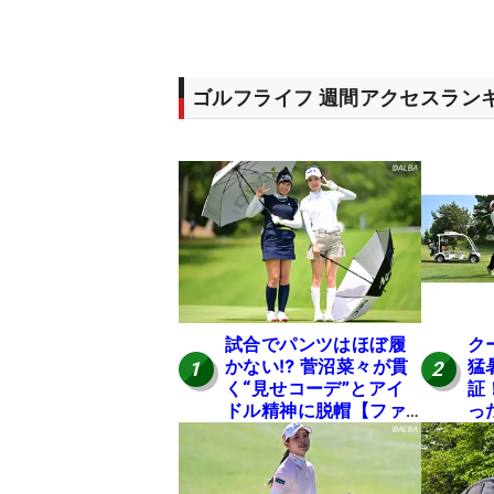
ゴルフライフ 週間アクセスラン
試合でパンツはほぼ履
ク
かない⁉ 菅沼菜々が貫
猛
1
2
く“見せコーデ”とアイ
証
ドル精神に脱帽【ファ
っ
ンが選ぶ神10】
は