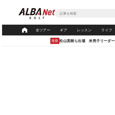
全ツアー
ギア
レッスン
ライフ
松山英樹ら出場 米男子リーダー
注目