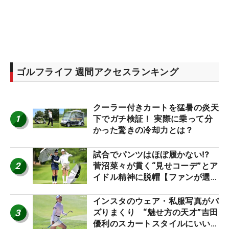
ゴルフライフ 週間アクセスランキング
クーラー付きカートを猛暑の炎天
1
下でガチ検証！ 実際に乗って分
かった驚きの冷却力とは？
試合でパンツはほぼ履かない⁉
2
菅沼菜々が貫く“見せコーデ”とア
イドル精神に脱帽【ファンが選ぶ
神10】
インスタのウェア・私服写真がバ
3
ズりまくり “魅せ方の天才”吉田
優利のスカートスタイルにいい