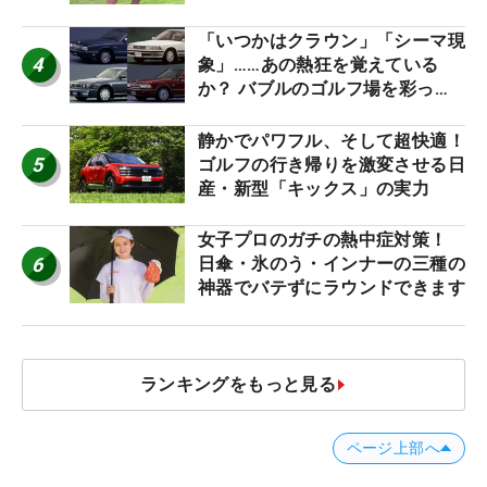
ね！【ファンが選ぶ神10】
「いつかはクラウン」「シーマ現
4
象」……あの熱狂を覚えている
か？ バブルのゴルフ場を彩った
名車たち
静かでパワフル、そして超快適！
5
ゴルフの行き帰りを激変させる日
産・新型「キックス」の実力
女子プロのガチの熱中症対策！
6
日傘・氷のう・インナーの三種の
神器でバテずにラウンドできます
ランキングをもっと見る
ページ上部へ