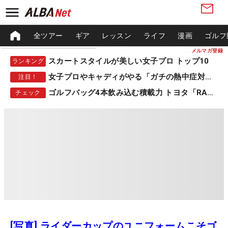
全ツアー
ギア
レッスン
ライフ
漫画
ゴルフ
メルマガ登録
スカートスタイルが美しい女子プロ トップ10
ランキング
女子プロやキャディがやる「ガチの熱中症対策」
注目！
ゴルフバッグ4本飲み込む積載力 トヨタ「RAV4」
チェック
[写真] ライダーカップのユニフォームこそゴ