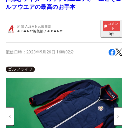
ルフウエアの最高のお手本
コメン
所属
ALBA Net編集部
ト
ALBA Net編集部
/
ALBA Net
0
件
配信日時：
2023年9月26日 16時02分
ゴルフライフ