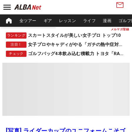
全ツアー
ギア
レッスン
ライフ
漫画
ゴルフ
メルマガ登録
スカートスタイルが美しい女子プロ トップ10
ランキング
女子プロやキャディがやる「ガチの熱中症対策」
注目！
ゴルフバッグ4本飲み込む積載力 トヨタ「RAV4」
チェック
[写真] ライダーカップのユニフォームこそゴ