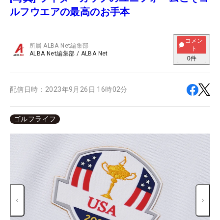
ルフウエアの最高のお手本
コメン
所属
ALBA Net編集部
ト
ALBA Net編集部
/
ALBA Net
0
件
配信日時：
2023年9月26日 16時02分
ゴルフライフ