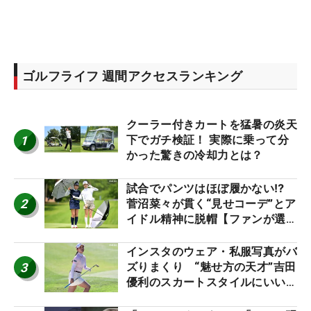
ゴルフライフ 週間アクセスランキング
クーラー付きカートを猛暑の炎天
1
下でガチ検証！ 実際に乗って分
かった驚きの冷却力とは？
試合でパンツはほぼ履かない⁉
2
菅沼菜々が貫く“見せコーデ”とア
イドル精神に脱帽【ファンが選ぶ
神10】
インスタのウェア・私服写真がバ
3
ズりまくり “魅せ方の天才”吉田
優利のスカートスタイルにいい
ね！【ファンが選ぶ神10】