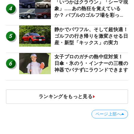
「いつかはクラウン」「シーマ現
4
象」……あの熱狂を覚えている
か？ バブルのゴルフ場を彩った
名車たち
静かでパワフル、そして超快適！
5
ゴルフの行き帰りを激変させる日
産・新型「キックス」の実力
女子プロのガチの熱中症対策！
6
日傘・氷のう・インナーの三種の
神器でバテずにラウンドできます
ランキングをもっと見る
ページ上部へ