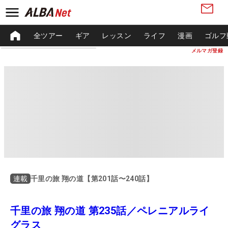
全ツアー
ギア
レッスン
ライフ
漫画
ゴルフ
メルマガ登録
千里の旅 翔の道【第201話〜240話】
連載
千里の旅 翔の道 第235話／ペレニアルライ
グラス