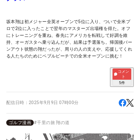
坂本翔は初メジャー全英オープンで5位に入り、ついで全米プ
ロで2位に入ったことで翌年のマスターズ出場権を得た。オフ
にトレーニングを重ね、春先にアメリカを転戦して好調を維
持、オーガスタへ乗り込んだが、結果は予選落ち。帰国後バー
ンアウト状態の翔だったが、周りの人の支えや、応援してくれ
る人たちのためにペブルビーチでの全米オープンに挑む！
コメン
ト
5
件
配信日時：
2025年9月9日 07時00分
ゴルフ漫画
#
千里の旅 翔の道