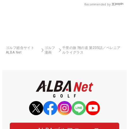
Recommended by
ゴルフ総合サイト
ゴルフ
千里の旅 翔の道 第235話／ペレニア
ALBA Net
漫画
ルライグラス