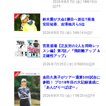
2026年8月7日 (金) 18時10分
19
鈴木愛が大会2勝目へ首位T発進
安田祐香、吉澤柚月ら5位
2026年8月7日 (金) 16時14分
1
宮里道場【正反対の2人を同時レッ
スン編】第7話／『飛距離アップ ＆
正確性アップ』
2026年7月29日 (水) 07時00分
9
金田久美子がツアー通算500試合に
参戦！ プロ18年目の大記録達成に
「あんびりーばぼー」
2026年8月7日 (金) 11時25分
19