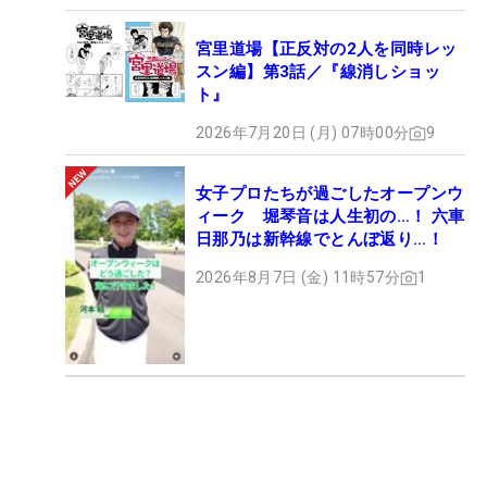
宮里道場【正反対の2人を同時レッ
スン編】第3話／『線消しショッ
ト』
2026年7月20日 (月) 07時00分
9
女子プロたちが過ごしたオープンウ
ィーク 堀琴音は人生初の…！ 六車
日那乃は新幹線でとんぼ返り…！
2026年8月7日 (金) 11時57分
1