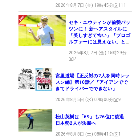
2026年8月7日 (金) 19時45分
111
セキ・ユウティンが前髪パッ
ツンに！ 新ヘアスタイルに
「美しすぎて怖い」「プロゴ
ルファーには見えない」とコ
メント殺到
2026年8月7日 (金) 15時29分
7
宮里道場【正反対の2人を同時レッ
スン編】第10話／『アイアンでで
きてドライバーでできない』
2026年8月5日 (水) 07時00分
9
松山英樹は「69」も26位に後退
日本勢2人が決勝へ
2026年8月8日 (土) 08時41分
1