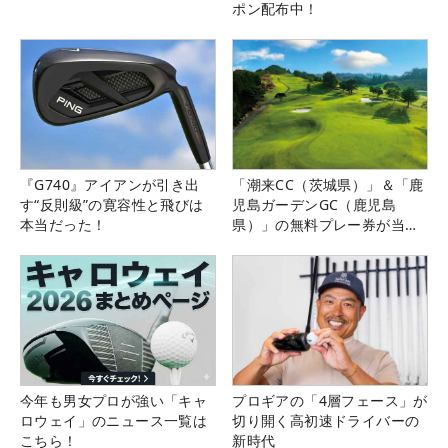
ポン配布中！
『G740』アイアンが引き出
「潮来CC（茨城県）」＆「鹿
す“反則級”の寛容性と飛びは
児島ガーデンGC（鹿児島
本当だった！
県）」の無料プレー券が当た
る！！
今年も男女プロが強い「キャ
プロギアの「4層フェース」が
ロウェイ」のニュース一覧は
切り開く高初速ドライバーの
こちら！
新時代