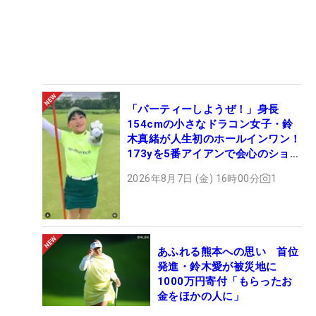
「パーティーしようぜ！」身長
154cmの小さなドラコン女子・鈴
木真緒が人生初のホールインワン！
173yを5番アイアンで会心のショッ
ト
2026年8月7日 (金) 16時00分
1
あふれる熊本への思い 首位
発進・鈴木愛が被災地に
1000万円寄付「もらったお
金をほかの人に」