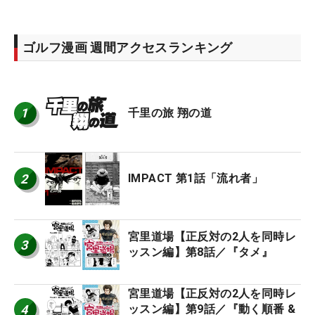
ゴルフ漫画 週間アクセスランキング
1
千里の旅 翔の道
2
IMPACT 第1話「流れ者」
宮里道場【正反対の2人を同時レ
3
ッスン編】第8話／『タメ』
宮里道場【正反対の2人を同時レ
4
ッスン編】第9話／『動く順番 &