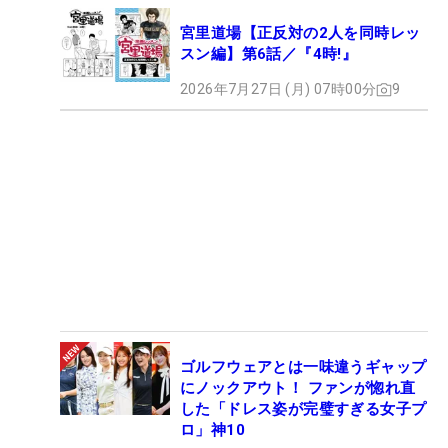
宮里道場【正反対の2人を同時レッ
スン編】第6話／『4時!』
2026年7月27日 (月) 07時00分
9
ゴルフウェアとは一味違うギャップ
にノックアウト！ ファンが惚れ直
した「ドレス姿が完璧すぎる女子プ
ロ」神10