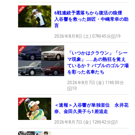
6戦連続予選落ちから復活の狼煙
入谷響を救った師匠・中嶋常幸の助
言
2026年8月8日 (土) 07時45分
19
「いつかはクラウン」「シー
マ現象」……あの熱狂を覚え
ているか？ バブルのゴルフ場
を彩った名車たち
2026年8月7日 (金) 11時30分
10
＜速報＞入谷響が単独首位 永井花
奈、金田久美子ら1差追走
2026年8月7日 (金) 12時42分
1