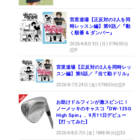
宮里道場【正反対の2人を同
時レッスン編】第9話／『動
く順番 & ダンパー』
2026年8月3日 (月) 07時00分
9
宮里道場【正反対の2人を同時レッ
スン編】第5話／『当て勘ドリル』
2026年7月24日 (金) 07時00分
9
お助けドルフィンが激スピンに！
ノーメッキのキャスコ『DW-125G
High Spin』、9月11日デビュー
【打ってみた】
2026年8月7日 (金) 18時36分
33