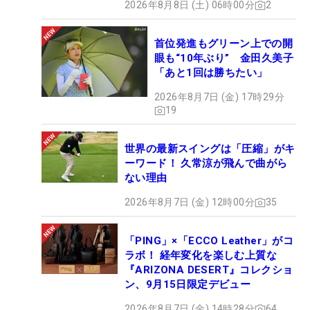
2026年8月8日 (土) 06時00分
2
首位発進もグリーン上での開
眼も“10年ぶり” 金田久美子
「あと1回は勝ちたい」
2026年8月7日 (金) 17時29分
19
世界の最新スイングは「圧縮」がキ
ーワード！ 久常涼が飛んで曲がら
ない理由
2026年8月7日 (金) 12時00分
35
「PING」×「ECCO Leather」がコ
ラボ！ 経年変化を楽しむ上質な
『ARIZONA DESERT』コレクショ
ン、9月15日限定デビュー
2026年8月7日 (金) 14時28分
64