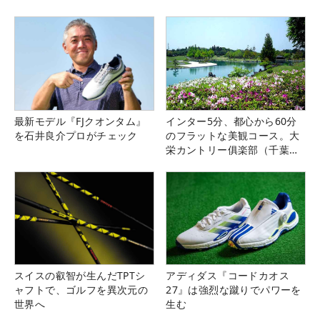
最新モデル『FJクオンタム』
インター5分、都心から60分
を石井良介プロがチェック
のフラットな美観コース。大
栄カントリー俱楽部（千葉
県）
スイスの叡智が生んだTPTシ
アディダス『コードカオス
ャフトで、ゴルフを異次元の
27』は強烈な蹴りでパワーを
世界へ
生む