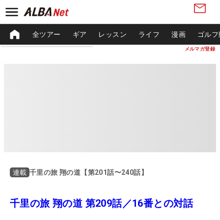
全ツアー
ギア
レッスン
ライフ
漫画
ゴルフ
メルマガ登録
千里の旅 翔の道【第201話〜240話】
連載
千里の旅 翔の道 第209話／16番との対話