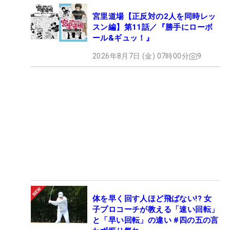
宮里道場【正反対の2人を同時レッ
スン編】第11話／『勝手にローボ
ール&ギュッ！』
2026年8月7日 (金) 07時00分
9
体を早く回す人ほど飛ばない!? 女
子プロコーチが教える「速い回転」
と「早い回転」の違い #四の五の言