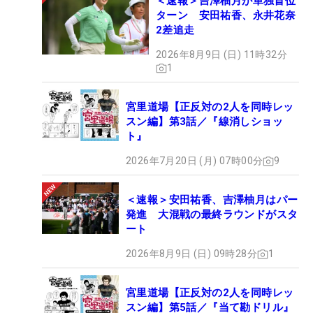
＜速報＞吉澤柚月が単独首位
ターン 安田祐香、永井花奈
2差追走
2026年8月9日 (日) 11時32分
1
宮里道場【正反対の2人を同時レッ
スン編】第3話／『線消しショッ
ト』
2026年7月20日 (月) 07時00分
9
＜速報＞安田祐香、吉澤柚月はパー
発進 大混戦の最終ラウンドがスタ
ート
2026年8月9日 (日) 09時28分
1
宮里道場【正反対の2人を同時レッ
スン編】第5話／『当て勘ドリル』