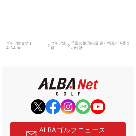
ゴルフ総合サイト
ゴルフ漫
千里の旅 翔の道 第209話／16番と
ALBA Net
画
の対話
ALBAゴルフニュース