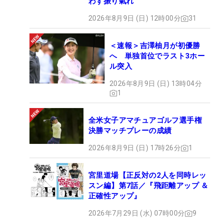
わず振り氣れ
2026年8月9日 (日) 12時00分
31
＜速報＞吉澤柚月が初優勝
へ 単独首位でラスト3ホー
ル突入
2026年8月9日 (日) 13時04分
1
全米女子アマチュアゴルフ選手権
決勝マッチプレーの成績
2026年8月9日 (日) 17時26分
1
宮里道場【正反対の2人を同時レッ
スン編】第7話／『飛距離アップ ＆
正確性アップ』
2026年7月29日 (水) 07時00分
9