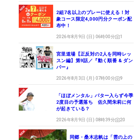
2組7名以上のプレーに使える！対
象コース限定4,000円分クーポン配
布中！
2026年8月9日 (日) 06時00分
1
宮里道場【正反対の2人を同時レッ
スン編】第9話／『動く順番 & ダン
パー』
2026年8月3日 (月) 07時00分
9
「ほぼメンタル」パター入らず今季
2度目の予選落ち 佐久間朱莉に何
が起きている？
2026年8月9日 (日) 08時39分
20
同郷・桑木志帆は「雲の上の