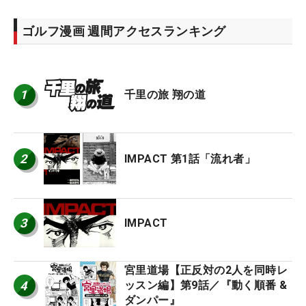
ゴルフ漫画 週間アクセスランキング
1
千里の旅 翔の道
2
IMPACT 第1話「流れ者」
3
IMPACT
宮里道場【正反対の2人を同時レ
4
ッスン編】第9話／『動く順番 &
ダンパー』