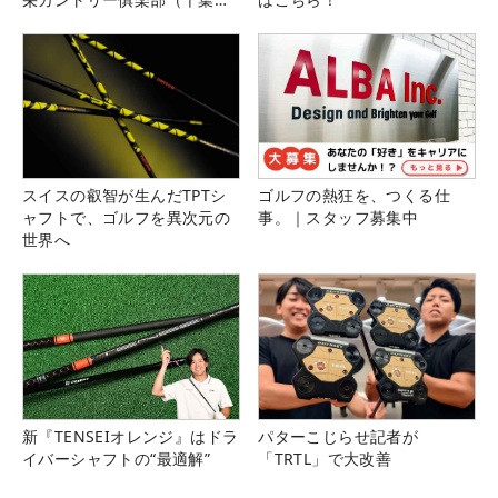
県）
スイスの叡智が生んだTPTシ
ゴルフの熱狂を、つくる仕
ャフトで、ゴルフを異次元の
事。｜スタッフ募集中
世界へ
新『TENSEIオレンジ』はドラ
パターこじらせ記者が
イバーシャフトの“最適解”
「TRTL」で大改善