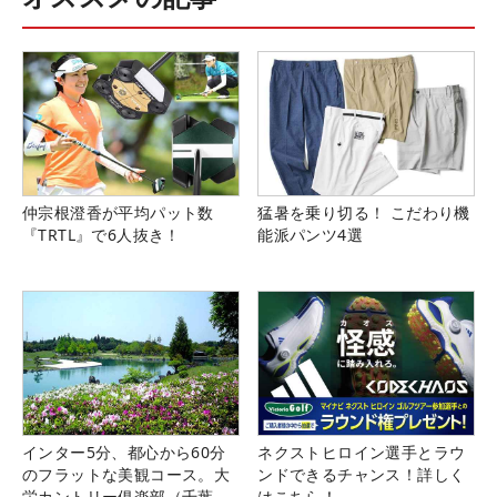
仲宗根澄香が平均パット数
猛暑を乗り切る！ こだわり機
『TRTL』で6人抜き！
能派パンツ4選
インター5分、都心から60分
ネクストヒロイン選手とラウ
のフラットな美観コース。大
ンドできるチャンス！詳しく
栄カントリー俱楽部（千葉
はこちら！