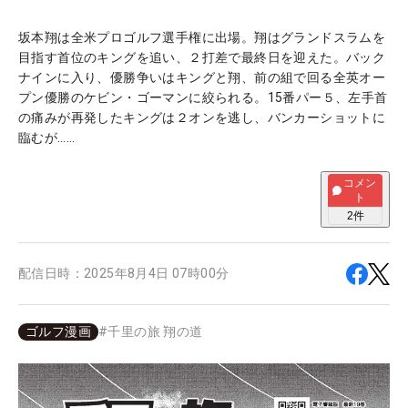
坂本翔は全米プロゴルフ選手権に出場。翔はグランドスラムを
目指す首位のキングを追い、２打差で最終日を迎えた。バック
ナインに入り、優勝争いはキングと翔、前の組で回る全英オー
プン優勝のケビン・ゴーマンに絞られる。15番パー５、左手首
の痛みが再発したキングは２オンを逃し、バンカーショットに
臨むが……
コメン
ト
2
件
配信日時：
2025年8月4日 07時00分
ゴルフ漫画
#
千里の旅 翔の道