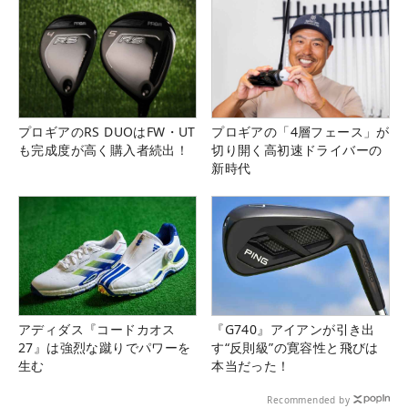
プロギアのRS DUOはFW・UT
プロギアの「4層フェース」が
も完成度が高く購入者続出！
切り開く高初速ドライバーの
新時代
アディダス『コードカオス
『G740』アイアンが引き出
27』は強烈な蹴りでパワーを
す“反則級”の寛容性と飛びは
生む
本当だった！
Recommended by