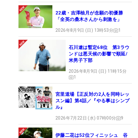
22歳・吉澤柚月が念願の初優勝
「全英の桑木さんから刺激を」
2026年8月9日 (日) 13時53分
1
石川遼は暫定68位 第3ラウ
ンドは悪天候の影響で順延/
米男子下部
2026年8月9日 (日) 11時15分
1
宮里道場【正反対の2人を同時レッ
スン編】第4話／『やる事はシンプ
ル』
2026年7月22日 (水) 07時00分
9
伊藤二花は52位フィニッシュ 谷