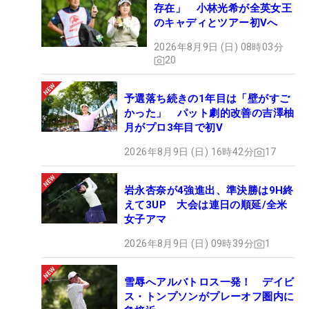
存在」 小林光希が全英女王
のキャディとツアー初Vへ
2026年8月9日 (日) 08時03分
20
予選落ち続きの1年目は「壁がすご
かった」 パット劇的改善の吉澤柚
月がプロ3年目で初V
2026年8月9日 (日) 16時42分
17
岩永杏奈が4強進出、準決勝は9H終
えて3UP 大会は連日の順延/全米
女子アマ
2026年8月9日 (日) 09時39分
1
雪辱へアルバトロス一発！ デイビ
ス・トンプソンがプレーオフ圏内に