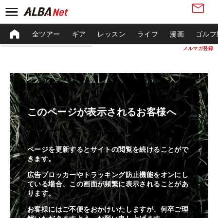
全ツアー
ギア
レッスン
ライフ
漫画
ゴルフ
メルマガ登録
このページが表示されるお客様へ
ページを更新するとサイトの閲覧を続けることがで
きます。
広告ブロッカーやトラッキング防止機能をオンにし
ている場合、この画面が頻繁に表示されることがあ
ります。
お客様にはご不便をおかけいたしますが、何卒ご理