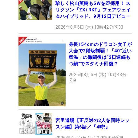
珍しく松山英樹も5Wを即採用！ ス
リクソン『ZXi RKT』フェアウェイ
＆ハイブリッド、9月12日デビュー
2026年8月6日 (木) 13時42分
33
身長154cmのドラコン女子が
大会で2階級制覇！「40°近い
気温」の激闘後は“2日連続も
つ鍋”でスタミナ回復!?
2026年8月6日 (木) 10時43分
9
宮里道場【正反対の2人を同時レッ
スン編】第6話／『4時!』
2026年7月27日 (月) 07時00分
9