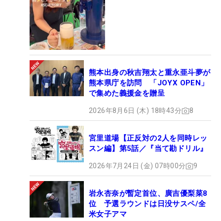
熊本出身の秋吉翔太と重永亜斗夢が
熊本県庁を訪問 「JOYX OPEN」
で集めた義援金を贈呈
2026年8月6日 (木) 18時43分
8
宮里道場【正反対の2人を同時レッ
スン編】第5話／『当て勘ドリル』
2026年7月24日 (金) 07時00分
9
岩永杏奈が暫定首位、廣吉優梨菜8
位 予選ラウンドは日没サスペ/全
米女子アマ