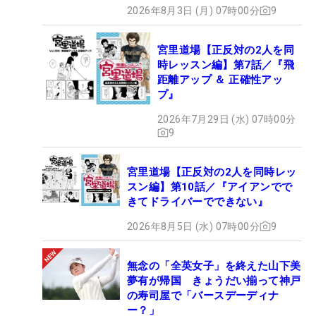
2026年8月3日 (月) 07時00分
9
宮里道場【正反対の2人を同
時レッスン編】第7話／『飛
距離アップ ＆ 正確性アッ
プ』
2026年7月29日 (水) 07時00分
9
宮里道場【正反対の2人を同時レッ
スン編】第10話／『アイアンでで
きてドライバーでできない』
2026年8月5日 (水) 07時00分
9
無念の「全英女子」を終えた山下美
夢有が帰国 きょうだい揃って神戸
の寿司屋で「バースデーディナ
ー？」