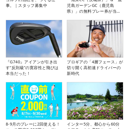
事。｜スタッフ募集中
児島ガーデンGC（鹿児島
県）」の無料プレー券が当た
る！！
『G740』アイアンが引き出
プロギアの「4層フェース」が
す“反則級”の寛容性と飛びは
切り開く高初速ドライバーの
本当だった！
新時代
8-9月のプレーに2回使える！
インター5分、都心から60分