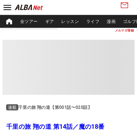
全ツアー
ギア
レッスン
ライフ
漫画
ゴルフ
メルマガ登録
千里の旅 翔の道【第001話〜020話】
連載
千里の旅 翔の道 第14話／魔の18番