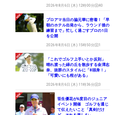
2026年8月6日 (木) 12時00分
40
プロアマ当日の脇元華に密着！「早
朝のホテル出発から、ラウンド後の
練習まで」忙しく過ごすプロの1日
を公開
2026年8月6日 (木) 15時50分
1
「これでゴルフ上手いとか反則」
晴れ渡った緑の丘を散歩する金澤志
奈、抜群のスタイルに「8頭身！」
「可愛いにも程がある」
2026年8月6日 (木) 11時36分
3
笹生優花が6度目のジュニア
イベント開催 ゴルフを通じ
て伝えたいこと「真剣だけ
ど、それを楽しむ」