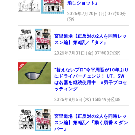
消しショット』
2026年7月20日 (月) 07時00分
9
宮里道場【正反対の2人を同時レッ
スン編】第8話／『タメ』
2026年7月31日 (金) 07時00分
9
“替えないプロ”今平周吾が10年ぶり
にドライバーチェンジ！ UT、5W
は名器を継続使用中 #男子プロセ
ッティング
2026年8月6日 (木) 15時49分
38
宮里道場【正反対の2人を同時レッ
スン編】第9話／『動く順番 & ダン
パー』