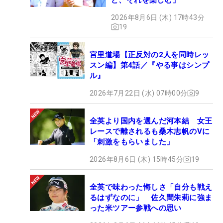
2026年8月6日 (木) 17時43分
19
宮里道場【正反対の2人を同時レッ
スン編】第4話／『やる事はシンプ
ル』
2026年7月22日 (水) 07時00分
9
全英より国内を選んだ河本結 女王
レースで離されるも桑木志帆のVに
「刺激をもらいました」
2026年8月6日 (木) 15時45分
19
全英で味わった悔しさ「自分も戦え
るはずなのに」 佐久間朱莉に強ま
った米ツアー参戦への思い