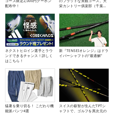
コース限定2,000円クーポン
のフラットな美観コース。大
配布中！
栄カントリー俱楽部（千葉
県）
ネクストヒロイン選手とラウ
新『TENSEIオレンジ』はドラ
ンドできるチャンス！詳しく
イバーシャフトの“最適解”
はこちら！
猛暑を乗り切る！ こだわり機
スイスの叡智が生んだTPTシ
能派パンツ4選
ャフトで、ゴルフを異次元の