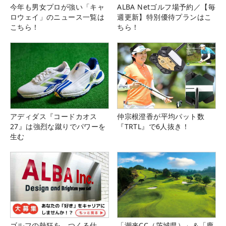
今年も男女プロが強い「キャ
ALBA Netゴルフ場予約／【毎
ロウェイ」のニュース一覧は
週更新】特別優待プランはこ
こちら！
ちら！
アディダス『コードカオス
仲宗根澄香が平均パット数
27』は強烈な蹴りでパワーを
『TRTL』で6人抜き！
生む
ゴルフの熱狂を、つくる仕
「潮来CC（茨城県）」＆「鹿