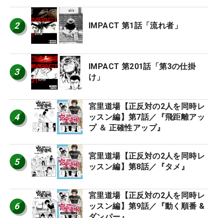
2
IMPACT 第1話「流れ者」
IMPACT 第201話「第3の仕掛
3
け」
宮里道場【正反対の2人を同時レ
4
ッスン編】第7話／『飛距離アッ
プ ＆ 正確性アップ』
宮里道場【正反対の2人を同時レ
5
ッスン編】第8話／『タメ』
宮里道場【正反対の2人を同時レ
6
ッスン編】第9話／『動く順番 &
ダンパー』