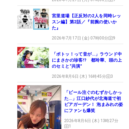
宮里道場【正反対の2人を同時レッ
スン編】第2話／『前腕の使いか
た』
2026年7月17日 (金) 07時00分
9
「ボトッ！って音が…」ラウンド中
にまさかの珍客!? 都玲華、頭の上
のセミと“共演”
2026年8月6日 (木) 16時45分
3
「ビール注ぐのむずかしかっ
た…」江口紗代が北海道で初
ビアガーデン！ 泡まみれの姿
にファンも爆笑
2026年8月6日 (木) 13時27分
1