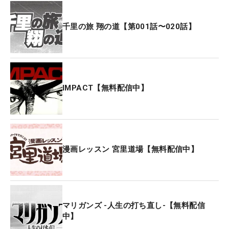
千里の旅 翔の道【第001話〜020話】
IMPACT【無料配信中】
漫画レッスン 宮里道場【無料配信中】
マリガンズ -人生の打ち直し-【無料配信
中】