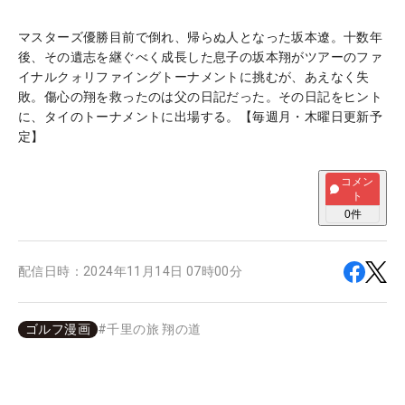
マスターズ優勝目前で倒れ、帰らぬ人となった坂本遼。十数年
後、その遺志を継ぐべく成長した息子の坂本翔がツアーのファ
イナルクォリファイングトーナメントに挑むが、あえなく失
敗。傷心の翔を救ったのは父の日記だった。その日記をヒント
に、タイのトーナメントに出場する。【毎週月・木曜日更新予
定】
コメン
ト
0
件
配信日時：
2024年11月14日 07時00分
ゴルフ漫画
#
千里の旅 翔の道