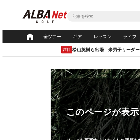
全ツアー
ギア
レッスン
ライフ
松山英樹ら出場 米男子リーダー
注目
このページが表示