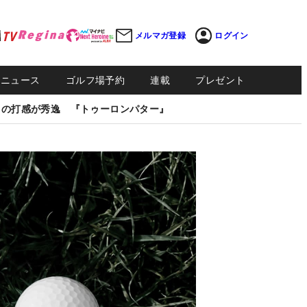
メルマガ登録
ログイン
Sニュース
ゴルフ場予約
連載
プレゼント
しの打感が秀逸 『トゥーロンパター』