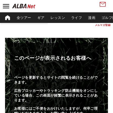
全ツアー
ギア
レッスン
ライフ
漫画
ゴルフ
メルマガ登録
このページが表示されるお客様へ
ページを更新するとサイトの閲覧を続けることがで
きます。
広告ブロッカーやトラッキング防止機能をオンにし
ている場合、この画面が頻繁に表示されることがあ
ります。
お客様にはご不便をおかけいたしますが、何卒ご理