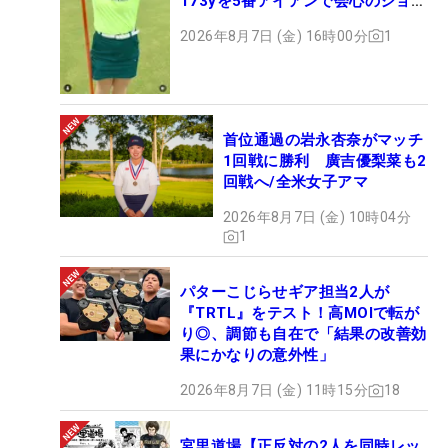
173yを5番アイアンで会心のショッ
ト
2026年8月7日 (金) 16時00分
1
首位通過の岩永杏奈がマッチ
1回戦に勝利 廣吉優梨菜も2
回戦へ/全米女子アマ
2026年8月7日 (金) 10時04分
1
パターこじらせギア担当2人が
『TRTL』をテスト！高MOIで転が
り◎、調節も自在で「結果の改善効
果にかなりの意外性」
2026年8月7日 (金) 11時15分
18
宮里道場【正反対の2人を同時レッ