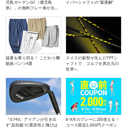
児島ガーデンGC（鹿児島
イバーシャフトの“最適解”
県）」の無料プレー券が当た
る！！
猛暑を乗り切る！ こだわり機
スイスの叡智が生んだTPTシ
能派パンツ4選
ャフトで、ゴルフを異次元の
世界へ
『G740』アイアンが引き出
8-9月のプレーに2回使える！
す“反則級”の寛容性と飛びは
コース限定2,000円クーポン