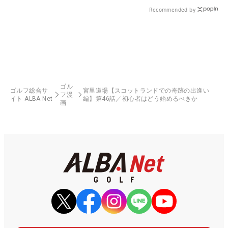
Recommended by
ゴル
ゴルフ総合サ
宮里道場【スコットランドでの奇跡の出逢い
フ漫
イト ALBA Net
編】第46話／初心者はどう始めるべきか
画