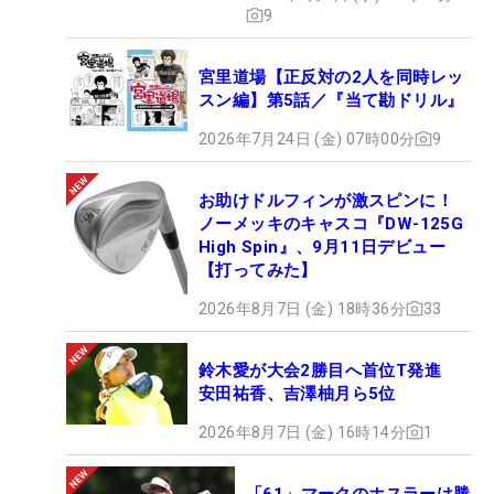
9
宮里道場【正反対の2人を同時レッ
スン編】第5話／『当て勘ドリル』
2026年7月24日 (金) 07時00分
9
お助けドルフィンが激スピンに！
ノーメッキのキャスコ『DW-125G
High Spin』、9月11日デビュー
【打ってみた】
2026年8月7日 (金) 18時36分
33
鈴木愛が大会2勝目へ首位T発進
安田祐香、吉澤柚月ら5位
2026年8月7日 (金) 16時14分
1
「61」マークのホスラーは勝