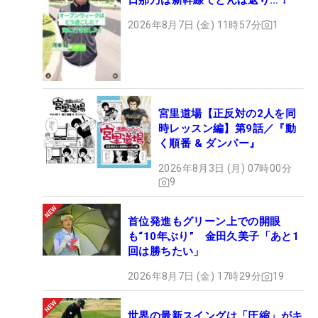
2026年8月7日 (金) 11時57分
1
宮里道場【正反対の2人を同
時レッスン編】第9話／『動
く順番 & ダンパー』
2026年8月3日 (月) 07時00分
9
首位発進もグリーン上での開眼
も“10年ぶり” 金田久美子「あと1
回は勝ちたい」
2026年8月7日 (金) 17時29分
19
世界の最新スイングは「圧縮」がキ