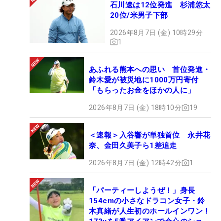
石川遼は12位発進 杉浦悠太
20位/米男子下部
2026年8月7日 (金) 10時29分
1
あふれる熊本への思い 首位発進・
鈴木愛が被災地に1000万円寄付
「もらったお金をほかの人に」
2026年8月7日 (金) 18時10分
19
＜速報＞入谷響が単独首位 永井花
奈、金田久美子ら1差追走
2026年8月7日 (金) 12時42分
1
「パーティーしようぜ！」身長
154cmの小さなドラコン女子・鈴
木真緒が人生初のホールインワン！