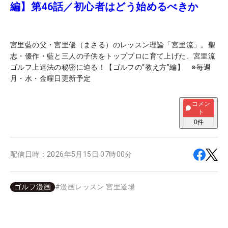
編】第46話／初心者はどう始めるべきか
宮里藍の父・宮里優（まさる）のレッスン理論「宮里流」。聖
志・優作・藍と三人の子供をトッププロに育て上げた、宮里流
ゴルフ上達法の秘密に迫る！【ゴルフの“教え方”編】 ※毎週
月・水・金曜日更新予定
コメン
ト
0
件
配信日時：
2026年5月15日 07時00分
ゴルフ漫画
#
漫画レッスン 宮里道場