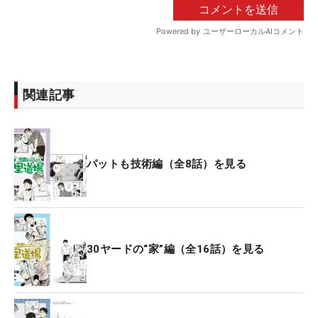
関連記事
パットも技術編（全8話）を見る
30ヤードの“家”編（全16話）を見る