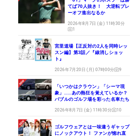
てば70人抜き！ 大逆転プレ
ーオフ進出なるか
2026年8月7日 (金) 11時30分
1
宮里道場【正反対の2人を同時レッ
スン編】第3話／『線消しショッ
ト』
2026年7月20日 (月) 07時00分
9
「いつかはクラウン」「シーマ現
象」……あの熱狂を覚えているか？
バブルのゴルフ場を彩った名車たち
2026年8月7日 (金) 11時30分
10
ゴルフウェアとは一味違うギャップ
にノックアウト！ ファンが惚れ直