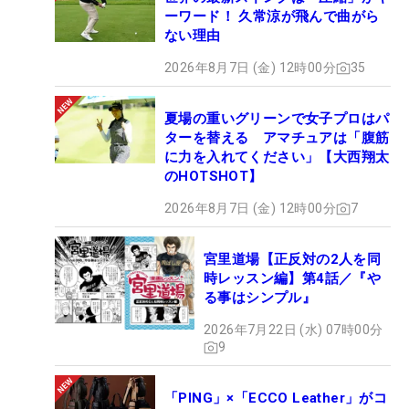
ーワード！ 久常涼が飛んで曲がら
ない理由
2026年8月7日 (金) 12時00分
35
夏場の重いグリーンで女子プロはパ
ターを替える アマチュアは「腹筋
に力を入れてください」【大西翔太
のHOTSHOT】
2026年8月7日 (金) 12時00分
7
宮里道場【正反対の2人を同
時レッスン編】第4話／『や
る事はシンプル』
2026年7月22日 (水) 07時00分
9
「PING」×「ECCO Leather」がコ