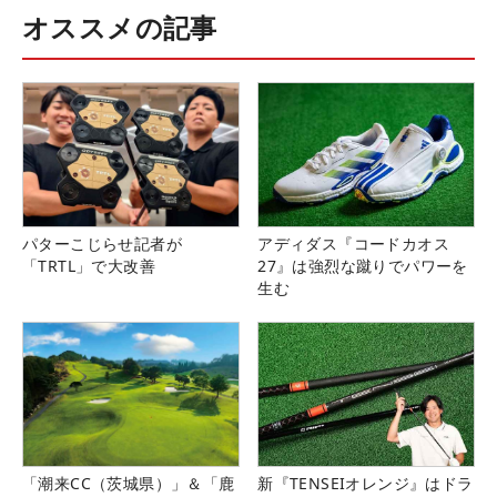
オススメの記事
パターこじらせ記者が
アディダス『コードカオス
「TRTL」で大改善
27』は強烈な蹴りでパワーを
生む
「潮来CC（茨城県）」＆「鹿
新『TENSEIオレンジ』はドラ