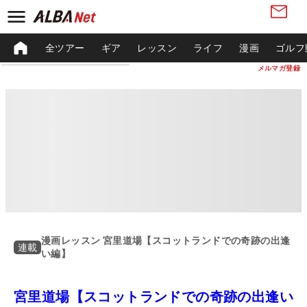
全ツアー
ギア
レッスン
ライフ
漫画
ゴルフ
メルマガ登録
漫画レッスン 宮里道場【スコットランドでの奇跡の出逢
連載
い編】
宮里道場【スコットランドでの奇跡の出逢い