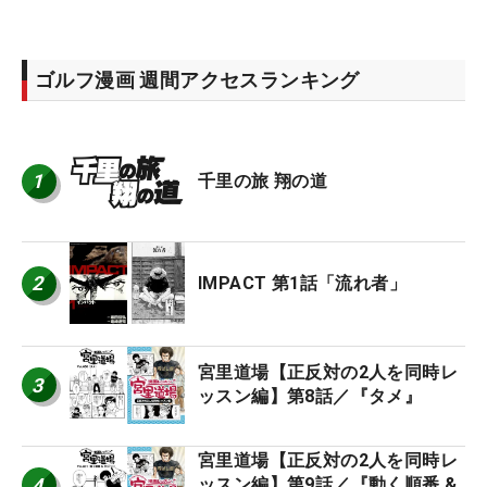
ゴルフ漫画 週間アクセスランキング
1
千里の旅 翔の道
2
IMPACT 第1話「流れ者」
宮里道場【正反対の2人を同時レ
3
ッスン編】第8話／『タメ』
宮里道場【正反対の2人を同時レ
4
ッスン編】第9話／『動く順番 &