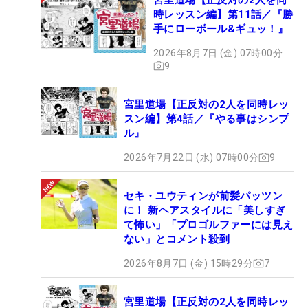
時レッスン編】第11話／『勝
手にローボール&ギュッ！』
2026年8月7日 (金) 07時00分
9
宮里道場【正反対の2人を同時レッ
スン編】第4話／『やる事はシンプ
ル』
2026年7月22日 (水) 07時00分
9
セキ・ユウティンが前髪パッツン
に！ 新ヘアスタイルに「美しすぎ
て怖い」「プロゴルファーには見え
ない」とコメント殺到
2026年8月7日 (金) 15時29分
7
宮里道場【正反対の2人を同時レッ