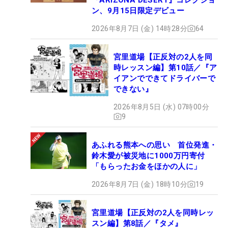
ン、9月15日限定デビュー
2026年8月7日 (金) 14時28分
64
宮里道場【正反対の2人を同
時レッスン編】第10話／『ア
イアンでできてドライバーで
できない』
2026年8月5日 (水) 07時00分
9
あふれる熊本への思い 首位発進・
鈴木愛が被災地に1000万円寄付
「もらったお金をほかの人に」
2026年8月7日 (金) 18時10分
19
宮里道場【正反対の2人を同時レッ
スン編】第8話／『タメ』