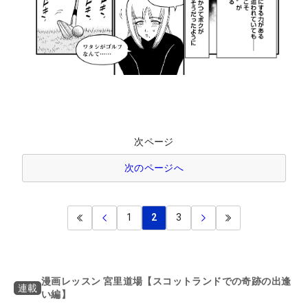
次ページ
次のページへ
1
2
3
漫画レッスン 宮里道場【スコットランドでの奇跡の出逢
連載
い編】