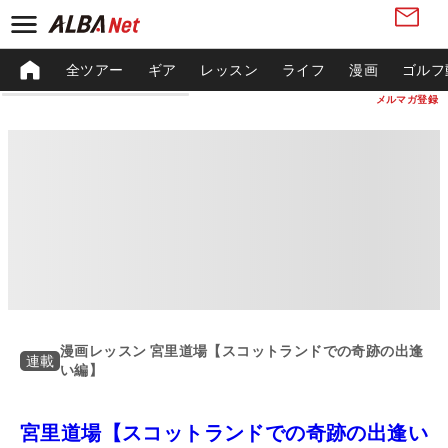
全ツアー
ギア
レッスン
ライフ
漫画
ゴルフ
メルマガ登録
漫画レッスン 宮里道場【スコットランドでの奇跡の出逢
連載
い編】
宮里道場【スコットランドでの奇跡の出逢い