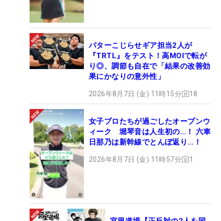
パターこじらせギア担当2人が
『TRTL』をテスト！高MOIで転が
り◎、調節も自在で「結果の改善効
果にかなりの意外性」
2026年8月7日 (金) 11時15分
18
女子プロたちが過ごしたオープンウ
ィーク 堀琴音は人生初の…！ 六車
日那乃は新幹線でとんぼ返り…！
2026年8月7日 (金) 11時57分
1
宮里道場【正反対の2人を同