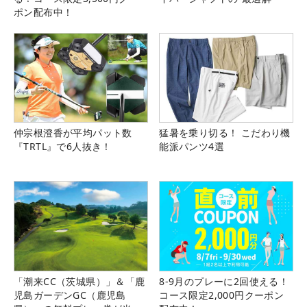
ポン配布中！
仲宗根澄香が平均パット数
猛暑を乗り切る！ こだわり機
『TRTL』で6人抜き！
能派パンツ4選
「潮来CC（茨城県）」＆「鹿
8-9月のプレーに2回使える！
児島ガーデンGC（鹿児島
コース限定2,000円クーポン