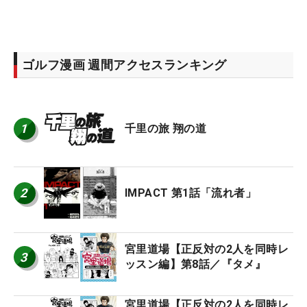
ゴルフ漫画 週間アクセスランキング
1
千里の旅 翔の道
2
IMPACT 第1話「流れ者」
宮里道場【正反対の2人を同時レ
3
ッスン編】第8話／『タメ』
宮里道場【正反対の2人を同時レ