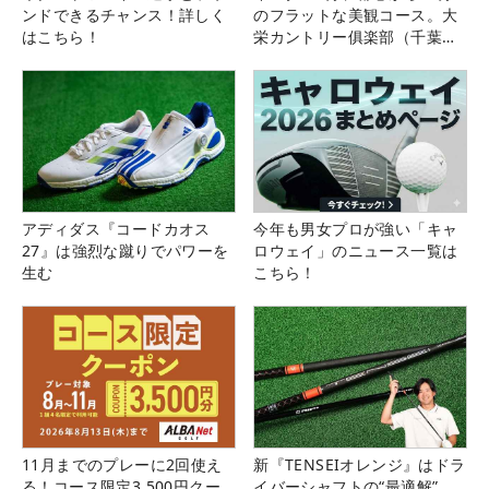
ンドできるチャンス！詳しく
のフラットな美観コース。大
はこちら！
栄カントリー俱楽部（千葉
県）
アディダス『コードカオス
今年も男女プロが強い「キャ
27』は強烈な蹴りでパワーを
ロウェイ」のニュース一覧は
生む
こちら！
11月までのプレーに2回使え
新『TENSEIオレンジ』はドラ
る！コース限定3,500円クー
イバーシャフトの“最適解”