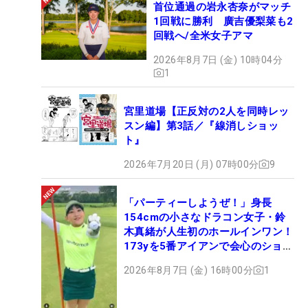
首位通過の岩永杏奈がマッチ
1回戦に勝利 廣吉優梨菜も2
回戦へ/全米女子アマ
2026年8月7日 (金) 10時04分
1
宮里道場【正反対の2人を同時レッ
スン編】第3話／『線消しショッ
ト』
2026年7月20日 (月) 07時00分
9
「パーティーしようぜ！」身長
154cmの小さなドラコン女子・鈴
木真緒が人生初のホールインワン！
173yを5番アイアンで会心のショッ
ト
2026年8月7日 (金) 16時00分
1