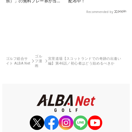
県）」の無料プレー券が当た
配布中！
る！！
Recommended by
ゴル
ゴルフ総合サ
宮里道場【スコットランドでの奇跡の出逢い
フ漫
イト ALBA Net
編】第46話／初心者はどう始めるべきか
画