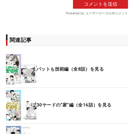
関連記事
パットも技術編（全8話）を見る
30ヤードの“家”編（全16話）を見る