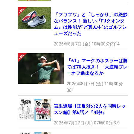
「フワフワ」と「しっかり」の絶妙
なバランス！ 新しい『FJクオンタ
ム』は性能が“ど真ん中”のゴルフシ
ューズだった
2026年8月7日 (金) 10時00分
14
「61」マークのホスラーは勝
てば70人抜き！ 大逆転プレ
ーオフ進出なるか
2026年8月7日 (金) 11時30分
1
宮里道場【正反対の2人を同時レッ
スン編】第6話／『4時!』
2026年7月27日 (月) 07時00分
9