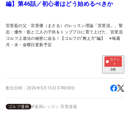
編】第46話／初心者はどう始めるべきか
宮里藍の父・宮里優（まさる）のレッスン理論「宮里流」。聖
志・優作・藍と三人の子供をトッププロに育て上げた、宮里流
ゴルフ上達法の秘密に迫る！【ゴルフの“教え方”編】 ※毎週
月・水・金曜日更新予定
コメン
ト
0
件
配信日時：
2026年5月15日 07時00分
ゴルフ漫画
#
漫画レッスン 宮里道場