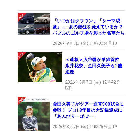
「いつかはクラウン」「シーマ現
象」……あの熱狂を覚えているか？
バブルのゴルフ場を彩った名車たち
2026年8月7日 (金) 11時30分
10
＜速報＞入谷響が単独首位
永井花奈、金田久美子ら1差
追走
2026年8月7日 (金) 12時42分
1
金田久美子がツアー通算500試合に
参戦！ プロ18年目の大記録達成に
「あんびりーばぼー」
2026年8月7日 (金) 11時25分
19