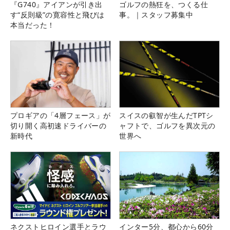
『G740』アイアンが引き出
ゴルフの熱狂を、つくる仕
す“反則級”の寛容性と飛びは
事。｜スタッフ募集中
本当だった！
プロギアの「4層フェース」が
スイスの叡智が生んだTPTシ
切り開く高初速ドライバーの
ャフトで、ゴルフを異次元の
新時代
世界へ
ネクストヒロイン選手とラウ
インター5分、都心から60分