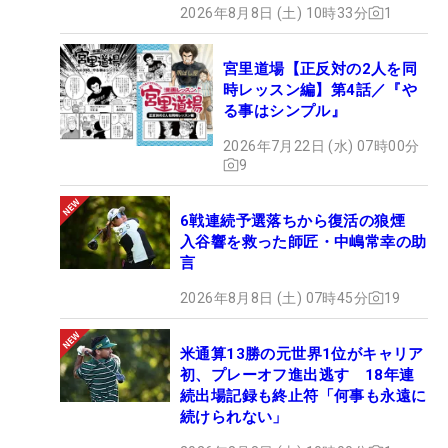
2026年8月8日 (土) 10時33分
1
宮里道場【正反対の2人を同
時レッスン編】第4話／『や
る事はシンプル』
2026年7月22日 (水) 07時00分
9
6戦連続予選落ちから復活の狼煙
入谷響を救った師匠・中嶋常幸の助
言
2026年8月8日 (土) 07時45分
19
米通算13勝の元世界1位がキャリア
初、プレーオフ進出逃す 18年連
続出場記録も終止符「何事も永遠に
続けられない」