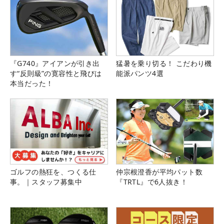
『G740』アイアンが引き出
猛暑を乗り切る！ こだわり機
す“反則級”の寛容性と飛びは
能派パンツ4選
本当だった！
ゴルフの熱狂を、つくる仕
仲宗根澄香が平均パット数
事。｜スタッフ募集中
『TRTL』で6人抜き！