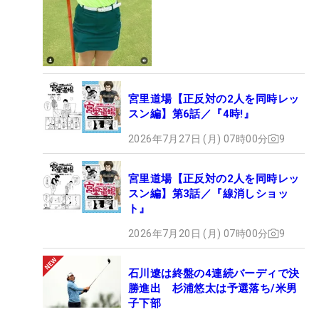
宮里道場【正反対の2人を同時レッ
スン編】第6話／『4時!』
2026年7月27日 (月) 07時00分
9
宮里道場【正反対の2人を同時レッ
スン編】第3話／『線消しショッ
ト』
2026年7月20日 (月) 07時00分
9
石川遼は終盤の4連続バーディで決
勝進出 杉浦悠太は予選落ち/米男
子下部