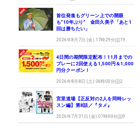
首位発進もグリーン上での開眼
も“10年ぶり” 金田久美子「あと1
回は勝ちたい」
2026年8月7日 (金) 17時29分
19
4日間の期間限定配布！11月までの
プレーに2回使える1,500円＆1,000
円分クーポン！
2026年8月8日 (土) 06時00分
2
宮里道場【正反対の2人を同時レッ
スン編】第8話／『タメ』
2026年7月31日 (金) 07時00分
9