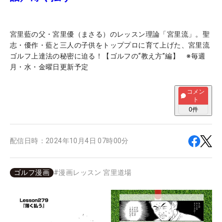
宮里藍の父・宮里優（まさる）のレッスン理論「宮里流」。聖
志・優作・藍と三人の子供をトッププロに育て上げた、宮里流
ゴルフ上達法の秘密に迫る！【ゴルフの“教え方”編】 ※毎週
月・水・金曜日更新予定
コメン
ト
0
件
配信日時：
2024年10月4日 07時00分
ゴルフ漫画
#
漫画レッスン 宮里道場