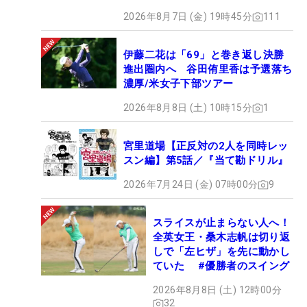
2026年8月7日 (金) 19時45分
111
伊藤二花は「69」と巻き返し決勝
進出圏内へ 谷田侑里香は予選落ち
濃厚/米女子下部ツアー
2026年8月8日 (土) 10時15分
1
宮里道場【正反対の2人を同時レッ
スン編】第5話／『当て勘ドリル』
2026年7月24日 (金) 07時00分
9
スライスが止まらない人へ！
全英女王・桑木志帆は切り返
しで「左ヒザ」を先に動かし
ていた #優勝者のスイング
2026年8月8日 (土) 12時00分
32