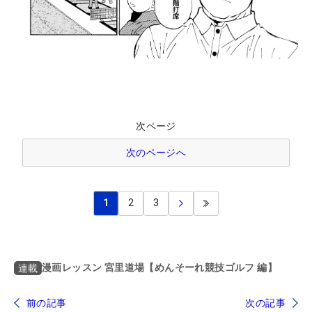
次ページ
次のページへ
1
2
3
漫画レッスン 宮里道場【めんそーれ競技ゴルフ 編】
連載
前の記事
次の記事