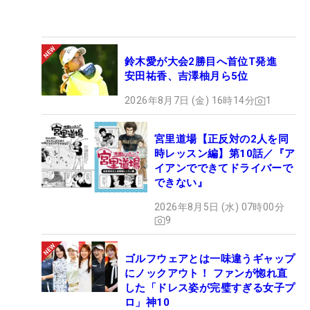
鈴木愛が大会2勝目へ首位T発進
安田祐香、吉澤柚月ら5位
2026年8月7日 (金) 16時14分
1
宮里道場【正反対の2人を同
時レッスン編】第10話／『ア
イアンでできてドライバーで
できない』
2026年8月5日 (水) 07時00分
9
ゴルフウェアとは一味違うギャップ
にノックアウト！ ファンが惚れ直
した「ドレス姿が完璧すぎる女子プ
ロ」神10