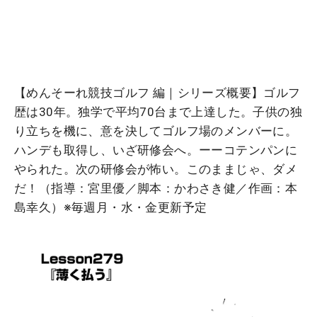
【めんそーれ競技ゴルフ 編｜シリーズ概要】ゴルフ
歴は30年。独学で平均70台まで上達した。子供の独
り立ちを機に、意を決してゴルフ場のメンバーに。
ハンデも取得し、いざ研修会へ。ーーコテンパンに
やられた。次の研修会が怖い。このままじゃ、ダメ
だ！（指導：宮里優／脚本：かわさき健／作画：本
島幸久）※毎週月・水・金更新予定