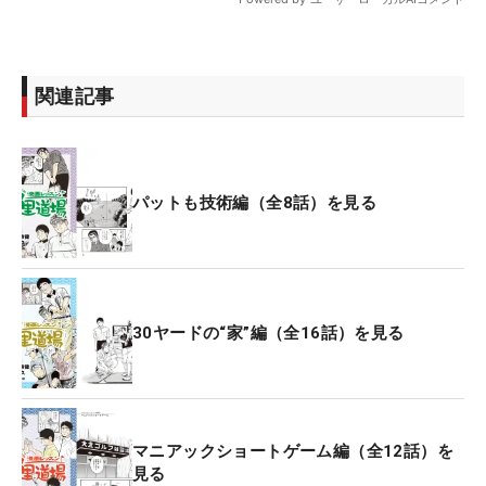
関連記事
パットも技術編（全8話）を見る
30ヤードの“家”編（全16話）を見る
マニアックショートゲーム編（全12話）を
見る