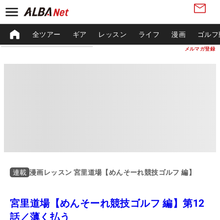
全ツアー
ギア
レッスン
ライフ
漫画
ゴルフ
メルマガ登録
漫画レッスン 宮里道場【めんそーれ競技ゴルフ 編】
連載
宮里道場【めんそーれ競技ゴルフ 編】第12
話／薄く払う