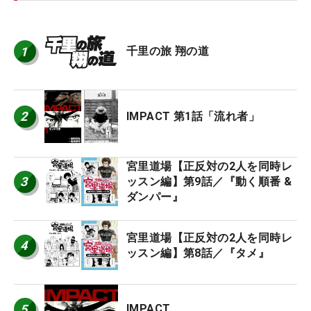
1
千里の旅 翔の道
2
IMPACT 第1話「流れ者」
宮里道場【正反対の2人を同時レ
3
ッスン編】第9話／『動く順番 &
ダンパー』
宮里道場【正反対の2人を同時レ
4
ッスン編】第8話／『タメ』
5
IMPACT