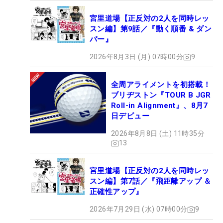
宮里道場【正反対の2人を同時レッ
スン編】第9話／『動く順番 & ダン
パー』
2026年8月3日 (月) 07時00分
9
全周アライメントを初搭載！
ブリヂストン『TOUR B JGR
Roll-in Alignment』、8月7
日デビュー
2026年8月8日 (土) 11時35分
13
宮里道場【正反対の2人を同時レッ
スン編】第7話／『飛距離アップ ＆
正確性アップ』
2026年7月29日 (水) 07時00分
9