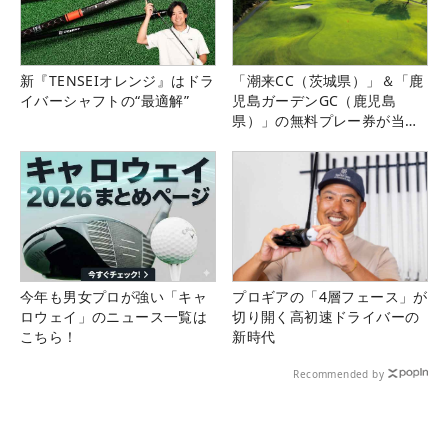
新『TENSEIオレンジ』はドラ
「潮来CC（茨城県）」＆「鹿
イバーシャフトの“最適解”
児島ガーデンGC（鹿児島
県）」の無料プレー券が当た
る！！
今年も男女プロが強い「キャ
プロギアの「4層フェース」が
ロウェイ」のニュース一覧は
切り開く高初速ドライバーの
こちら！
新時代
Recommended by