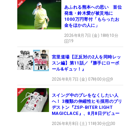
あふれる熊本への思い 首位
発進・鈴木愛が被災地に
1000万円寄付「もらったお
金をほかの人に」
2026年8月7日 (金) 18時10分
19
宮里道場【正反対の2人を同時レッ
スン編】第11話／『勝手にローボ
ール&ギュッ！』
2026年8月7日 (金) 07時00分
9
スイング中のブレをなくしたい人
へ！ 3種類の伸縮性ヒモ採用のブリ
ヂストン『ZSP-BITER LIGHT
MAGICLACE』、8月8日デビュー
2026年8月8日 (土) 11時30分
30